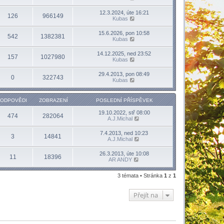
12.3.2024, úte 16:21
126
966149
Kubas
15.6.2026, pon 10:58
542
1382381
Kubas
14.12.2025, ned 23:52
157
1027980
Kubas
29.4.2013, pon 08:49
0
322743
Kubas
ODPOVĚDI
ZOBRAZENÍ
POSLEDNÍ PŘÍSPĚVEK
19.10.2022, stř 08:00
474
282064
A.J.Michal
7.4.2013, ned 10:23
3
14841
A.J.Michal
26.3.2013, úte 10:08
11
18396
AR ANDY
3 témata • Stránka
1
z
1
Přejít na