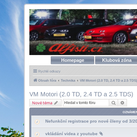
Homepage
Klubová zóna
Rychlé odkazy
Obsah fóra
Technika
VM Motori (2.0 TD, 2.4 TD a 2.5 TDS
VM Motori (2.0 TD, 2.4 TD a 2.5 TDS)
Hledat
Pokroč
Nové téma
OZNÁMEN
Nefunkční registrace pro nové členy od 3/2
vkládání videa z youtube