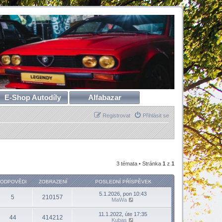
E-Shop Autodíly
Alfabazar
Registrovat
Přihlásit se
3 témata • Stránka
1
z
1
ODPOVĚDI
ZOBRAZENÍ
POSLEDNÍ PŘÍSPĚVEK
5.1.2026, pon 10:43
5
210157
MaWa
11.1.2022, úte 17:35
44
414212
Kubas