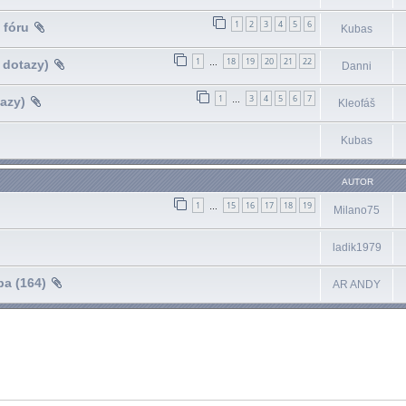
1
2
3
4
5
6
 fóru
Kubas
1
18
19
20
21
22
 dotazy)
…
Danni
1
3
4
5
6
7
azy)
…
Kleofáš
Kubas
AUTOR
1
15
16
17
18
19
…
Milano75
ladik1979
a (164)
AR ANDY