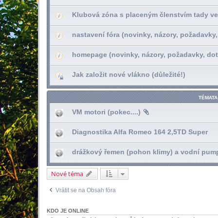
Klubová zóna s placeným členstvím tady ve
nastavení fóra (novinky, názory, požadavky,
homepage (novinky, názory, požadavky, dot
Jak založit nové vlákno (důležité!)
TÉMATA
VM motori (pokec....)
Diagnostika Alfa Romeo 164 2,5TD Super
drážkový řemen (pohon klimy) a vodní pump
Nové téma
Vrátit se na Obsah fóra
KDO JE ONLINE