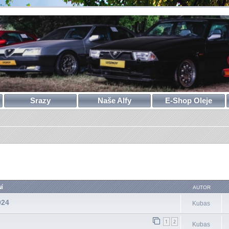
Srazy
Naše Alfy
E-Shop Oleje
)
ilé hledání
Í
AUTOR
024
Kubas
1
2
Kubas