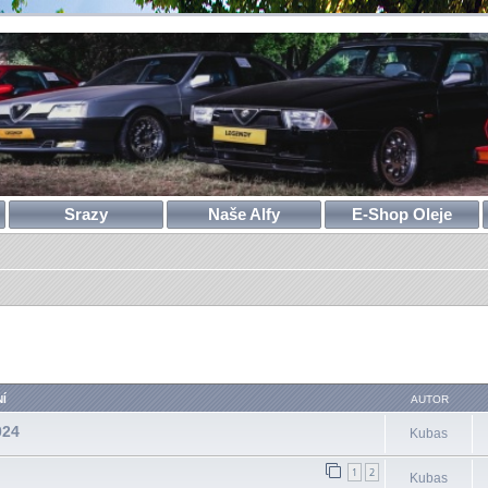
Srazy
Naše Alfy
E-Shop Oleje
ilé hledání
Í
AUTOR
024
Kubas
1
2
Kubas