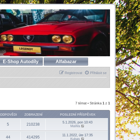
E-Shop Autodíly
Alfabazar
Registrovat
Přihlásit se
7 témat • Stránka
1
z
1
ODPOVĚDI
ZOBRAZENÍ
POSLEDNÍ PŘÍSPĚVEK
5.1.2026, pon 10:43
5
210238
MaWa
11.1.2022, úte 17:35
44
414295
Kubas