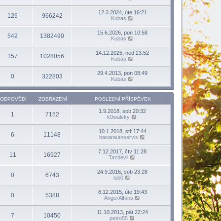
12.3.2024, úte 16:21
126
966242
Kubas
15.6.2026, pon 10:58
542
1382490
Kubas
14.12.2025, ned 23:52
157
1028056
Kubas
29.4.2013, pon 08:49
0
322803
Kubas
ODPOVĚDI
ZOBRAZENÍ
POSLEDNÍ PŘÍSPĚVEK
1.9.2018, sob 20:32
1
7152
k0walsky
10.1.2018, stř 17:44
6
11148
basarautoservis
7.12.2017, čtv 11:28
11
16927
Tazdevil
24.9.2016, sob 23:28
0
6743
lub0
8.12.2015, úte 19:43
0
5388
AngerAlfons
11.10.2013, pát 22:24
7
10450
petro55