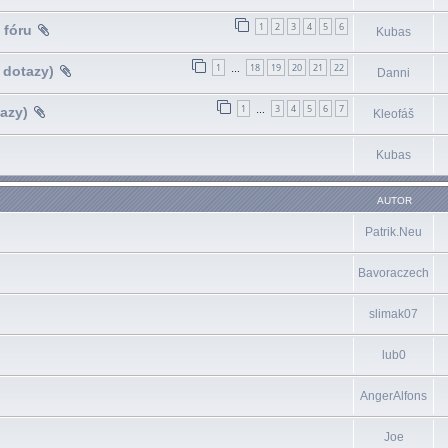
1
2
3
4
5
6
 fóru
Kubas
1
18
19
20
21
22
 dotazy)
…
Danni
1
3
4
5
6
7
azy)
…
Kleofáš
Kubas
AUTOR
Patrik.Neu
Bavoraczech
slimak07
lub0
AngerAlfons
Joe