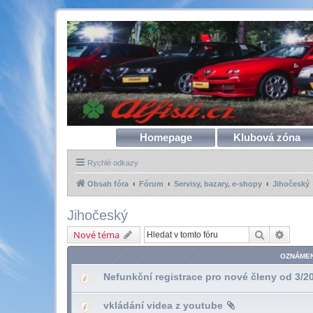
Homepage
Klubová zóna
Rychlé odkazy
Obsah fóra
Fórum
Servisy, bazary, e-shopy
Jihočeský
Jihočeský
Hledat
Pokroč
Nové téma
OZNÁMEN
Nefunkční registrace pro nové členy od 3/2
vkládání videa z youtube