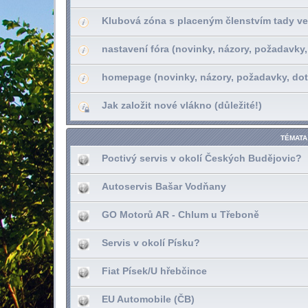
Klubová zóna s placeným členstvím tady ve
nastavení fóra (novinky, názory, požadavky,
homepage (novinky, názory, požadavky, dot
Jak založit nové vlákno (důležité!)
TÉMATA
Poctivý servis v okolí Českých Budějovic?
Autoservis Bašar Vodňany
GO Motorů AR - Chlum u Třeboně
Servis v okolí Písku?
Fiat Písek/U hřebčince
EU Automobile (ČB)