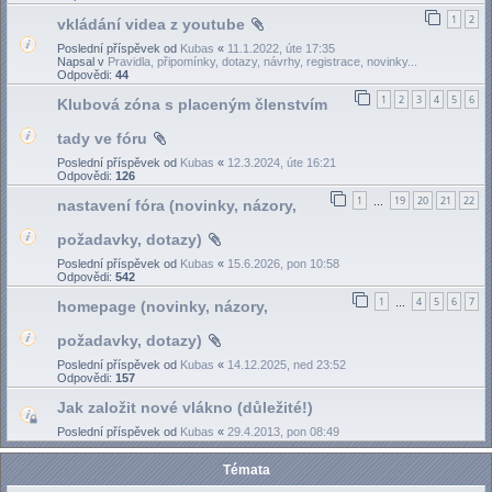
1
2
vkládání videa z youtube
Poslední příspěvek od
Kubas
«
11.1.2022, úte 17:35
Napsal v
Pravidla, připomínky, dotazy, návrhy, registrace, novinky...
Odpovědi:
44
1
2
3
4
5
6
Klubová zóna s placeným členstvím
tady ve fóru
Poslední příspěvek od
Kubas
«
12.3.2024, úte 16:21
Odpovědi:
126
1
19
20
21
22
nastavení fóra (novinky, názory,
…
požadavky, dotazy)
Poslední příspěvek od
Kubas
«
15.6.2026, pon 10:58
Odpovědi:
542
1
4
5
6
7
homepage (novinky, názory,
…
požadavky, dotazy)
Poslední příspěvek od
Kubas
«
14.12.2025, ned 23:52
Odpovědi:
157
Jak založit nové vlákno (důležité!)
Poslední příspěvek od
Kubas
«
29.4.2013, pon 08:49
Témata