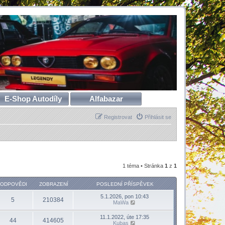
E-Shop Autodíly
Alfabazar
Registrovat
Přihlásit se
1 téma • Stránka
1
z
1
ODPOVĚDI
ZOBRAZENÍ
POSLEDNÍ PŘÍSPĚVEK
5.1.2026, pon 10:43
5
210384
MaWa
11.1.2022, úte 17:35
44
414605
Kubas