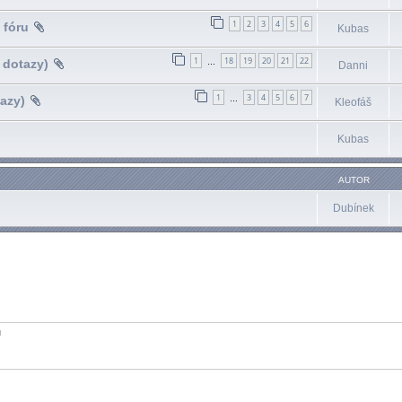
1
2
3
4
5
6
 fóru
Kubas
1
18
19
20
21
22
 dotazy)
…
Danni
1
3
4
5
6
7
azy)
…
Kleofáš
Kubas
AUTOR
Dubínek
ů