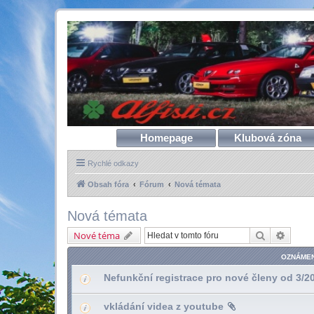
Homepage
Klubová zóna
Rychlé odkazy
Obsah fóra
Fórum
Nová témata
Nová témata
Hledat
Pokroč
Nové téma
OZNÁMEN
Nefunkční registrace pro nové členy od 3/2
vkládání videa z youtube