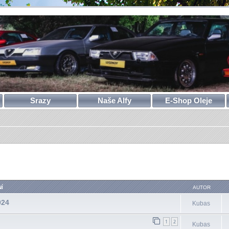
Srazy
Naše Alfy
E-Shop Oleje
ilé hledání
Í
AUTOR
024
Kubas
1
2
Kubas