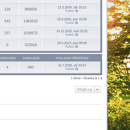
12.3.2024, úte 16:21
126
966856
Kubas
15.6.2026, pon 10:58
542
1383520
Kubas
14.12.2025, ned 23:52
157
1028572
Kubas
29.4.2013, pon 08:49
0
322918
Kubas
ODPOVĚDI
ZOBRAZENÍ
POSLEDNÍ PŘÍSPĚVEK
15.7.2026, stř 20:57
4
490
Kubas
1 téma • Stránka
1
z
1
Přejít na