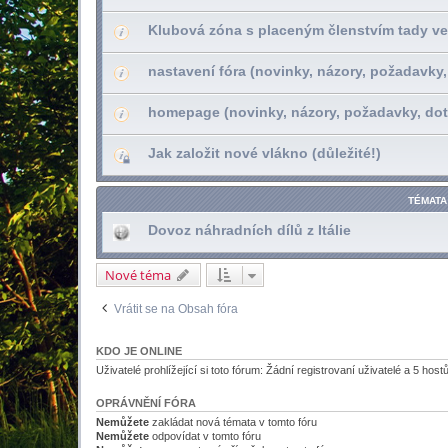
Klubová zóna s placeným členstvím tady ve
nastavení fóra (novinky, názory, požadavky,
homepage (novinky, názory, požadavky, dot
Jak založit nové vlákno (důležité!)
TÉMATA
Dovoz náhradních dílů z Itálie
Nové téma
Vrátit se na Obsah fóra
KDO JE ONLINE
Uživatelé prohlížející si toto fórum: Žádní registrovaní uživatelé a 5 host
OPRÁVNĚNÍ FÓRA
Nemůžete
zakládat nová témata v tomto fóru
Nemůžete
odpovídat v tomto fóru