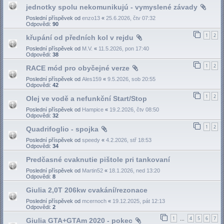
jednotky spolu nekomunikujú - vymyslené závady
Poslední příspěvek od
enzo13
«
25.6.2026, čtv 07:32
Odpovědi:
90
1
2
křupání od předních kol v rejdu
Poslední příspěvek od
M.V.
«
11.5.2026, pon 17:40
Odpovědi:
38
1
2
RACE mód pro obyčejné verze
Poslední příspěvek od
Ales159
«
9.5.2026, sob 20:55
Odpovědi:
42
1
2
Olej ve vodě a nefunkční Start/Stop
Poslední příspěvek od
Hampice
«
19.2.2026, čtv 08:50
Odpovědi:
32
1
2
Quadrifoglio - spojka
Poslední příspěvek od
speedy
«
4.2.2026, stř 18:53
Odpovědi:
34
Predčasné cvaknutie pištole pri tankovaní
Poslední příspěvek od
Martin52
«
18.1.2026, ned 13:20
Odpovědi:
8
Giulia 2,0T 206kw cvakání/rezonace
Poslední příspěvek od
mcernoch
«
19.12.2025, pát 12:13
Odpovědi:
2
1
4
5
6
7
Giulia GTA+GTAm 2020 - pokec
…