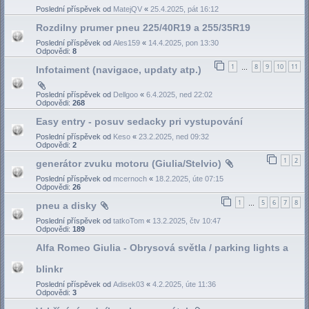
Poslední příspěvek od
MatejQV
«
25.4.2025, pát 16:12
Rozdilny prumer pneu 225/40R19 a 255/35R19
Poslední příspěvek od
Ales159
«
14.4.2025, pon 13:30
Odpovědi:
8
1
8
9
10
11
Infotaiment (navigace, updaty atp.)
…
Poslední příspěvek od
Dellgoo
«
6.4.2025, ned 22:02
Odpovědi:
268
Easy entry - posuv sedacky pri vystupování
Poslední příspěvek od
Keso
«
23.2.2025, ned 09:32
Odpovědi:
2
1
2
generátor zvuku motoru (Giulia/Stelvio)
Poslední příspěvek od
mcernoch
«
18.2.2025, úte 07:15
Odpovědi:
26
1
5
6
7
8
pneu a disky
…
Poslední příspěvek od
tatkoTom
«
13.2.2025, čtv 10:47
Odpovědi:
189
Alfa Romeo Giulia - Obrysová světla / parking lights a
blinkr
Poslední příspěvek od
Adisek03
«
4.2.2025, úte 11:36
Odpovědi:
3