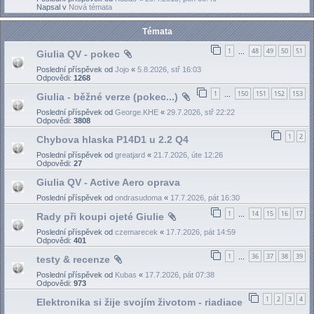
Napsal v
Nová témata
Témata
1
48
49
50
51
Giulia QV - pokec
…
Poslední příspěvek od
Jojo
«
5.8.2026, stř 16:03
Odpovědi:
1268
1
150
151
152
153
Giulia - běžné verze (pokec...)
…
Poslední příspěvek od
George.KHE
«
29.7.2026, stř 22:22
Odpovědi:
3808
1
2
Chybova hlaska P14D1 u 2.2 Q4
Poslední příspěvek od
greatjard
«
21.7.2026, úte 12:26
Odpovědi:
27
Giulia QV - Active Aero oprava
Poslední příspěvek od
ondrasudoma
«
17.7.2026, pát 16:30
1
14
15
16
17
Rady při koupi ojeté Giulie
…
Poslední příspěvek od
czemarecek
«
17.7.2026, pát 14:59
Odpovědi:
401
1
36
37
38
39
testy & recenze
…
Poslední příspěvek od
Kubas
«
17.7.2026, pát 07:38
Odpovědi:
973
1
2
3
4
Elektronika si žije svojím životom - riadiace