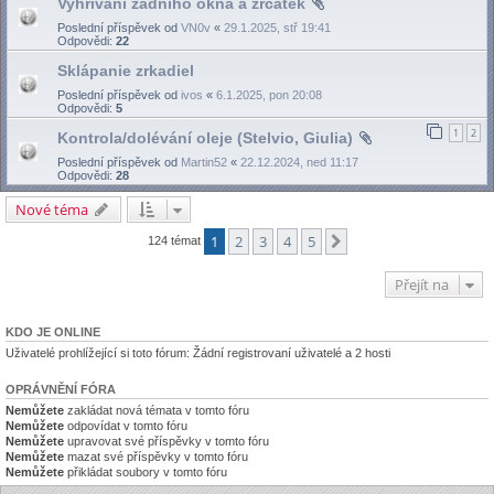
Vyhřívání zadního okna a zrcátek
Poslední příspěvek od
VN0v
«
29.1.2025, stř 19:41
Odpovědi:
22
Sklápanie zrkadiel
Poslední příspěvek od
ivos
«
6.1.2025, pon 20:08
Odpovědi:
5
1
2
Kontrola/dolévání oleje (Stelvio, Giulia)
Poslední příspěvek od
Martin52
«
22.12.2024, ned 11:17
Odpovědi:
28
Nové téma
1
2
3
4
5
Další
124 témat
Přejít na
KDO JE ONLINE
Uživatelé prohlížející si toto fórum: Žádní registrovaní uživatelé a 2 hosti
OPRÁVNĚNÍ FÓRA
Nemůžete
zakládat nová témata v tomto fóru
Nemůžete
odpovídat v tomto fóru
Nemůžete
upravovat své příspěvky v tomto fóru
Nemůžete
mazat své příspěvky v tomto fóru
Nemůžete
přikládat soubory v tomto fóru