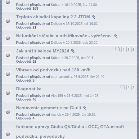
Poslední příspěvek od
Kubas
«
16.10.2025, čtv 21:00
Odpovědi:
169
Teplota chladící kapaliny 2.2 JTDM
Poslední příspěvek od
Dellgoo
«
15.10.2025, stř 19:01
Odpovědi:
21
Nefunkční stěrače a odstřikovače - vyřešeno.
Poslední příspěvek od
Dellgoo
«
20.9.2025, sob 23:20
1
2
3
Jak snížit Veloce MY2024
Poslední příspěvek od
Kubas
«
29.7.2025, úte 00:41
Odpovědi:
52
Vibrace od podvozku nad 130 km/h
Poslední příspěvek od
czemarecek
«
26.6.2025, čtv 21:40
Odpovědi:
5
1
2
Diagnostika
Poslední příspěvek od
Ales159
«
15.6.2025, ned 14:25
Odpovědi:
46
Nastavenie geometrie na Giulii
Poslední příspěvek od
mariob
«
29.4.2025, úte 19:51
Odpovědi:
4
funkcne upravy Giulia QV/Giulia - OCC, GTA-m soft
podvozku, prevodovky