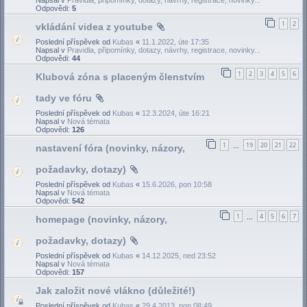
Odpovědi:
5
1
2
vkládání videa z youtube
Poslední příspěvek od
Kubas
«
11.1.2022, úte 17:35
Napsal v
Pravidla, připomínky, dotazy, návrhy, registrace, novinky...
Odpovědi:
44
1
2
3
4
5
6
Klubová zóna s placeným členstvím
tady ve fóru
Poslední příspěvek od
Kubas
«
12.3.2024, úte 16:21
Napsal v
Nová témata
Odpovědi:
126
1
19
20
21
22
nastavení fóra (novinky, názory,
…
požadavky, dotazy)
Poslední příspěvek od
Kubas
«
15.6.2026, pon 10:58
Napsal v
Nová témata
Odpovědi:
542
1
4
5
6
7
homepage (novinky, názory,
…
požadavky, dotazy)
Poslední příspěvek od
Kubas
«
14.12.2025, ned 23:52
Napsal v
Nová témata
Odpovědi:
157
Jak založit nové vlákno (důležité!)
Poslední příspěvek od
Kubas
«
29.4.2013, pon 08:49