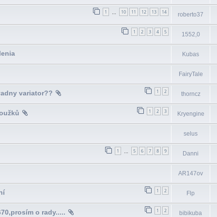
1
10
11
12
13
14
…
roberto37
1
2
3
4
5
1552,0
lenia
Kubas
FairyTale
1
2
vadny variator??
thorncz
1
2
3
roužků
Kryengine
selus
1
5
6
7
8
9
…
Danni
AR147ov
1
2
ní
Flp
1
2
prosím o rady.....
bibikuba