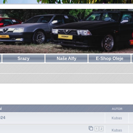
Srazy
Naše Alfy
E-Shop Oleje
ilé hledání
Í
AUTOR
024
Kubas
1
2
Kubas