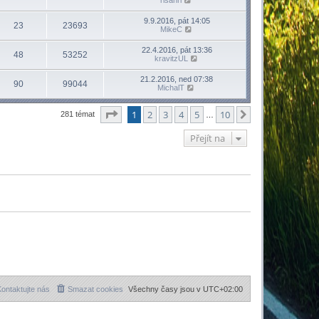
9.9.2016, pát 14:05
23
23693
MikeC
22.4.2016, pát 13:36
48
53252
kravitzUL
21.2.2016, ned 07:38
90
99044
MichalT
Stránka
1
z
10
1
2
3
4
5
10
Další
281 témat
…
Přejít na
ontaktujte nás
Smazat cookies
Všechny časy jsou v
UTC+02:00