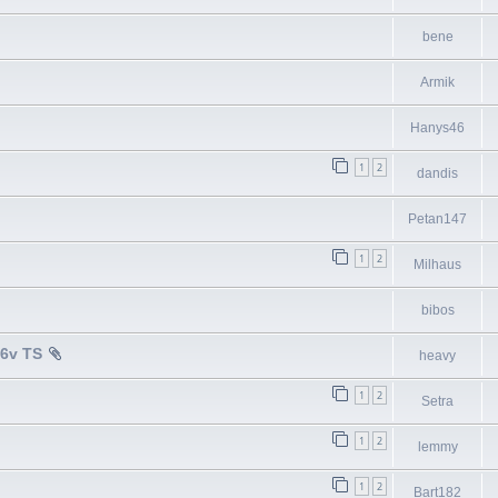
bene
Armik
Hanys46
1
2
dandis
Petan147
1
2
Milhaus
bibos
16v TS
heavy
1
2
Setra
1
2
lemmy
1
2
Bart182