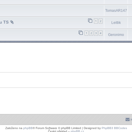
TomasAR147
1
2
ku TS
Leitlik
1
2
3
4
Geronimo
K
Založeno na
phpBB
® Forum Software © phpBB Limited | Designed by
PhpBB3 BBCodes
Český překlad –
phpBB.cz