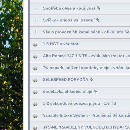
Spotřeba oleje a kouřivost
Svíčky - origos vs. ostatní
Vše o provozních kapalinách - ofiko info Se
1.8 HGT a variator
Alfa Romeo 147 1.6 TS - zvuk jako traktor - 
Twinspark, snížení spotřeby oleje - vrtání k
SELESPEED PORADŇA
dodělávka chladiče oleje
1-2 sekundová odezva plynu - 1.6 TS
Variable Intake System - Proměnná délka sá
JTS-NEPRAVIDELNÝ VOLNOBĚH,CHYBA P1670,