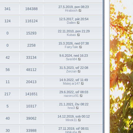
27.5.2019, pon 08:23
341
184388
Hrabosh
12.5.2017, pát 20:54
124
116124
Dallen
22.11.2010, pon 21:29
0
15293
Kubas
15.3.2026, ned 07:38
0
2258
FairyTale
9.6.2024, ned 16:23
42
33134
Sven84
31.5.2023, stř 22:08
56
48112
Zerzan
14.9.2022, stř 11:49
11
20413
Matej ar147
29.6.2022, stř 08:03
217
141651
razorcz91
21.1.2021, čtv 08:22
5
10317
hno3
14.12.2019, sob 00:12
40
39062
Mirek11
27.11.2019, stř 08:01
30
33988
bibikuba