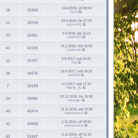
14.8.2019, stř 09:04
18
23369
hno3
23.8.2018, čtv 07:53
11
18726
razorcz91
3.4.2018, úte 11:12
23
20481
roberto37
14.1.2018, ned 19:55
41
42226
vydrýsek
5.8.2017, sob 23:31
12
25707
Teg
10.6.2017, sob 14:32
26
34676
petr164
4.2.2017, sob 17:22
7
18189
Marek_3L
22.12.2016, čtv 19:55
24
28060
rossogtv
11.11.2016, pát 23:06
49
45474
matesiczech
2.11.2016, stř 20:01
42
45648
matesiczech
2.11.2016, stř 11:13
46
53447
risahri