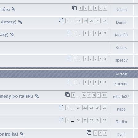
1
2
3
4
5
6
 fóru
Kubas
1
18
19
20
21
22
 dotazy)
…
Danni
1
3
4
5
6
7
azy)
…
Kleofáš
Kubas
1
4
5
6
7
8
…
speedy
AUTOR
1
5
6
7
8
9
…
Katerina
1
6
7
8
9
10
emeny po italsku
…
roberto37
1
21
22
23
24
25
…
rtepp
1
31
32
33
34
35
…
Radim
1
2
3
ontrolka)
Dvoři