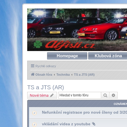
Homepage
Klubová zóna
Rychlé odkazy
Obsah fóra
Technika
TS a JTS (AR)
TS a JTS (AR)
Hledat
Pokroč
Nové téma
OZNÁMEN
Nefunkční registrace pro nové členy od 3/2
vkládání videa z youtube