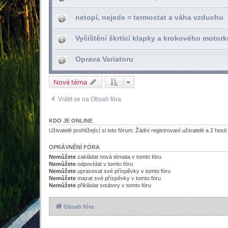
netopí, nejede = termostat a váha vzduchu
Vyčištění škrtící klapky a krokového motor
Oprava Variatoru
Nové téma
Vrátit se na Obsah fóra
KDO JE ONLINE
Uživatelé prohlížející si toto fórum: Žádní registrovaní uživatelé a 2 hosti
OPRÁVNĚNÍ FÓRA
Nemůžete
zakládat nová témata v tomto fóru
Nemůžete
odpovídat v tomto fóru
Nemůžete
upravovat své příspěvky v tomto fóru
Nemůžete
mazat své příspěvky v tomto fóru
Nemůžete
přikládat soubory v tomto fóru
Obsah fóra