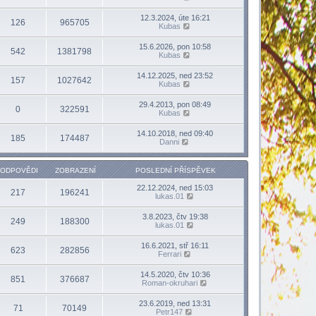
12.3.2024, úte 16:21
126
965705
Kubas
15.6.2026, pon 10:58
542
1381798
Kubas
14.12.2025, ned 23:52
157
1027642
Kubas
29.4.2013, pon 08:49
0
322591
Kubas
14.10.2018, ned 09:40
185
174487
Danni
ODPOVĚDI
ZOBRAZENÍ
POSLEDNÍ PŘÍSPĚVEK
22.12.2024, ned 15:03
217
196241
lukas.01
3.8.2023, čtv 19:38
249
188300
lukas.01
16.6.2021, stř 16:11
623
282856
Ferrari
14.5.2020, čtv 10:36
851
376687
Roman-okruhari
23.6.2019, ned 13:31
71
70149
Petr147