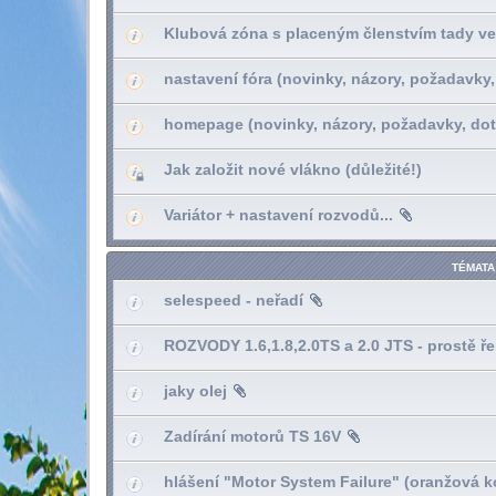
Klubová zóna s placeným členstvím tady ve
nastavení fóra (novinky, názory, požadavky,
homepage (novinky, názory, požadavky, dot
Jak založit nové vlákno (důležité!)
Variátor + nastavení rozvodů...
TÉMATA
selespeed - neřadí
ROZVODY 1.6,1.8,2.0TS a 2.0 JTS - prostě ř
jaky olej
Zadírání motorů TS 16V
hlášení "Motor System Failure" (oranžová k