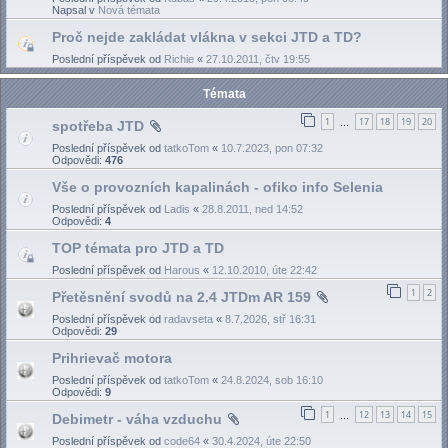
Napsal v
Nová témata
Proč nejde zakládat vlákna v sekci JTD a TD?
Poslední příspěvek od
Richie
«
27.10.2011, čtv 19:55
Témata
1
17
18
19
20
spotřeba JTD
…
Poslední příspěvek od
tatkoTom
«
10.7.2023, pon 07:32
Odpovědi:
476
Vše o provozních kapalinách - ofiko info Selenia
Poslední příspěvek od
Ladis
«
28.8.2011, ned 14:52
Odpovědi:
4
TOP témata pro JTD a TD
Poslední příspěvek od
Harous
«
12.10.2010, úte 22:42
1
2
Přetěsnění svodů na 2.4 JTDm AR 159
Poslední příspěvek od
radavseta
«
8.7.2026, stř 16:31
Odpovědi:
29
Prihrievač motora
Poslední příspěvek od
tatkoTom
«
24.8.2024, sob 16:10
Odpovědi:
9
1
12
13
14
15
Debimetr - váha vzduchu
…
Poslední příspěvek od
code64
«
30.4.2024, úte 22:50