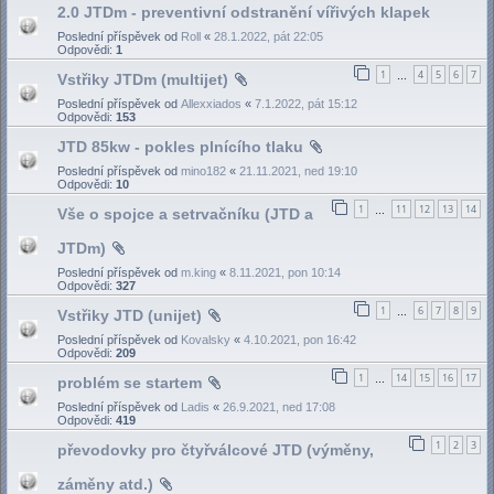
2.0 JTDm - preventivní odstranění vířivých klapek
Poslední příspěvek od
Roll
«
28.1.2022, pát 22:05
Odpovědi:
1
1
4
5
6
7
Vstřiky JTDm (multijet)
…
Poslední příspěvek od
Allexxiados
«
7.1.2022, pát 15:12
Odpovědi:
153
JTD 85kw - pokles plnícího tlaku
Poslední příspěvek od
mino182
«
21.11.2021, ned 19:10
Odpovědi:
10
1
11
12
13
14
Vše o spojce a setrvačníku (JTD a
…
JTDm)
Poslední příspěvek od
m.king
«
8.11.2021, pon 10:14
Odpovědi:
327
1
6
7
8
9
Vstřiky JTD (unijet)
…
Poslední příspěvek od
Kovalsky
«
4.10.2021, pon 16:42
Odpovědi:
209
1
14
15
16
17
problém se startem
…
Poslední příspěvek od
Ladis
«
26.9.2021, ned 17:08
Odpovědi:
419
1
2
3
převodovky pro čtyřválcové JTD (výměny,
záměny atd.)