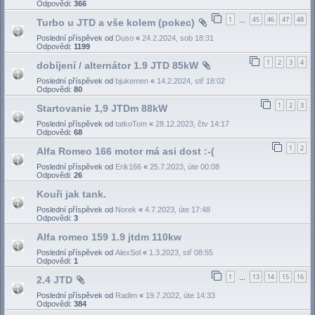
Odpovědi:
366
1
45
46
47
48
Turbo u JTD a vše kolem (pokec)
…
Poslední příspěvek od
Duso
«
24.2.2024, sob 18:31
Odpovědi:
1199
1
2
3
4
dobíjení / alternátor 1.9 JTD 85kW
Poslední příspěvek od
bjukemen
«
14.2.2024, stř 18:02
Odpovědi:
80
1
2
3
Startovanie 1,9 JTDm 88kW
Poslední příspěvek od
tatkoTom
«
28.12.2023, čtv 14:17
Odpovědi:
68
1
2
Alfa Romeo 166 motor má asi dost :-(
Poslední příspěvek od
Erik166
«
25.7.2023, úte 00:08
Odpovědi:
26
Kouři jak tank.
Poslední příspěvek od
Norek
«
4.7.2023, úte 17:48
Odpovědi:
3
Alfa romeo 159 1.9 jtdm 110kw
Poslední příspěvek od
AlexSol
«
1.3.2023, stř 08:55
Odpovědi:
1
1
13
14
15
16
2.4 JTD
…
Poslední příspěvek od
Radim
«
19.7.2022, úte 14:33
Odpovědi:
384