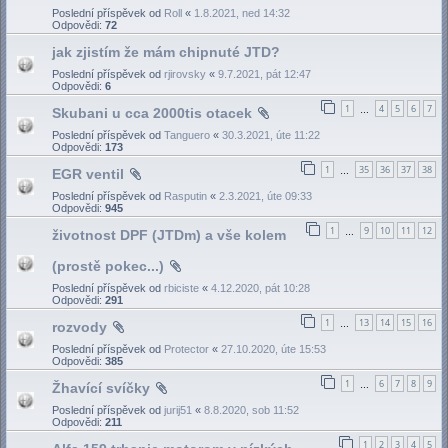
Poslední příspěvek od
Roll
«
1.8.2021, ned 14:32
Odpovědi:
72
jak zjistím že mám chipnuté JTD?
Poslední příspěvek od
rjirovsky
«
9.7.2021, pát 12:47
Odpovědi:
6
1
4
5
6
7
Skubani u cca 2000tis otacek
…
Poslední příspěvek od
Tanguero
«
30.3.2021, úte 11:22
Odpovědi:
173
1
35
36
37
38
EGR ventil
…
Poslední příspěvek od
Rasputin
«
2.3.2021, úte 09:33
Odpovědi:
945
1
9
10
11
12
životnost DPF (JTDm) a vše kolem
…
(prostě pokec...)
Poslední příspěvek od
rbiciste
«
4.12.2020, pát 10:28
Odpovědi:
291
1
13
14
15
16
rozvody
…
Poslední příspěvek od
Protector
«
27.10.2020, úte 15:53
Odpovědi:
385
1
6
7
8
9
Žhavící svíčky
…
Poslední příspěvek od
jurij51
«
8.8.2020, sob 11:52
Odpovědi:
211
1
2
3
4
5