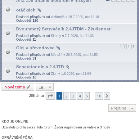
Alfa 159 trhanie motorom v nízkých
otáčkách
Poslední příspěvek od
elNiino88
«
28.7.2020, úte 14:18
Odpovědi:
120
Dvouhmotý Setrvačník 2.4JTDM - Zkušenosti
Poslední příspěvek od
Simmy
«
7.7.2020, úte 21:33
Odpovědi:
11
1
2
Olej v převodovce
Poslední příspěvek od
Mára14
«
28.6.2020, ned 21:53
Odpovědi:
31
Separator oleja 2.4JTD
Poslední příspěvek od
Zion
«
1.6.2020, pon 21:04
Odpovědi:
10
Nové téma
Stránka
1
z
10
1
2
3
4
5
10
Další
288 témat
…
Přejít na
KDO JE ONLINE
Uživatelé prohlížející si toto fórum: Žádní registrovaní uživatelé a 3 hosti
OPRÁVNĚNÍ FÓRA