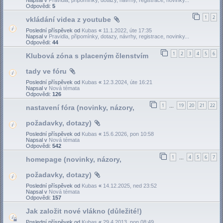
Odpovědi:
5
1
2
vkládání videa z youtube
Poslední příspěvek od
Kubas
«
11.1.2022, úte 17:35
Napsal v
Pravidla, připomínky, dotazy, návrhy, registrace, novinky...
Odpovědi:
44
1
2
3
4
5
6
Klubová zóna s placeným členstvím
tady ve fóru
Poslední příspěvek od
Kubas
«
12.3.2024, úte 16:21
Napsal v
Nová témata
Odpovědi:
126
1
19
20
21
22
nastavení fóra (novinky, názory,
…
požadavky, dotazy)
Poslední příspěvek od
Kubas
«
15.6.2026, pon 10:58
Napsal v
Nová témata
Odpovědi:
542
1
4
5
6
7
homepage (novinky, názory,
…
požadavky, dotazy)
Poslední příspěvek od
Kubas
«
14.12.2025, ned 23:52
Napsal v
Nová témata
Odpovědi:
157
Jak založit nové vlákno (důležité!)
Poslední příspěvek od
Kubas
«
29.4.2013, pon 08:49