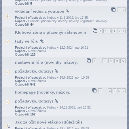
Odpovědi:
5
1
2
vkládání videa z youtube
Poslední příspěvek od
Kubas
«
11.1.2022, úte 17:35
Napsal v
Pravidla, připomínky, dotazy, návrhy, registrace, novinky...
Odpovědi:
44
1
2
3
4
5
6
Klubová zóna s placeným členstvím
tady ve fóru
Poslední příspěvek od
Kubas
«
12.3.2024, úte 16:21
Napsal v
Nová témata
Odpovědi:
126
1
19
20
21
22
nastavení fóra (novinky, názory,
…
požadavky, dotazy)
Poslední příspěvek od
Kubas
«
15.6.2026, pon 10:58
Napsal v
Nová témata
Odpovědi:
542
1
4
5
6
7
homepage (novinky, názory,
…
požadavky, dotazy)
Poslední příspěvek od
Kubas
«
14.12.2025, ned 23:52
Napsal v
Nová témata
Odpovědi:
157
Jak založit nové vlákno (důležité!)
Poslední příspěvek od
Kubas
«
29.4.2013, pon 08:49