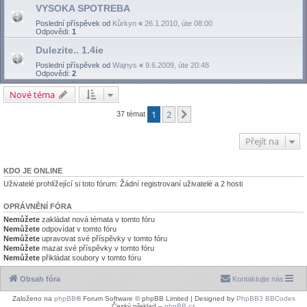
VYSOKA SPOTREBA
Poslední příspěvek od
Kůrkyn
«
26.1.2010, úte 08:00
Odpovědi:
1
Dulezite.. 1.4ie
Poslední příspěvek od
Wajnys
«
9.6.2009, úte 20:48
Odpovědi:
2
Nové téma
1
2
Další
37 témat
Přejít na
KDO JE ONLINE
Uživatelé prohlížející si toto fórum: Žádní registrovaní uživatelé a 2 hosti
OPRÁVNĚNÍ FÓRA
Nemůžete
zakládat nová témata v tomto fóru
Nemůžete
odpovídat v tomto fóru
Nemůžete
upravovat své příspěvky v tomto fóru
Nemůžete
mazat své příspěvky v tomto fóru
Nemůžete
přikládat soubory v tomto fóru
Obsah fóra
Kontaktujte nás
Založeno na
phpBB
® Forum Software © phpBB Limited | Designed by
PhpBB3 BBCodes
Český překlad –
phpBB.cz