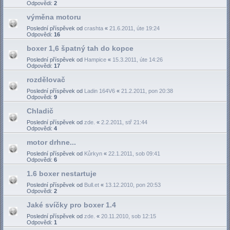
Odpovědi:
2
výměna motoru
Poslední příspěvek od
crashta
«
21.6.2011, úte 19:24
Odpovědi:
16
boxer 1,6 špatný tah do kopce
Poslední příspěvek od
Hampice
«
15.3.2011, úte 14:26
Odpovědi:
17
rozdělovač
Poslední příspěvek od
Ladin 164V6
«
21.2.2011, pon 20:38
Odpovědi:
9
Chladič
Poslední příspěvek od
zde.
«
2.2.2011, stř 21:44
Odpovědi:
4
motor drhne...
Poslední příspěvek od
Kůrkyn
«
22.1.2011, sob 09:41
Odpovědi:
6
1.6 boxer nestartuje
Poslední příspěvek od
Bull.et
«
13.12.2010, pon 20:53
Odpovědi:
2
Jaké svíčky pro boxer 1.4
Poslední příspěvek od
zde.
«
20.11.2010, sob 12:15
Odpovědi:
1