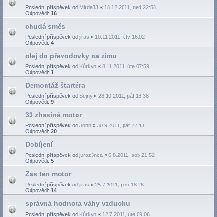
Poslední příspěvek od
Mirda33
«
18.12.2011, ned 22:58
Odpovědi:
16
chudá směs
Poslední příspěvek od
jiras
«
10.11.2011, čtv 16:02
Odpovědi:
4
olej do převodovky na zimu
Poslední příspěvek od
Kůrkyn
«
8.11.2011, úte 07:59
Odpovědi:
1
Demontáž štartéra
Poslední příspěvek od
Sejny
«
28.10.2011, pát 18:38
Odpovědi:
9
33 zhasíná motor
Poslední příspěvek od
John
«
30.9.2011, pát 22:43
Odpovědi:
20
Dobíjení
Poslední příspěvek od
juraz3nca
«
6.8.2011, sob 21:52
Odpovědi:
5
Zas ten motor
Poslední příspěvek od
jiras
«
25.7.2011, pon 18:26
Odpovědi:
14
správná hodnota váhy vzduchu
Poslední příspěvek od
Kůrkyn
«
12.7.2011, úte 09:06