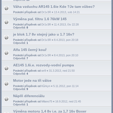
Váha vzduchu AR145 1.6ie Kde ?Je tam vůbec?
Poslední příspěvek od
Dr1v3R
«
13.4.2013, sob 14:21
Výměna pal. filtru 1.6 76kW 145
Poslední příspěvek od
Dr1v3R
«
11.4.2013, čtv 22:28
Odpovědi:
8
je blok 1.7 8v stejný jako u 1.7 16v?
Poslední příspěvek od
Dr1v3R
«
8.4.2013, pon 20:18
Odpovědi:
1
Alfa 145 černý kouř
Poslední příspěvek od
Dr1v3R
«
8.4.2013, pon 20:10
Odpovědi:
7
AE145 1.6i.e. rozvody-vodní pumpa
Poslední příspěvek od
wr8
«
31.3.2013, ned 21:50
Odpovědi:
4
Motor jede na tři válce
Poslední příspěvek od
Kůrkyn
«
5.11.2012, pon 11:14
Odpovědi:
9
Náplň diferenciálu
Poslední příspěvek od
Milano75
«
16.9.2012, ned 21:45
Odpovědi:
1
Výměna motoru 1,4 8v i.e. za 1,7 16v Boxer