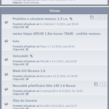
Napsal v
Nová témata
Témata
1
2
3
Problém s chodem motoru 1.4 i.e.
Poslední příspěvek od
A.J.Michal
«
7.6.2021, pon 09:40
Odpovědi:
62
motor klepe AR145 1.6ie boxer 76kW - vnitřek motoru
foto
Poslední příspěvek od
Patas
«
7.12.2019, sob 18:44
Odpovědi:
21
Volnoběh
Poslední příspěvek od
HEnzlik
«
14.1.2017, sob 22:58
Odpovědi:
12
Malá GO Boxera 1.6
Poslední příspěvek od
Marshall
«
16.11.2016, stř 08:05
Odpovědi:
14
1
2
Neustálé přehřívání Alfa 145 1.6 Boxer
Poslední příspěvek od
Crowman156
«
21.8.2014, čtv 15:53
Odpovědi:
29
Olej do boxera
Poslední příspěvek od
Dr1v3R
«
25.5.2013, sob 22:37
Odpovědi:
20