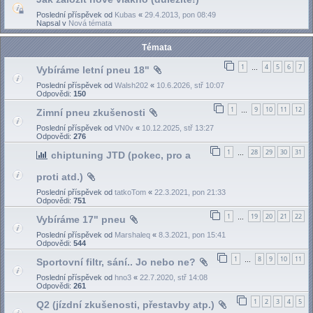
Poslední příspěvek od
Kubas
«
29.4.2013, pon 08:49
Napsal v
Nová témata
Témata
1
4
5
6
7
Vybíráme letní pneu 18"
…
Poslední příspěvek od
Walsh202
«
10.6.2026, stř 10:07
Odpovědi:
150
1
9
10
11
12
Zimní pneu zkušenosti
…
Poslední příspěvek od
VN0v
«
10.12.2025, stř 13:27
Odpovědi:
276
1
28
29
30
31
chiptuning JTD (pokec, pro a
…
proti atd.)
Poslední příspěvek od
tatkoTom
«
22.3.2021, pon 21:33
Odpovědi:
751
1
19
20
21
22
Vybíráme 17" pneu
…
Poslední příspěvek od
Marshaleq
«
8.3.2021, pon 15:41
Odpovědi:
544
1
8
9
10
11
Sportovní filtr, sání.. Jo nebo ne?
…
Poslední příspěvek od
hno3
«
22.7.2020, stř 14:08
Odpovědi:
261
1
2
3
4
5
Q2 (jízdní zkušenosti, přestavby atp.)