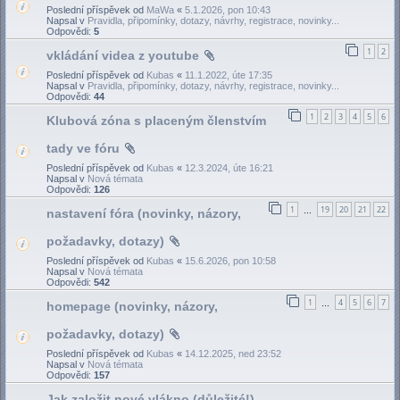
Poslední příspěvek od
MaWa
«
5.1.2026, pon 10:43
Napsal v
Pravidla, připomínky, dotazy, návrhy, registrace, novinky...
Odpovědi:
5
1
2
vkládání videa z youtube
Poslední příspěvek od
Kubas
«
11.1.2022, úte 17:35
Napsal v
Pravidla, připomínky, dotazy, návrhy, registrace, novinky...
Odpovědi:
44
1
2
3
4
5
6
Klubová zóna s placeným členstvím
tady ve fóru
Poslední příspěvek od
Kubas
«
12.3.2024, úte 16:21
Napsal v
Nová témata
Odpovědi:
126
1
19
20
21
22
nastavení fóra (novinky, názory,
…
požadavky, dotazy)
Poslední příspěvek od
Kubas
«
15.6.2026, pon 10:58
Napsal v
Nová témata
Odpovědi:
542
1
4
5
6
7
homepage (novinky, názory,
…
požadavky, dotazy)
Poslední příspěvek od
Kubas
«
14.12.2025, ned 23:52
Napsal v
Nová témata
Odpovědi:
157
Jak založit nové vlákno (důležité!)