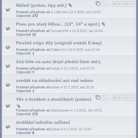
1
8
9
10
11
Nářadí (pokec, tipy atd.)
…
Poslední příspěvek od
A.J.Michal
«
22.4.2024, pon 10:07
Odpovědi:
272
Pneu pro starý Alfice... (13", 14" a spol.)
Poslední příspěvek od
Tornado156
«
22.8.2023, úte 16:54
Odpovědi:
21
Použité origo díly (originál vrakáč E-bay)
Poslední příspěvek od
Dalibor14
«
20.5.2023, sob 22:04
Odpovědi:
1
čirá fólie na auto (krytí přední části atd.)
Poslední příspěvek od
Kubas
«
11.3.2023, sob 07:41
Odpovědi:
3
zvedák na skladování aut nad sebou
Poslední příspěvek od
bobas
«
22.7.2022, pát 20:25
Odpovědi:
1
1
8
9
10
11
Vše o brzdách a destičkách (pokec)
…
Poslední příspěvek od
Adamsquare
«
1.3.2022, úte 10:51
Odpovědi:
272
dodělání tažného zařízení
Poslední příspěvek od
Kubas
«
5.1.2022, stř 12:07
Odpovědi:
8