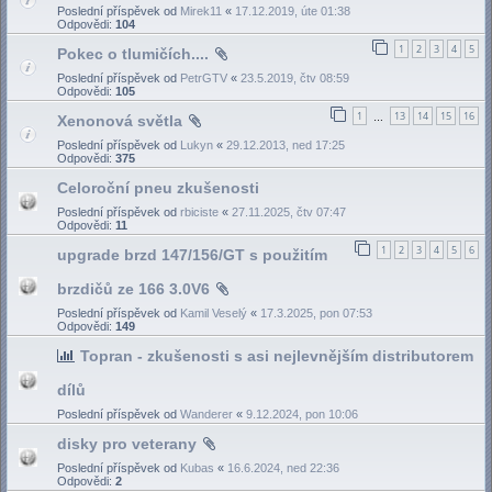
Poslední příspěvek od
Mirek11
«
17.12.2019, úte 01:38
Odpovědi:
104
1
2
3
4
5
Pokec o tlumičích....
Poslední příspěvek od
PetrGTV
«
23.5.2019, čtv 08:59
Odpovědi:
105
1
13
14
15
16
Xenonová světla
…
Poslední příspěvek od
Lukyn
«
29.12.2013, ned 17:25
Odpovědi:
375
Celoroční pneu zkušenosti
Poslední příspěvek od
rbiciste
«
27.11.2025, čtv 07:47
Odpovědi:
11
1
2
3
4
5
6
upgrade brzd 147/156/GT s použitím
brzdičů ze 166 3.0V6
Poslední příspěvek od
Kamil Veselý
«
17.3.2025, pon 07:53
Odpovědi:
149
Topran - zkušenosti s asi nejlevnějším distributorem
dílů
Poslední příspěvek od
Wanderer
«
9.12.2024, pon 10:06
disky pro veterany
Poslední příspěvek od
Kubas
«
16.6.2024, ned 22:36
Odpovědi:
2