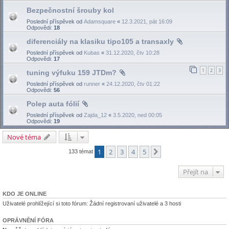
Bezpečnostní šrouby kol
Poslední příspěvek od
Adamsquare
«
12.3.2021, pát 16:09
Odpovědi:
18
diferenciály na klasiku tipo105 a transaxly
Poslední příspěvek od
Kubas
«
31.12.2020, čtv 10:28
Odpovědi:
17
1
2
3
tuning výfuku 159 JTDm?
Poslední příspěvek od
runner
«
24.12.2020, čtv 01:22
Odpovědi:
56
Polep auta fólií
Poslední příspěvek od
Zajda_12
«
3.5.2020, ned 00:05
Odpovědi:
19
Nové téma
1
2
3
4
5
Další
133 témat
Přejít na
KDO JE ONLINE
Uživatelé prohlížející si toto fórum: Žádní registrovaní uživatelé a 3 hosti
OPRÁVNĚNÍ FÓRA