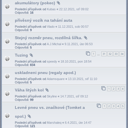
akumulátory (pokec)
Poslední příspěvek od
Kubas
«
22.12.2021, stř 09:02
Odpovědi:
16
přívěsný vozík na tahání auta
Poslední příspěvek od
Vlado
«
11.12.2021, sob 00:57
Odpovědi:
9
Stejný rozměr pneu, rozdílná šířka.
Poslední příspěvek od
A.J.Michal
«
9.11.2021, úte 06:53
Odpovědi:
5
1
31
32
33
34
Tuzing
…
Poslední příspěvek od
speedy
«
18.10.2021, pon 18:54
Odpovědi:
834
uskladneni pneu (regaly apod.)
Poslední příspěvek od
Adamsquare
«
13.10.2021, stř 11:10
Odpovědi:
5
1
2
3
4
Váha litých kol
Poslední příspěvek od
Skyline
«
14.7.2021, stř 09:12
Odpovědi:
99
1
2
3
4
5
Levné pneu vs. značkové (Tomket a
spol.)
Poslední příspěvek od
Marshaleq
«
6.4.2021, úte 14:47
Odpovědi:
121