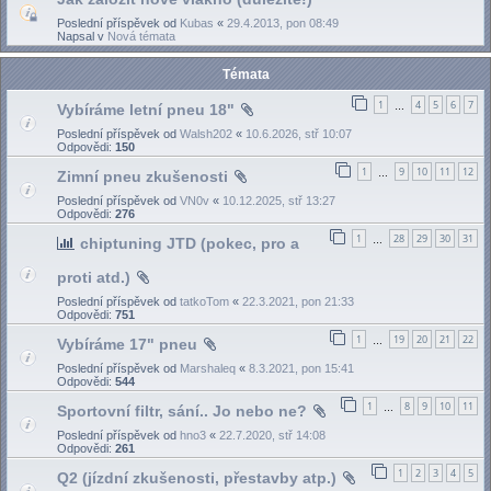
Poslední příspěvek od
Kubas
«
29.4.2013, pon 08:49
Napsal v
Nová témata
Témata
1
4
5
6
7
Vybíráme letní pneu 18"
…
Poslední příspěvek od
Walsh202
«
10.6.2026, stř 10:07
Odpovědi:
150
1
9
10
11
12
Zimní pneu zkušenosti
…
Poslední příspěvek od
VN0v
«
10.12.2025, stř 13:27
Odpovědi:
276
1
28
29
30
31
chiptuning JTD (pokec, pro a
…
proti atd.)
Poslední příspěvek od
tatkoTom
«
22.3.2021, pon 21:33
Odpovědi:
751
1
19
20
21
22
Vybíráme 17" pneu
…
Poslední příspěvek od
Marshaleq
«
8.3.2021, pon 15:41
Odpovědi:
544
1
8
9
10
11
Sportovní filtr, sání.. Jo nebo ne?
…
Poslední příspěvek od
hno3
«
22.7.2020, stř 14:08
Odpovědi:
261
1
2
3
4
5
Q2 (jízdní zkušenosti, přestavby atp.)