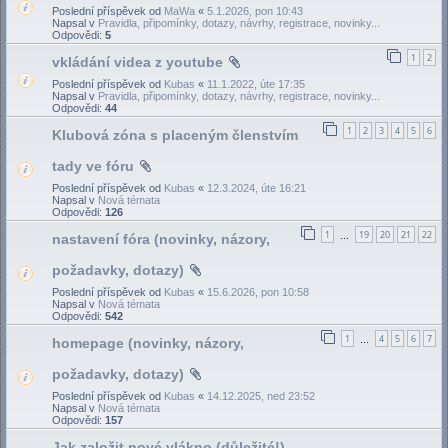
Poslední příspěvek od
MaWa
«
5.1.2026, pon 10:43
Napsal v
Pravidla, připomínky, dotazy, návrhy, registrace, novinky...
Odpovědi:
5
1
2
vkládání videa z youtube
Poslední příspěvek od
Kubas
«
11.1.2022, úte 17:35
Napsal v
Pravidla, připomínky, dotazy, návrhy, registrace, novinky...
Odpovědi:
44
1
2
3
4
5
6
Klubová zóna s placeným členstvím
tady ve fóru
Poslední příspěvek od
Kubas
«
12.3.2024, úte 16:21
Napsal v
Nová témata
Odpovědi:
126
1
19
20
21
22
nastavení fóra (novinky, názory,
…
požadavky, dotazy)
Poslední příspěvek od
Kubas
«
15.6.2026, pon 10:58
Napsal v
Nová témata
Odpovědi:
542
1
4
5
6
7
homepage (novinky, názory,
…
požadavky, dotazy)
Poslední příspěvek od
Kubas
«
14.12.2025, ned 23:52
Napsal v
Nová témata
Odpovědi:
157
Jak založit nové vlákno (důležité!)