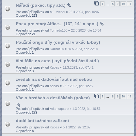
1
8
9
10
11
Nářadí (pokec, tipy atd.)
…
Poslední příspěvek od
A.J.Michal
«
22.4.2024, pon 10:07
Odpovědi:
272
Pneu pro starý Alfice... (13", 14" a spol.)
Poslední příspěvek od
Tornado156
«
22.8.2023, úte 16:54
Odpovědi:
21
Použité origo díly (originál vrakáč E-bay)
Poslední příspěvek od
Dalibor14
«
20.5.2023, sob 22:04
Odpovědi:
1
čirá fólie na auto (krytí přední části atd.)
Poslední příspěvek od
Kubas
«
11.3.2023, sob 07:41
Odpovědi:
3
zvedák na skladování aut nad sebou
Poslední příspěvek od
bobas
«
22.7.2022, pát 20:25
Odpovědi:
1
1
8
9
10
11
Vše o brzdách a destičkách (pokec)
…
Poslední příspěvek od
Adamsquare
«
1.3.2022, úte 10:51
Odpovědi:
272
dodělání tažného zařízení
Poslední příspěvek od
Kubas
«
5.1.2022, stř 12:07
Odpovědi:
8