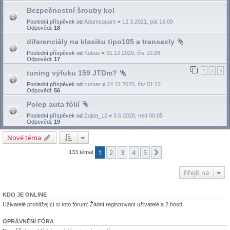
Bezpečnostní šrouby kol
Poslední příspěvek od
Adamsquare
«
12.3.2021, pát 16:09
Odpovědi:
18
diferenciály na klasiku tipo105 a transaxly
Poslední příspěvek od
Kubas
«
31.12.2020, čtv 10:28
Odpovědi:
17
1
2
3
tuning výfuku 159 JTDm?
Poslední příspěvek od
runner
«
24.12.2020, čtv 01:22
Odpovědi:
56
Polep auta fólií
Poslední příspěvek od
Zajda_12
«
3.5.2020, ned 00:05
Odpovědi:
19
Nové téma
1
2
3
4
5
Další
133 témat
Přejít na
KDO JE ONLINE
Uživatelé prohlížející si toto fórum: Žádní registrovaní uživatelé a 2 hosti
OPRÁVNĚNÍ FÓRA