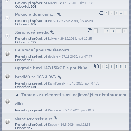
Poslední příspěvek od
Mirek11
«
17.12.2019, úte 01:38
Odpovědi:
104
1
2
3
4
5
Pokec o tlumičích....
Poslední příspěvek od
PetrGTV
«
23.5.2019, čtv 08:59
Odpovědi:
105
1
13
14
15
16
Xenonová světla
…
Poslední příspěvek od
Lukyn
«
29.12.2013, ned 17:25
Odpovědi:
375
Celoroční pneu zkušenosti
Poslední příspěvek od
rbiciste
«
27.11.2025, čtv 07:47
Odpovědi:
11
1
2
3
4
5
6
upgrade brzd 147/156/GT s použitím
brzdičů ze 166 3.0V6
Poslední příspěvek od
Kamil Veselý
«
17.3.2025, pon 07:53
Odpovědi:
149
Topran - zkušenosti s asi nejlevnějším distributorem
dílů
Poslední příspěvek od
Wanderer
«
9.12.2024, pon 10:06
disky pro veterany
Poslední příspěvek od
Kubas
«
16.6.2024, ned 22:36
Odpovědi:
2