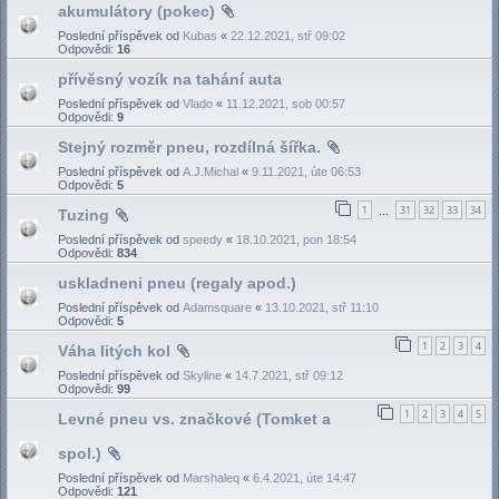
akumulátory (pokec)
Poslední příspěvek od
Kubas
«
22.12.2021, stř 09:02
Odpovědi:
16
přívěsný vozík na tahání auta
Poslední příspěvek od
Vlado
«
11.12.2021, sob 00:57
Odpovědi:
9
Stejný rozměr pneu, rozdílná šířka.
Poslední příspěvek od
A.J.Michal
«
9.11.2021, úte 06:53
Odpovědi:
5
1
31
32
33
34
Tuzing
…
Poslední příspěvek od
speedy
«
18.10.2021, pon 18:54
Odpovědi:
834
uskladneni pneu (regaly apod.)
Poslední příspěvek od
Adamsquare
«
13.10.2021, stř 11:10
Odpovědi:
5
1
2
3
4
Váha litých kol
Poslední příspěvek od
Skyline
«
14.7.2021, stř 09:12
Odpovědi:
99
1
2
3
4
5
Levné pneu vs. značkové (Tomket a
spol.)
Poslední příspěvek od
Marshaleq
«
6.4.2021, úte 14:47
Odpovědi:
121