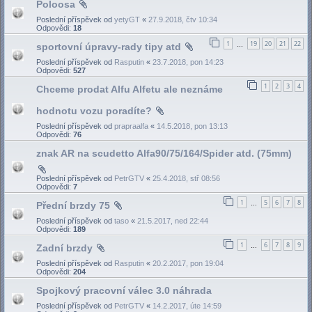
Poloosa
Poslední příspěvek od
yetyGT
«
27.9.2018, čtv 10:34
Odpovědi:
18
1
19
20
21
22
sportovní úpravy-rady tipy atd
…
Poslední příspěvek od
Rasputin
«
23.7.2018, pon 14:23
Odpovědi:
527
1
2
3
4
Chceme prodat Alfu Alfetu ale neznáme
hodnotu vozu poradíte?
Poslední příspěvek od
prapraalfa
«
14.5.2018, pon 13:13
Odpovědi:
76
znak AR na scudetto Alfa90/75/164/Spider atd. (75mm)
Poslední příspěvek od
PetrGTV
«
25.4.2018, stř 08:56
Odpovědi:
7
1
5
6
7
8
Přední brzdy 75
…
Poslední příspěvek od
taso
«
21.5.2017, ned 22:44
Odpovědi:
189
1
6
7
8
9
Zadní brzdy
…
Poslední příspěvek od
Rasputin
«
20.2.2017, pon 19:04
Odpovědi:
204
Spojkový pracovní válec 3.0 náhrada
Poslední příspěvek od
PetrGTV
«
14.2.2017, úte 14:59