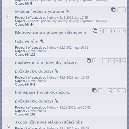
Odpovědi:
5
1
2
vkládání videa z youtube
Poslední příspěvek od
Kubas
«
11.1.2022, úte 17:35
Napsal v
Pravidla, připomínky, dotazy, návrhy, registrace, novinky...
Odpovědi:
44
1
2
3
4
5
6
Klubová zóna s placeným členstvím
tady ve fóru
Poslední příspěvek od
Kubas
«
12.3.2024, úte 16:21
Napsal v
Nová témata
Odpovědi:
126
1
19
20
21
22
nastavení fóra (novinky, názory,
…
požadavky, dotazy)
Poslední příspěvek od
Kubas
«
15.6.2026, pon 10:58
Napsal v
Nová témata
Odpovědi:
542
1
4
5
6
7
homepage (novinky, názory,
…
požadavky, dotazy)
Poslední příspěvek od
Kubas
«
14.12.2025, ned 23:52
Napsal v
Nová témata
Odpovědi:
157
Jak založit nové vlákno (důležité!)
Poslední příspěvek od
Kubas
«
29.4.2013, pon 08:49