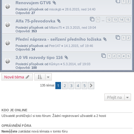
1
2
Renovujem GTV6
Poslední příspěvek od
misokgb
«
28.6.2015, ned 14:40
Odpovědi:
27
1
12
13
14
15
Alfa 75-převodovka
…
Poslední příspěvek od
Milano75
«
15.3.2015, ned 19:04
Odpovědi:
353
1
2
Přední náprava - seřízení předního ložiska
Poslední příspěvek od
Petr147
«
14.1.2015, stř 19:46
Odpovědi:
34
1
2
3
4
5
3,0 V6 rozvody tipo 116
Poslední příspěvek od
Kůrkyn
«
5.3.2014, stř 19:03
Odpovědi:
100
Nové téma
1
2
3
4
5
Další
135 témat
Přejít na
KDO JE ONLINE
Uživatelé prohlížející si toto fórum: Žádní registrovaní uživatelé a 2 hosti
OPRÁVNĚNÍ FÓRA
Nemůžete
zakládat nová témata v tomto fóru