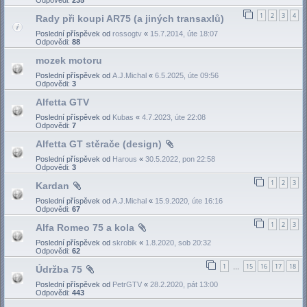
1
2
3
4
Rady při koupi AR75 (a jiných transaxlů)
Poslední příspěvek od
rossogtv
«
15.7.2014, úte 18:07
Odpovědi:
88
mozek motoru
Poslední příspěvek od
A.J.Michal
«
6.5.2025, úte 09:56
Odpovědi:
3
Alfetta GTV
Poslední příspěvek od
Kubas
«
4.7.2023, úte 22:08
Odpovědi:
7
Alfetta GT stěrače (design)
Poslední příspěvek od
Harous
«
30.5.2022, pon 22:58
Odpovědi:
3
1
2
3
Kardan
Poslední příspěvek od
A.J.Michal
«
15.9.2020, úte 16:16
Odpovědi:
67
1
2
3
Alfa Romeo 75 a kola
Poslední příspěvek od
skrobik
«
1.8.2020, sob 20:32
Odpovědi:
62
1
15
16
17
18
Údržba 75
…
Poslední příspěvek od
PetrGTV
«
28.2.2020, pát 13:00
Odpovědi:
443