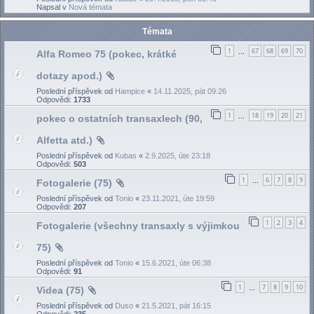
Napsal v
Nová témata
Témata
1
67
68
69
70
Alfa Romeo 75 (pokec, krátké
…
dotazy apod.)
Poslední příspěvek od
Hampice
«
14.11.2025, pát 09:26
Odpovědi:
1733
1
18
19
20
21
pokec o ostatních transaxlech (90,
…
Alfetta atd.)
Poslední příspěvek od
Kubas
«
2.9.2025, úte 23:18
Odpovědi:
503
1
6
7
8
9
Fotogalerie (75)
…
Poslední příspěvek od
Tonio
«
23.11.2021, úte 19:59
Odpovědi:
207
1
2
3
4
Fotogalerie (všechny transaxly s výjimkou
75)
Poslední příspěvek od
Tonio
«
15.6.2021, úte 06:38
Odpovědi:
91
1
7
8
9
10
Videa (75)
…
Poslední příspěvek od
Duso
«
21.5.2021, pát 16:15
Odpovědi:
235