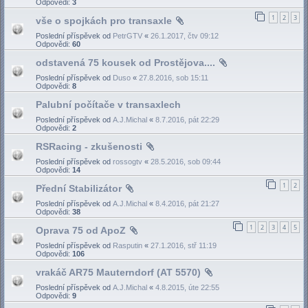
Odpovědi:
3
1
2
3
vše o spojkách pro transaxle
Poslední příspěvek od
PetrGTV
«
26.1.2017, čtv 09:12
Odpovědi:
60
odstavená 75 kousek od Prostějova....
Poslední příspěvek od
Duso
«
27.8.2016, sob 15:11
Odpovědi:
8
Palubní počítače v transaxlech
Poslední příspěvek od
A.J.Michal
«
8.7.2016, pát 22:29
Odpovědi:
2
RSRacing - zkušenosti
Poslední příspěvek od
rossogtv
«
28.5.2016, sob 09:44
Odpovědi:
14
1
2
Přední Stabilizátor
Poslední příspěvek od
A.J.Michal
«
8.4.2016, pát 21:27
Odpovědi:
38
1
2
3
4
5
Oprava 75 od ApoZ
Poslední příspěvek od
Rasputin
«
27.1.2016, stř 11:19
Odpovědi:
106
vrakáč AR75 Mauterndorf (AT 5570)
Poslední příspěvek od
A.J.Michal
«
4.8.2015, úte 22:55
Odpovědi:
9