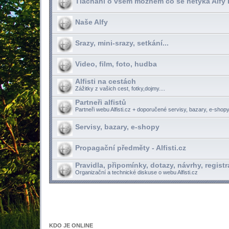
Tlachání o všem možném co se netýká Alfy 
Naše Alfy
Srazy, mini-srazy, setkání...
Video, film, foto, hudba
Alfisti na cestách
Zážitky z vašich cest, fotky,dojmy....
Partneři alfistů
Partneři webu Alfisti.cz + doporučené servisy, bazary, e-shopy
Servisy, bazary, e-shopy
Propagační předměty - Alfisti.cz
Pravidla, připomínky, dotazy, návrhy, registr
Organizační a technické diskuse o webu Alfisti.cz
KDO JE ONLINE