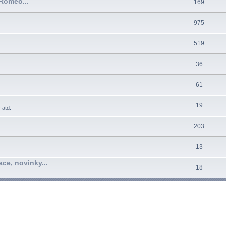
Romeo...
169
975
519
36
61
19
 atd.
203
13
ace, novinky...
18