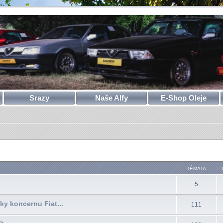
Srazy
Naše Alfy
E-Shop Oleje
TÉMATA
5
čky koncernu Fiat...
111