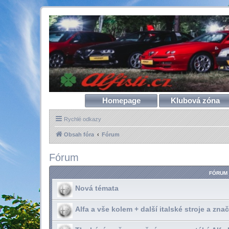
Homepage
Klubová zóna
Rychlé odkazy
Obsah fóra
Fórum
Fórum
FÓRUM
Nová témata
Alfa a vše kolem + další italské stroje a zna