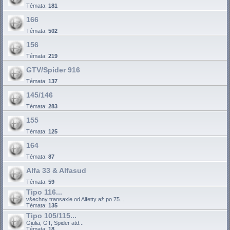
Témata:
181
166
Témata:
502
156
Témata:
219
GTV/Spider 916
Témata:
137
145/146
Témata:
283
155
Témata:
125
164
Témata:
87
Alfa 33 & Alfasud
Témata:
59
Tipo 116...
všechny transaxle od Alfetty až po 75...
Témata:
135
Tipo 105/115...
Giulia, GT, Spider atd...
Témata:
18