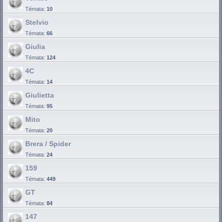
Témata:
10
Stelvio
Témata:
66
Giulia
Témata:
124
4C
Témata:
14
Giulietta
Témata:
95
Mito
Témata:
20
Brera / Spider
Témata:
24
159
Témata:
449
GT
Témata:
84
147