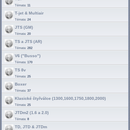
Témata:
11
T-jet & Multiair
Témata:
24
JTS (GM)
Témata:
20
TS a JTS (AR)
Témata:
282
V6 ("Busso")
Témata:
170
TS 8v
Témata:
25
Boxer
Témata:
37
Klasické čtyřválce (1300,1600,1750,1800,2000)
Témata:
25
JTDm2 (1.6 a 2.0)
Témata:
8
TD, JTD & JTDm