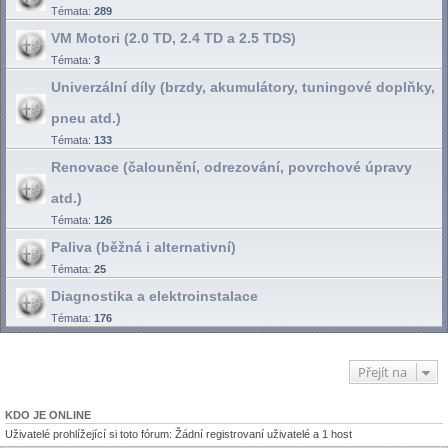
Témata:
289
VM Motori (2.0 TD, 2.4 TD a 2.5 TDS)
Témata:
3
Univerzální díly (brzdy, akumulátory, tuningové doplňky,
pneu atd.)
Témata:
133
Renovace (čalounění, odrezování, povrchové úpravy
atd.)
Témata:
126
Paliva (běžná i alternativní)
Témata:
25
Diagnostika a elektroinstalace
Témata:
176
Přejít na
KDO JE ONLINE
Uživatelé prohlížející si toto fórum: Žádní registrovaní uživatelé a 1 host