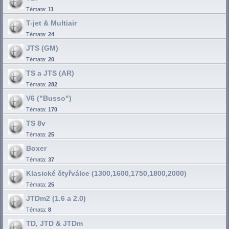
Témata:
11
T-jet & Multiair
Témata:
24
JTS (GM)
Témata:
20
TS a JTS (AR)
Témata:
282
V6 ("Busso")
Témata:
170
TS 8v
Témata:
25
Boxer
Témata:
37
Klasické čtyřválce (1300,1600,1750,1800,2000)
Témata:
25
JTDm2 (1.6 a 2.0)
Témata:
8
TD, JTD & JTDm