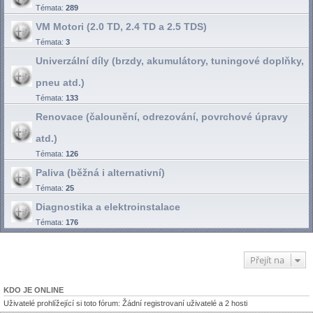
Témata:
289
VM Motori (2.0 TD, 2.4 TD a 2.5 TDS)
Témata:
3
Univerzální díly (brzdy, akumulátory, tuningové doplňky,
pneu atd.)
Témata:
133
Renovace (čalounění, odrezování, povrchové úpravy
atd.)
Témata:
126
Paliva (běžná i alternativní)
Témata:
25
Diagnostika a elektroinstalace
Témata:
176
Přejít na
KDO JE ONLINE
Uživatelé prohlížející si toto fórum: Žádní registrovaní uživatelé a 2 hosti