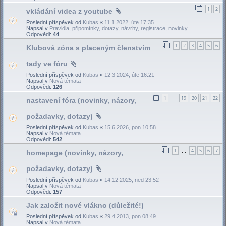
1
2
vkládání videa z youtube
Poslední příspěvek od
Kubas
«
11.1.2022, úte 17:35
Napsal v
Pravidla, připomínky, dotazy, návrhy, registrace, novinky...
Odpovědi:
44
1
2
3
4
5
6
Klubová zóna s placeným členstvím
tady ve fóru
Poslední příspěvek od
Kubas
«
12.3.2024, úte 16:21
Napsal v
Nová témata
Odpovědi:
126
1
19
20
21
22
nastavení fóra (novinky, názory,
…
požadavky, dotazy)
Poslední příspěvek od
Kubas
«
15.6.2026, pon 10:58
Napsal v
Nová témata
Odpovědi:
542
1
4
5
6
7
homepage (novinky, názory,
…
požadavky, dotazy)
Poslední příspěvek od
Kubas
«
14.12.2025, ned 23:52
Napsal v
Nová témata
Odpovědi:
157
Jak založit nové vlákno (důležité!)
Poslední příspěvek od
Kubas
«
29.4.2013, pon 08:49
Napsal v
Nová témata