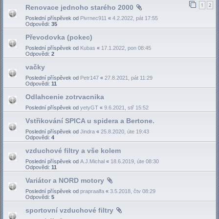
1
2
Renovace jednoho starého 2000
Poslední příspěvek od
Pivrnec911
«
4.2.2022, pát 17:55
Odpovědi:
35
Převodovka (pokec)
Poslední příspěvek od
Kubas
«
17.1.2022, pon 08:45
Odpovědi:
2
vačky
Poslední příspěvek od
Petr147
«
27.8.2021, pát 11:29
Odpovědi:
11
Odlahcenie zotrvacnika
Poslední příspěvek od
yetyGT
«
9.6.2021, stř 15:52
Vstřikování SPICA u spidera a Bertone.
Poslední příspěvek od
Jindra
«
25.8.2020, úte 19:43
Odpovědi:
4
vzduchové filtry a vše kolem
Poslední příspěvek od
A.J.Michal
«
18.6.2019, úte 08:30
Odpovědi:
11
Variátor a NORD motory
Poslední příspěvek od
prapraalfa
«
3.5.2018, čtv 08:29
Odpovědi:
5
sportovní vzduchové filtry