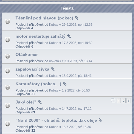
Témata
Těsnění pod hlavou (pokec)
Poslední příspěvek od
Kubas
«
29.9.2025, pon 12:36
Odpovědi:
4
motor nestartuje zahřátý
Poslední příspěvek od
Kubas
«
17.8.2025, ned 19:32
Odpovědi:
6
Otáčkoměr
Poslední příspěvek od
novota3
«
3.3.2023, pát 13:14
zapalovací cívka
Poslední příspěvek od
Kubas
«
16.9.2022, pát 18:41
Karburátory (pokec....)
Poslední příspěvek od
Kubas
«
1.9.2022, čtv 06:53
Odpovědi:
21
1
2
3
Jaký olej?
Poslední příspěvek od
Kubas
«
14.7.2022, čtv 17:12
Odpovědi:
69
"Nord 2000" - chladič, teplota, tlak oleje
Poslední příspěvek od
Kubas
«
13.7.2022, stř 18:36
Odpovědi:
12