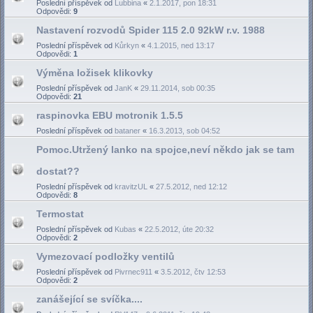
Poslední příspěvek od
Lubbina
«
2.1.2017, pon 18:31
Odpovědi:
9
Nastavení rozvodů Spider 115 2.0 92kW r.v. 1988
Poslední příspěvek od
Kůrkyn
«
4.1.2015, ned 13:17
Odpovědi:
1
Výměna ložisek klikovky
Poslední příspěvek od
JanK
«
29.11.2014, sob 00:35
Odpovědi:
21
raspinovka EBU motronik 1.5.5
Poslední příspěvek od
bataner
«
16.3.2013, sob 04:52
Pomoc.Utržený lanko na spojce,neví někdo jak se tam
dostat??
Poslední příspěvek od
kravitzUL
«
27.5.2012, ned 12:12
Odpovědi:
8
Termostat
Poslední příspěvek od
Kubas
«
22.5.2012, úte 20:32
Odpovědi:
2
Vymezovací podložky ventilů
Poslední příspěvek od
Pivrnec911
«
3.5.2012, čtv 12:53
Odpovědi:
2
zanášející se svíčka....