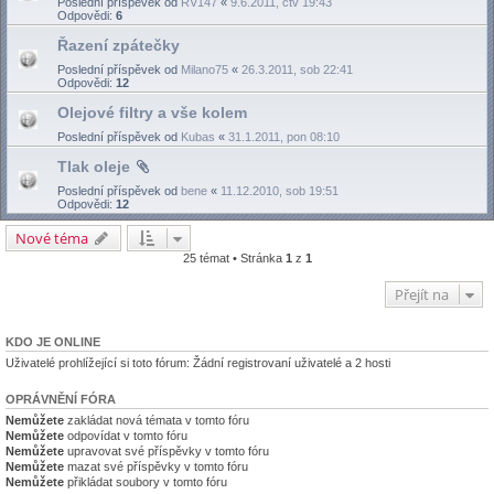
Poslední příspěvek od
RV147
«
9.6.2011, čtv 19:43
Odpovědi:
6
Řazení zpátečky
Poslední příspěvek od
Milano75
«
26.3.2011, sob 22:41
Odpovědi:
12
Olejové filtry a vše kolem
Poslední příspěvek od
Kubas
«
31.1.2011, pon 08:10
Tlak oleje
Poslední příspěvek od
bene
«
11.12.2010, sob 19:51
Odpovědi:
12
Nové téma
25 témat • Stránka
1
z
1
Přejít na
KDO JE ONLINE
Uživatelé prohlížející si toto fórum: Žádní registrovaní uživatelé a 2 hosti
OPRÁVNĚNÍ FÓRA
Nemůžete
zakládat nová témata v tomto fóru
Nemůžete
odpovídat v tomto fóru
Nemůžete
upravovat své příspěvky v tomto fóru
Nemůžete
mazat své příspěvky v tomto fóru
Nemůžete
přikládat soubory v tomto fóru