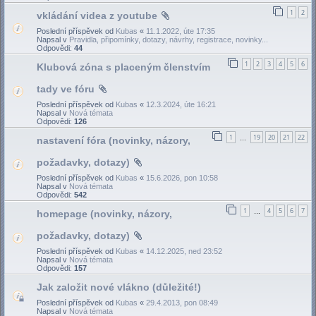
1
2
vkládání videa z youtube
Poslední příspěvek od
Kubas
«
11.1.2022, úte 17:35
Napsal v
Pravidla, připomínky, dotazy, návrhy, registrace, novinky...
Odpovědi:
44
1
2
3
4
5
6
Klubová zóna s placeným členstvím
tady ve fóru
Poslední příspěvek od
Kubas
«
12.3.2024, úte 16:21
Napsal v
Nová témata
Odpovědi:
126
1
19
20
21
22
nastavení fóra (novinky, názory,
…
požadavky, dotazy)
Poslední příspěvek od
Kubas
«
15.6.2026, pon 10:58
Napsal v
Nová témata
Odpovědi:
542
1
4
5
6
7
homepage (novinky, názory,
…
požadavky, dotazy)
Poslední příspěvek od
Kubas
«
14.12.2025, ned 23:52
Napsal v
Nová témata
Odpovědi:
157
Jak založit nové vlákno (důležité!)
Poslední příspěvek od
Kubas
«
29.4.2013, pon 08:49
Napsal v
Nová témata