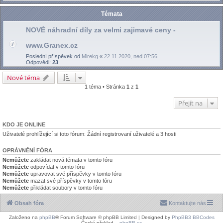
Témata
NOVÉ náhradní díly za velmi zajimavé ceny -
www.Granex.cz
Poslední příspěvek od
Mirekg
«
22.11.2020, ned 07:56
Odpovědi:
23
Nové téma
1 téma • Stránka
1
z
1
Přejít na
KDO JE ONLINE
Uživatelé prohlížející si toto fórum: Žádní registrovaní uživatelé a 3 hosti
OPRÁVNĚNÍ FÓRA
Nemůžete
zakládat nová témata v tomto fóru
Nemůžete
odpovídat v tomto fóru
Nemůžete
upravovat své příspěvky v tomto fóru
Nemůžete
mazat své příspěvky v tomto fóru
Nemůžete
přikládat soubory v tomto fóru
Obsah fóra
Kontaktujte nás
Založeno na
phpBB
® Forum Software © phpBB Limited | Designed by
PhpBB3 BBCodes
Český překlad –
phpBB.cz