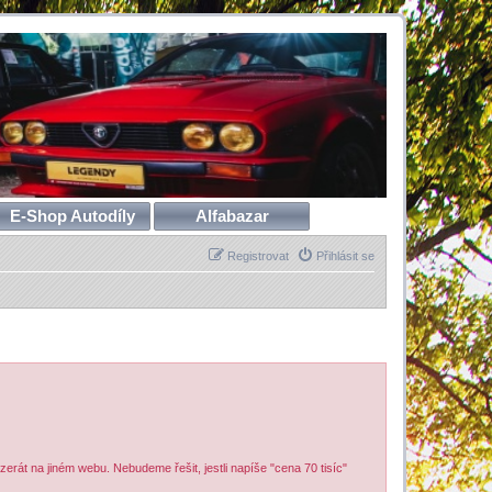
E-Shop Autodíly
Alfabazar
Registrovat
Přihlásit se
erát na jiném webu. Nebudeme řešit, jestli napíše "cena 70 tisíc"