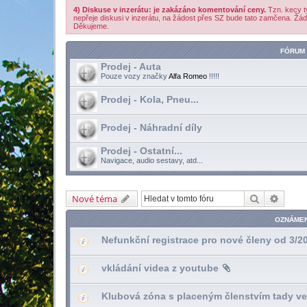
4) Diskuse v inzerátu: je zakázáno komentování ceny.
Tzn. kecy t
nepřeje diskusi v inzerátu, na žádost přes SZ bude tato zamčena. Žád
Děkujeme.
FÓRUM
Prodej - Auta
Pouze vozy značky
Alfa Romeo
!!!!!
Prodej - Kola, Pneu...
Prodej - Náhradní díly
Prodej - Ostatní...
Navigace, audio sestavy, atd...
Hledat
Pokroč
Nové téma
OZNÁMEN
Nefunkční registrace pro nové členy od 3/2
vkládání videa z youtube
Klubová zóna s placeným členstvím tady ve