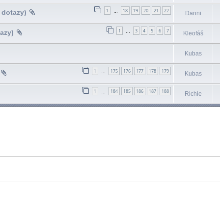
1
18
19
20
21
22
 dotazy)
…
Danni
1
3
4
5
6
7
azy)
…
Kleofáš
Kubas
1
175
176
177
178
179
…
Kubas
1
184
185
186
187
188
…
Richie