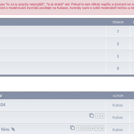
ypu "to za ty prachy neprodáš", "to je drahé" atd. Pokud to tam někdo napíše a inzerent se 
osti o moderování inzerátů posílejte na Kubase, inzeráty sami o sobě moderátoři nečtou a ne
TÉMATA
7
2
1
0
ilé hledání
Í
AUTOR
024
Kubas
1
2
Kubas
1
2
3
4
5
6
 fóru
Kubas