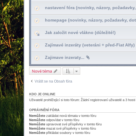
nastavení fóra (novinky, názory, požadavky,
homepage (novinky, názory, požadavky, dot
Jak založit nové vlákno (důležité!)
Zajímavé inzeráty (veteráni + před-Fiat Alfy)
Zajimave inzeraty...
Nové téma
Vrátit se na Obsah fóra
KDO JE ONLINE
Uživatelé prohlížející si toto fórum: Žádní registrovaní uživatelé a 3 hosti
OPRÁVNĚNÍ FÓRA
Nemůžete
zakládat nová témata v tomto fóru
Nemůžete
odpovídat v tomto fóru
Nemůžete
upravovat své příspěvky v tomto fóru
Nemůžete
mazat své příspěvky v tomto fóru
Nemůžete
přikládat soubory v tomto fóru