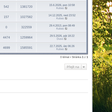
v
e
15.6.2026, pon 10:58
542
1381720
k
Kubas
14.12.2025, ned 23:52
157
1027582
Kubas
29.4.2013, pon 08:49
0
322559
Kubas
29.5.2026, pát 18:22
4474
1259964
Duso
22.7.2025, úte 06:26
4699
1585591
Kubas
0 témat • Stránka
1
z
1
Přejít na