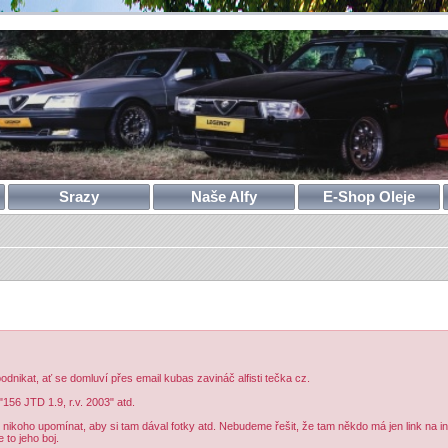
Srazy
Naše Alfy
E-Shop Oleje
nikat, ať se domluví přes email kubas zavináč alfisti tečka cz.
"156 JTD 1.9, r.v. 2003" atd.
ikoho upomínat, aby si tam dával fotky atd. Nebudeme řešit, že tam někdo má jen link na inz
 to jeho boj.