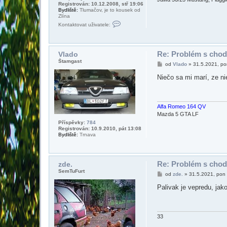
Registrován: 10.12.2008, stř 19:06
Bydliště:
Tlumačov, je to kousek od
Zlína
K
Kontaktovat uživatele:
o
n
t
a
k
Re: Problém s chod
Vlado
t
Štamgast
P
od
Vlado
»
31.5.2021, po
o
ř
v
í
Niečo sa mi marí, ze nie
a
s
t
p
u
ě
ž
v
i
e
Alfa Romeo 164 QV
v
k
a
Mazda 5 GTA LF
t
Příspěvky:
784
e
Registrován: 10.9.2010, pát 13:08
l
Bydliště:
Trnava
e
A
.
J
.
Re: Problém s chod
zde.
M
SemTuFurt
P
i
od
zde.
»
31.5.2021, pon
ř
c
í
h
Palivak je vepredu, jako
s
a
p
l
ě
v
e
33
k