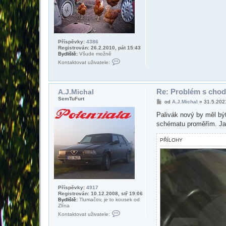
Příspěvky:
4386
Registrován: 26.2.2010, pát 15:43
Bydliště:
Všude možně
K
Kontaktovat uživatele:
o
n
t
a
k
Re: Problém s chod
A.J.Michal
t
SemTuFurt
P
od
A.J.Michal
»
31.5.202
o
ř
v
í
Palivák nový by měl být
a
s
t
schématu proměřím. Ja
p
u
ě
ž
v
i
PŘÍLOHY
e
v
k
a
t
e
l
e
z
d
Příspěvky:
4917
e
Registrován: 10.12.2008, stř 19:06
.
Bydliště:
Tlumačov, je to kousek od
Zlína
K
Kontaktovat uživatele:
o
n