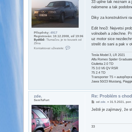
ě
33 uplne tak neznam a 
v
nalomene a tak podobn
e
k
Diky za konstruktivni r
Edit hno3: Nejvetsi pro
Příspěvky:
4917
volnobeh a zdechne. Pri
Registrován: 10.12.2008, stř 19:06
uz motor sice nezdechn
Bydliště:
Tlumačov, je to kousek od
Zlína
strelit do sani a pak v
K
Kontaktovat uživatele:
o
n
Tesla Model 3, LR 2021
t
Alfa Romeo Spider Graduat
a
Giulietta 2.0 TD
k
t
75 3.0 V6 QV RSR
o
75 2.4 TD
v
Transporter T5 + autopřepr
a
Jawa 50/23 Mustang, Piaggio 
t
u
ž
i
Re: Problém s chod
zde.
v
a
SemTuFurt
P
od
zde.
»
31.5.2021, pon
t
ř
e
í
Ještě je zajímavý, že s
l
s
e
p
A
ě
.
v
J
e
33
.
k
M