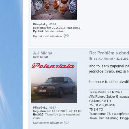
i
c
h
a
l
Příspěvky:
4386
Registrován: 26.2.2010, pát 15:43
Bydliště:
Všude možně
K
Kontaktovat uživatele:
o
n
t
a
k
Re: Problém s chod
A.J.Michal
t
SemTuFurt
P
od
A.J.Michal
»
31.5.202
o
ř
v
í
ano to jsem zapomel nap
a
s
t
jednotce trvalo, nez si 
p
u
ě
ž
v
i
to mne v tu dobu utvrd
e
v
k
a
t
Tesla Model 3, LR 2021
e
Alfa Romeo Spider Graduat
l
e
Giulietta 2.0 TD
z
75 3.0 V6 QV RSR
d
Příspěvky:
4917
75 2.4 TD
e
Registrován: 10.12.2008, stř 19:06
Transporter T5 + autopřepr
.
Bydliště:
Tlumačov, je to kousek od
Zlína
Jawa 50/23 Mustang, Piaggio 
K
Kontaktovat uživatele:
o
n