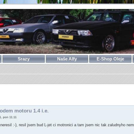
Srazy
Naše Alfy
E-Shop Oleje
ilé hledání
odem motoru 1.4 i.e.
1, pon 11:11
resil :-), resil jsem bud L-jet ci motronici a tam jsem nic tak zaludnyho neme