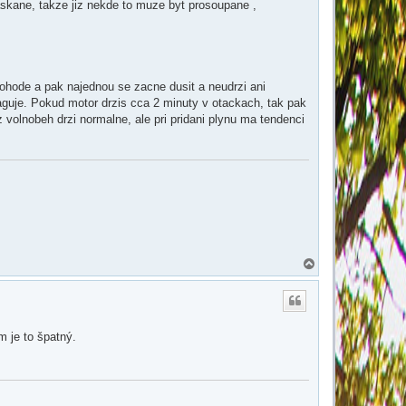
skane, takze jiz nekde to muze byt prosoupane ,
 pohode a pak najednou se zacne dusit a neudrzi ani
eaguje. Pokud motor drzis cca 2 minuty v otackach, tak pak
z volnobeh drzi normalne, ale pri pridani plynu ma tendenci
N
a
h
o
r
u
m je to špatný.