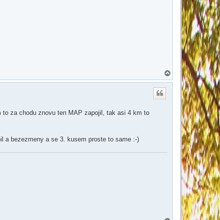
N
a
h
o
r
u
 to za chodu znovu ten MAP zapojil, tak asi 4 km to
nil a bezezmeny a se 3. kusem proste to same :-)