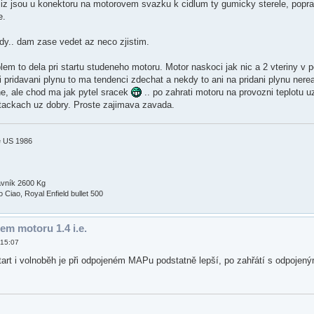
jiz jsou u konektoru na motorovem svazku k cidlum ty gumicky sterele, popra
e.
ady.. dam zase vedet az neco zjistim.
blem to dela pri startu studeneho motoru. Motor naskoci jak nic a 2 vteriny v
 pridavani plynu to ma tendenci zdechat a nekdy to ani na pridani plynu ner
e, ale chod ma jak pytel sracek
.. po zahrati motoru na provozni teplotu u
 otackach uz dobry. Proste zajimava zavada.
e US 1986
avník 2600 Kg
Ciao, Royal Enfield bullet 500
em motoru 1.4 i.e.
 15:07
tart i volnoběh je při odpojeném MAPu podstatně lepší, po zahřátí s odpojený