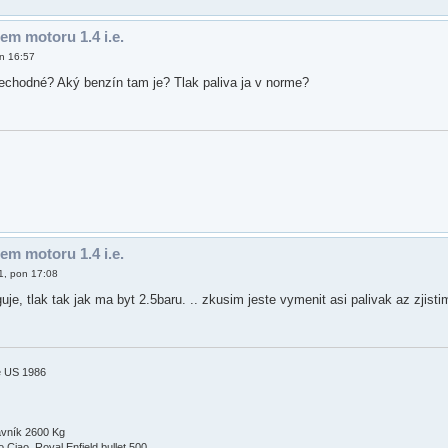
em motoru 1.4 i.e.
n 16:57
rechodné? Aký benzín tam je? Tlak paliva ja v norme?
em motoru 1.4 i.e.
1, pon 17:08
uje, tlak tak jak ma byt 2.5baru. .. zkusim jeste vymenit asi palivak az zjist
e US 1986
avník 2600 Kg
Ciao, Royal Enfield bullet 500