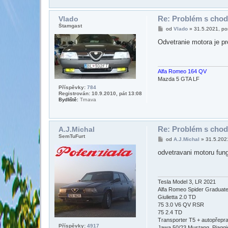
t
a
k
Re: Problém s chod
Vlado
t
Štamgast
P
od
Vlado
»
31.5.2021, po
o
ř
v
í
Odvetranie motora je p
a
s
t
p
u
ě
ž
v
i
e
Alfa Romeo 164 QV
v
k
a
Mazda 5 GTA LF
t
Příspěvky:
784
e
Registrován: 10.9.2010, pát 13:08
l
Bydliště:
Trnava
e
A
.
J
.
Re: Problém s chod
A.J.Michal
M
SemTuFurt
P
i
od
A.J.Michal
»
31.5.202
ř
c
í
h
odvetravani motoru fung
s
a
p
l
ě
v
e
Tesla Model 3, LR 2021
k
Alfa Romeo Spider Graduat
Giulietta 2.0 TD
75 3.0 V6 QV RSR
75 2.4 TD
Transporter T5 + autopřepr
Příspěvky:
4917
Jawa 50/23 Mustang, Piaggio 