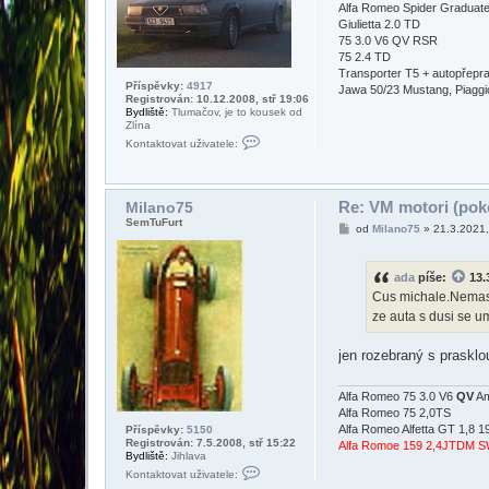
k
Alfa Romeo Spider Graduat
Giulietta 2.0 TD
75 3.0 V6 QV RSR
75 2.4 TD
Transporter T5 + autopřepr
Příspěvky:
4917
Jawa 50/23 Mustang, Piaggio 
Registrován: 10.12.2008, stř 19:06
Bydliště:
Tlumačov, je to kousek od
Zlína
K
Kontaktovat uživatele:
o
n
t
a
k
Re: VM motori (poke
Milano75
t
SemTuFurt
P
od
Milano75
»
21.3.2021
o
ř
v
í
a
s
t
ada
píše:
13.
p
u
ě
ž
Cus michale.Nemas 
v
i
ze auta s dusi se um
e
v
k
a
t
jen rozebraný s prask
e
l
e
Alfa Romeo 75 3.0 V6
QV
Am
A
Alfa Romeo 75 2,0TS
.
J
Alfa Romeo Alfetta GT 1,8 1
Příspěvky:
5150
.
Registrován: 7.5.2008, stř 15:22
Alfa Romoe 159 2,4JTDM 
M
Bydliště:
Jihlava
i
K
Kontaktovat uživatele:
c
o