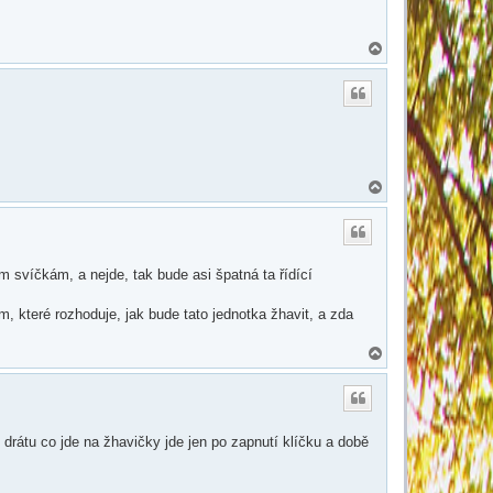
N
a
h
o
r
u
N
a
h
o
r
u
cím svíčkám, a nejde, tak bude asi špatná ta řídící
em, které rozhoduje, jak bude tato jednotka žhavit, a zda
N
a
h
o
r
u
 drátu co jde na žhavičky jde jen po zapnutí klíčku a době