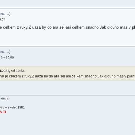
c....)
0:54
je celkem z ruky.Z uaza by do ara sel asi celkem snadno.Jak dlouho mas v p
c....)
 čtv 15:00
4.2021, stř 10:54
va je celkem z ruky.Z uaza by do ara sel asi celkem snadno.Jak dlouho mas v pla
erica
975 + skelet 1981
SW
TI