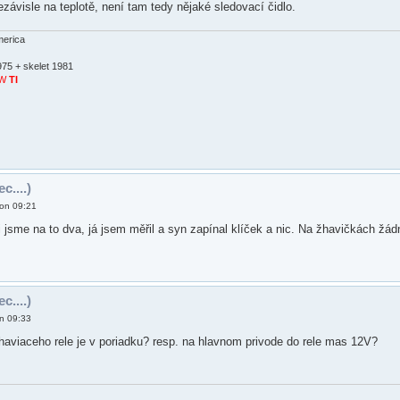
závisle na teplotě, není tam tedy nějaké sledovací čidlo.
erica
975 + skelet 1981
SW
TI
c....)
pon 09:21
li jsme na to dva, já jsem měřil a syn zapínal klíček a nic. Na žhavičkách žád
c....)
n 09:33
haviaceho rele je v poriadku? resp. na hlavnom privode do rele mas 12V?