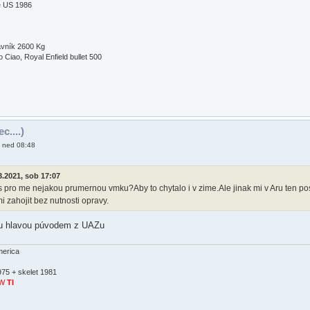
e US 1986
avník 2600 Kg
Ciao, Royal Enfield bullet 500
c....)
, ned 08:48
3.2021, sob 17:07
pro me nejakou prumernou vmku?Aby to chytalo i v zime.Ale jinak mi v Aru ten pos
i zahojit bez nutnosti opravy.
lou hlavou púvodem z UAZu
erica
975 + skelet 1981
SW
TI