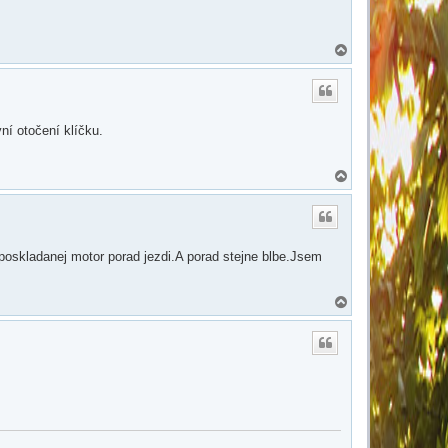
N
a
h
o
r
u
ní otočení klíčku.
N
a
h
o
r
u
oskladanej motor porad jezdi.A porad stejne blbe.Jsem
N
a
h
o
r
u