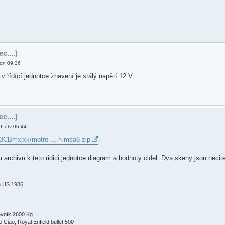
c....)
pon 09:36
 v řídící jednotce žhavení je stálý napětí 12 V.
c....)
, čtv 06:44
SE3CBmxjxk/motro ... h-msa6-zip
archivu k teto ridici jednotce diagram a hodnoty cidel. Dva skeny jsou necit
e US 1986
avník 2600 Kg
Ciao, Royal Enfield bullet 500