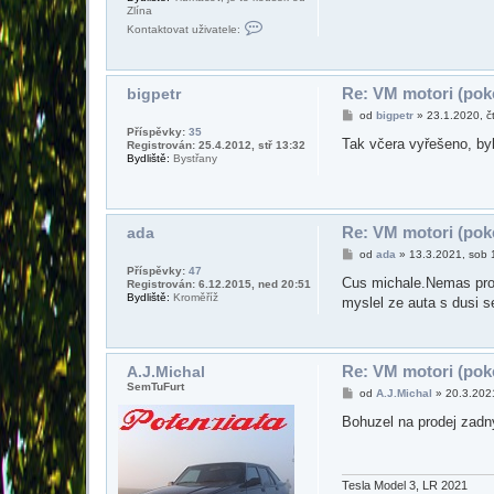
Zlína
K
Kontaktovat uživatele:
o
n
t
a
k
Re: VM motori (poke
bigpetr
t
P
od
bigpetr
»
23.1.2020, č
o
ř
v
Příspěvky:
35
í
Tak včera vyřešeno, byl
a
Registrován: 25.4.2012, stř 13:32
s
t
Bydliště:
Bystřany
p
u
ě
ž
v
i
e
v
k
a
Re: VM motori (poke
ada
t
e
P
od
ada
»
13.3.2021, sob 
l
ř
Příspěvky:
47
e
í
Cus michale.Nemas pro 
Registrován: 6.12.2015, ned 20:51
A
s
Bydliště:
Kroměříž
myslel ze auta s dusi s
.
p
J
ě
.
v
M
e
i
k
c
Re: VM motori (poke
A.J.Michal
h
SemTuFurt
P
od
A.J.Michal
»
20.3.202
a
ř
l
í
Bohuzel na prodej zad
s
p
ě
v
e
Tesla Model 3, LR 2021