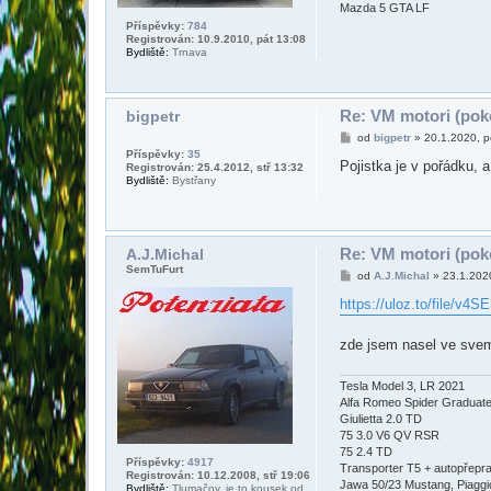
k
Mazda 5 GTA LF
7
5
Příspěvky:
784
Registrován: 10.9.2010, pát 13:08
Bydliště:
Trnava
Re: VM motori (poke
bigpetr
P
od
bigpetr
»
20.1.2020, 
ř
Příspěvky:
35
í
Pojistka je v pořádku, a
Registrován: 25.4.2012, stř 13:32
s
Bydliště:
Bystřany
p
ě
v
e
k
Re: VM motori (poke
A.J.Michal
SemTuFurt
P
od
A.J.Michal
»
23.1.2020
ř
í
https://uloz.to/file/v4
s
p
ě
zde jsem nasel ve svem 
v
e
k
Tesla Model 3, LR 2021
Alfa Romeo Spider Graduat
Giulietta 2.0 TD
75 3.0 V6 QV RSR
75 2.4 TD
Příspěvky:
4917
Transporter T5 + autopřepr
Registrován: 10.12.2008, stř 19:06
Jawa 50/23 Mustang, Piaggio 
Bydliště:
Tlumačov, je to kousek od