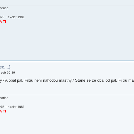
erica
975 + skelet 1981
SW
TI
c....)
 sob 06:36
nový? A obal pal. Filtru není náhodou mastný? Stane se že obal od pal. Filtru 
erica
975 + skelet 1981
SW
TI