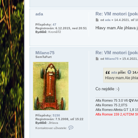
h
n
a
t
l
a
k
Re: VM motori (poke
ada
t
P
od
ada
»
14.4.2021, stř 1
o
ř
v
Příspěvky:
47
í
Hlavy mam.Ale jihlava 
a
Registrován: 6.12.2015, ned 20:51
s
t
Bydliště:
Kroměříž
p
u
ě
ž
v
i
e
v
k
a
Re: VM motori (poke
Milano75
t
SemTuFurt
e
P
od
Milano75
»
15.4.2021,
l
ř
e
í
M
s
i
ada
píše:
14.
p
l
ě
Hlavy mam.Ale jihla
a
v
n
e
o
k
Co nejdéle :-)
7
5
Alfa Romeo 75 3.0 V6
QV
Am
Alfa Romeo 75 2,0TS
Alfa Romeo Alfetta GT 1,8 1
Alfa Romoe 159 2,4JTDM 
Příspěvky:
5150
Registrován: 7.5.2008, stř 15:22
Bydliště:
Jihlava
K
Kontaktovat uživatele:
o
n
t