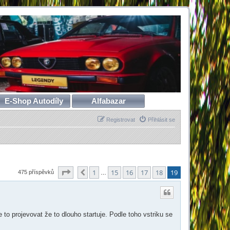
E-Shop Autodíly
Alfabazar
Registrovat
Přihlásit se
Stránka
19
z
19
1
15
16
17
18
19
Předchozí
475 příspěvků
…
to projevovat že to dlouho startuje. Podle toho vstriku se