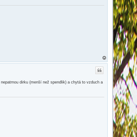
N
a
h
o
r
u
ma nepatrnou dirku (menší než spendlik) a chytá to vzduch a