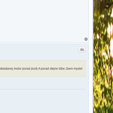
N
a
h
o
r
u
kladanej motor porad jezdi.A porad stejne blbe.Jsem myslel