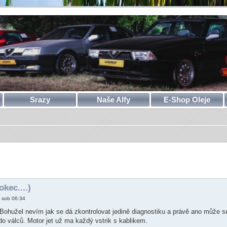
Srazy
Naše Alfy
E-Shop Oleje
)
ilé hledání
kec....)
 sob 06:34
 Bohužel nevím jak se dá zkontrolovat jedině diagnostiku a právě ano může se 
 do válců. Motor jet už ma každý vstrik s kablikem.