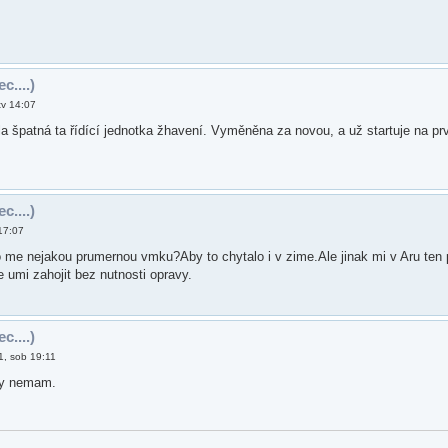
c....)
tv 14:07
a špatná ta řídící jednotka žhavení. Vyměněna za novou, a už startuje na prv
c....)
17:07
me nejakou prumernou vmku?Aby to chytalo i v zime.Ale jinak mi v Aru ten p
e umi zahojit bez nutnosti opravy.
c....)
1, sob 19:11
ny nemam.