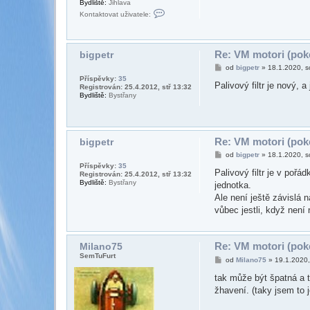
Bydliště:
Jihlava
o
K
Kontaktovat uživatele:
7
o
5
n
t
a
k
Re: VM motori (poke
bigpetr
t
P
od
bigpetr
»
18.1.2020, s
o
ř
v
Příspěvky:
35
í
Palivový filtr je nový, 
a
Registrován: 25.4.2012, stř 13:32
s
t
Bydliště:
Bystřany
p
u
ě
ž
v
i
e
v
k
a
Re: VM motori (poke
bigpetr
t
e
P
od
bigpetr
»
18.1.2020, s
l
ř
Příspěvky:
35
e
í
Palivový filtr je v pořá
Registrován: 25.4.2012, stř 13:32
M
s
Bydliště:
Bystřany
jednotka.
i
p
l
ě
Ale není ještě závislá n
a
v
vůbec jestli, když není 
n
e
o
k
7
5
Re: VM motori (poke
Milano75
SemTuFurt
P
od
Milano75
»
19.1.2020
ř
í
tak může být špatná a t
s
žhavení. (taky jsem to 
p
ě
v