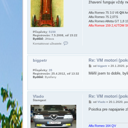
žhavení funguje vždy ne
e
k
Alfa Romeo 75 3.0 V6
QV
Am
Alfa Romeo 75 2,0TS
Alfa Romeo Alfetta GT 1,8 1
Alfa Romoe 159 2,4JTDM 
Příspěvky:
5150
Registrován: 7.5.2008, stř 15:22
Bydliště:
Jihlava
K
Kontaktovat uživatele:
o
n
t
a
k
Re: VM motori (poke
bigpetr
t
P
od
bigpetr
»
20.1.2020, 
o
ř
v
Příspěvky:
35
í
Měřil jsem to dobře, by
a
Registrován: 25.4.2012, stř 13:32
s
t
Bydliště:
Bystřany
p
u
ě
ž
v
i
e
v
k
a
Re: VM motori (poke
Vlado
t
Štamgast
e
P
od
Vlado
»
20.1.2020, po
l
ř
e
í
Poistka pre napajanie z
M
s
i
p
l
ě
a
v
n
e
Alfa Romeo 164 QV
o