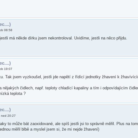
c....)
ob 08:58
a jestli má někde dírku jsem nekontroloval. Uvidíme, jestli na něco přijdu.
c....)
ob 19:07
dku. Tak jsem vyzkoušel, jestli jde napětí z řídící jednotky žhavení k žhavíví
a nějakých čidlech, např. teploty chladící kapaliny a tím i odpovídajícím čidl
nízká teplota ?
c....)
, ned 20:27
aky to může bát zaoxidované, ale spíš jestli jsi to správně měřil. Plus na tom
jednou měřil blbě a myslel jsem si, že mi nejde žhavení)