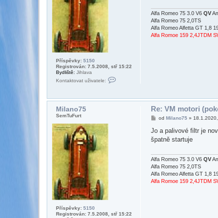
ě
v
e
Alfa Romeo 75 3.0 V6
QV
Am
k
Alfa Romeo 75 2,0TS
Alfa Romeo Alfetta GT 1,8 1
Alfa Romoe 159 2,4JTDM 
Příspěvky:
5150
Registrován: 7.5.2008, stř 15:22
Bydliště:
Jihlava
K
Kontaktovat uživatele:
o
n
t
a
k
Re: VM motori (poke
Milano75
t
SemTuFurt
P
od
Milano75
»
18.1.2020,
o
ř
v
í
Jo a palivové filtr je 
a
s
t
špatně startuje
p
u
ě
ž
v
i
e
Alfa Romeo 75 3.0 V6
QV
Am
v
k
a
Alfa Romeo 75 2,0TS
t
Alfa Romeo Alfetta GT 1,8 1
e
Alfa Romoe 159 2,4JTDM 
l
e
M
i
l
Příspěvky:
5150
a
Registrován: 7.5.2008, stř 15:22
n