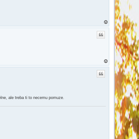
N
a
h
o
r
u
N
a
h
o
r
u
elne, ale treba ti to necemu pomuze.