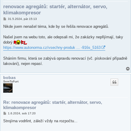
renovace agregátů: startér, alternátor, servo,
klimakompresor
P
31.5.2024, pát 15:13
ř
í
Nikde jsem nenašel téma, kde by se řešila renovace agregátů.
s
p
ě
Našel jsem na webu toto, ale odepsali mi, že zakázky nepřijímají, taky
v
dobrý
e
k
https://www.autonorma.cz/vsechny-produk ... -916s_5163
Sháním firmu, která se zabývá opravdu renovací (vč. pískování případně
lakování), nejen repasí.
bobas
SemTuFurt
Re: renovace agregátů: startér, alternátor, servo,
klimakompresor
P
1.6.2024, sob 17:20
ř
í
Strojírna vodrlint, záleží vždy na rozpočtu...
s
p
ě