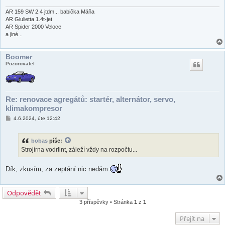
v
e
AR 159 SW 2.4 jtdm... babička Máňa
k
AR Giulietta 1.4t-jet
AR Spider 2000 Veloce
a jiné...
Boomer
Pozorovatel
Re: renovace agregátů: startér, alternátor, servo,
klimakompresor
P
4.6.2024, úte 12:42
ř
í
s
bobas
píše:
p
ě
Strojírna vodrlint, záleží vždy na rozpočtu...
v
e
k
Dík, zkusím, za zeptání nic nedám
Odpovědět
3 příspěvky • Stránka
1
z
1
Přejít na