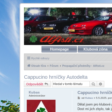
Homepage
Klubová zóna
Rychlé odkazy
Obsah fóra
Fórum
Propagační předměty - Alfisti.cz
Cappucino hrníčky Autodelta
Hledat
Pokroč
Odpovědět
Kubas
Cappucino hrníčk
Administrátor
P
od
Kubas
»
5.5.2025, po
ř
í
Dělal jsem pro klubové
s
Dost mi jich zbylo, tak 
p