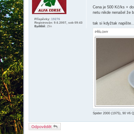
ě
v
Cena je 500 Kč/ks + dop
e
k
netu nikde nenašel že 
Příspěvky:
19276
Registrován: 9.6.2007, sob 09:43
tak si kdyžtak napište..
Bydliště:
Zlín
PŘÍLOHY
Spider 2000 (1975), 90 V6 QO
Odpovědět