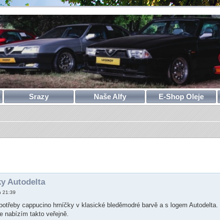
Srazy
Naše Alfy
E-Shop Oleje
ilé hledání
y Autodelta
n 21:39
 potřeby cappucino hrníčky v klasické bleděmodré barvě a s logem Autodelta.
je nabízím takto veřejně.