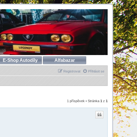
E-Shop Autodíly
Alfabazar
Registrovat
Přihlásit se
1 příspěvek • Stránka
1
z
1