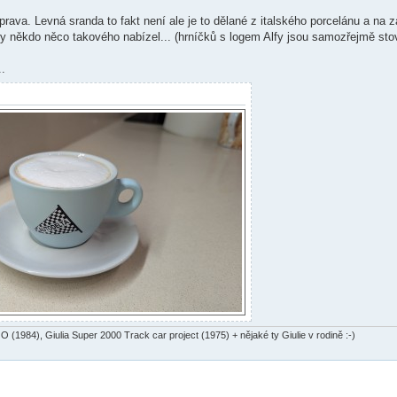
rava. Levná sranda to fakt není ale je to dělané z italského porcelánu a na z
by někdo něco takového nabízel... (hrníčků s logem Alfy jsou samozřejmě sto
..
 (1984), Giulia Super 2000 Track car project (1975) + nějaké ty Giulie v rodině :-)