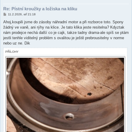
Re: Pístní kroužky a ložiska na kliku
P
11.2.2026, stř 21:18
ř
í
Ahoj,koupili jsme do zásoby náhradní motor a při rozborce toto. Spony
s
žádný ve vaně, ani rýhy na klice. Je tato klika jeste resitelna? Kdyztak
p
ě
nám prodejce nechá další co je cajk, takze tadny drama-ale spíš se ptám
v
jestli tenhle viditelný problém s ovalitou je ještě prebrousitelny v norme
e
k
nebo uz ne. Dik
PŘÍLOHY