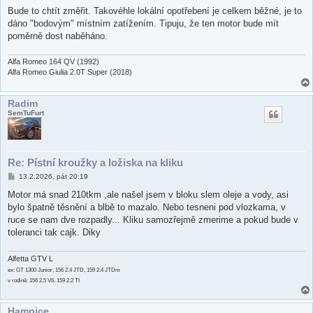
ř
í
Bude to chtít změřit. Takovéhle lokální opotřebení je celkem běžné, je to
s
dáno "bodovým" místním zatížením. Tipuju, že ten motor bude mít
p
ě
poměrně dost naběháno.
v
e
k
Alfa Romeo 164 QV (1992)
Alfa Romeo Giulia 2.0T Super (2018)
Radim
SemTuFurt
Re: Pístní kroužky a ložiska na kliku
P
13.2.2026, pát 20:19
ř
í
Motor má snad 210tkm ,ale našel jsem v bloku slem oleje a vody, asi
s
bylo špatně těsnění a blbě to mazalo. Nebo tesneni pod vlozkama, v
p
ě
ruce se nam dve rozpadly... Kliku samozřejmě zmerime a pokud bude v
v
toleranci tak cajk. Diky
e
k
Alfetta GTV L
ex: GT 1300 Junior, 156 2.4 JTD, 159 2.4 JTDm
v rodině: 156 2.5 V6, 159 2.2 TI
Hampice