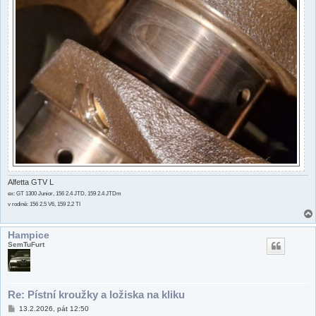
Alfetta GTV L
ex: GT 1300 Junior, 156 2.4 JTD, 159 2.4 JTDm
v rodině: 156 2.5 V6, 159 2.2 TI
Hampice
SemTuFurt
Re: Pístní kroužky a ložiska na kliku
P
13.2.2026, pát 12:50