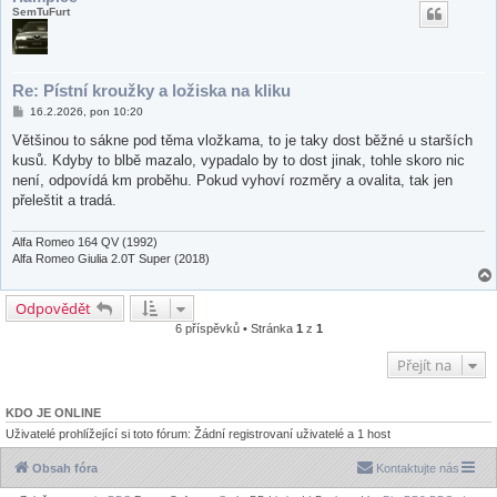
SemTuFurt
Re: Pístní kroužky a ložiska na kliku
P
16.2.2026, pon 10:20
ř
í
Většinou to sákne pod těma vložkama, to je taky dost běžné u starších
s
kusů. Kdyby to blbě mazalo, vypadalo by to dost jinak, tohle skoro nic
p
ě
není, odpovídá km proběhu. Pokud vyhoví rozměry a ovalita, tak jen
v
přeleštit a tradá.
e
k
Alfa Romeo 164 QV (1992)
Alfa Romeo Giulia 2.0T Super (2018)
Odpovědět
6 příspěvků • Stránka
1
z
1
Přejít na
KDO JE ONLINE
Uživatelé prohlížející si toto fórum: Žádní registrovaní uživatelé a 1 host
Obsah fóra
Kontaktujte nás