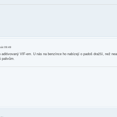
pát 09:49
 aditivovaný VIF-em. U nás na benzínce ho nabízejí o padoš dražší, než neadi
 palivům.