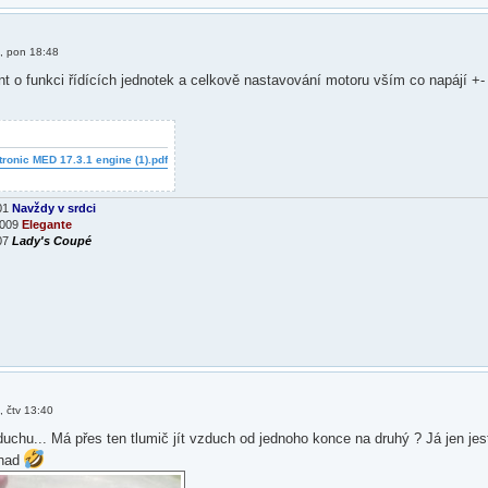
, pon 18:48
 o funkci řídících jednotek a celkově nastavování motoru vším co napájí +
onic MED 17.3.1 engine (1).pdf
01
Navždy v srdci
2009
Elegante
007
Lady's Coupé
, čtv 13:40
uchu... Má přes ten tlumič jít vzduch od jednoho konce na druhý ? Já jen jestl
snad