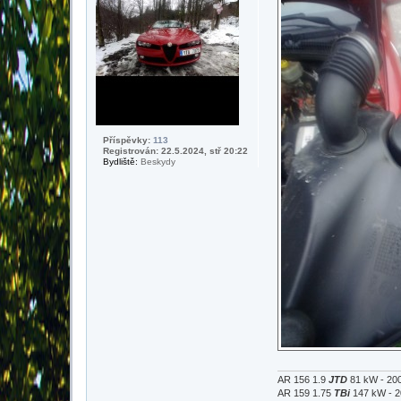
e
k
Příspěvky:
113
Registrován: 22.5.2024, stř 20:22
Bydliště:
Beskydy
AR 156 1.9
JTD
81 kW - 20
AR 159 1.75
TBi
147 kW - 