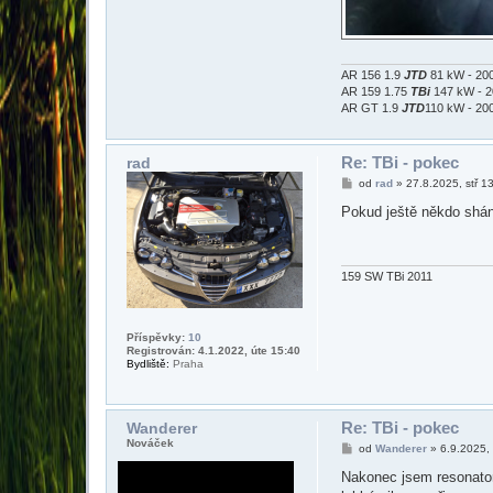
AR 156 1.9
JTD
81 kW - 20
AR 159 1.75
TBi
147 kW - 
AR GT 1.9
JTD
110 kW - 2
Re: TBi - pokec
rad
P
od
rad
»
27.8.2025, stř 1
ř
í
Pokud ještě někdo shání
s
p
ě
v
e
159 SW TBi 2011
k
Příspěvky:
10
Registrován: 4.1.2022, úte 15:40
Bydliště:
Praha
Re: TBi - pokec
Wanderer
Nováček
P
od
Wanderer
»
6.9.2025,
ř
í
Nakonec jsem resonator 
s