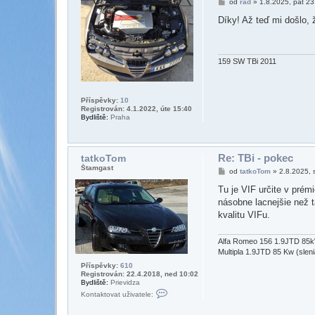
P
od
rad
»
1.8.2025, pát 23
ř
í
Díky! Až teď mi došlo, 
s
p
ě
v
e
159 SW TBi 2011
k
Příspěvky:
10
Registrován: 4.1.2022, úte 15:40
Bydliště:
Praha
Re: TBi - pokec
tatkoTom
Štamgast
P
od
tatkoTom
»
2.8.2025, 
ř
í
Tu je VIF určite v pré
s
násobne lacnejšie než 
p
ě
kvalitu VIFu.
v
e
k
Alfa Romeo 156 1.9JTD 8
Multipla 1.9JTD 85 Kw (slen
Příspěvky:
610
Registrován: 22.4.2018, ned 10:02
Bydliště:
Prievidza
K
Kontaktovat uživatele:
o
n