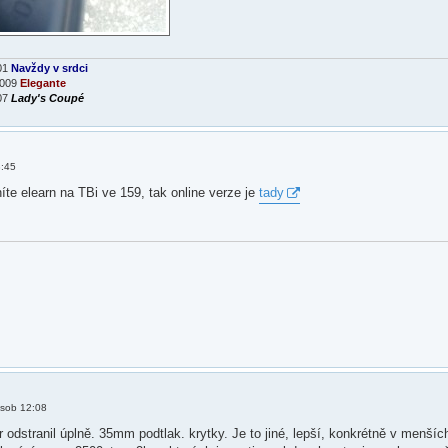
01
Navždy v srdci
2009
Elegante
007
Lady's Coupé
3:45
te elearn na TBi ve 159, tak online verze je
tady
 sob 12:08
odstranil úplně. 35mm podtlak. krytky. Je to jiné, lepší, konkrétně v menších 