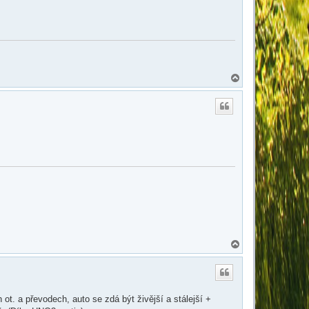
N
a
h
o
r
u
N
a
h
o
r
u
ot. a převodech, auto se zdá být živější a stálejší +