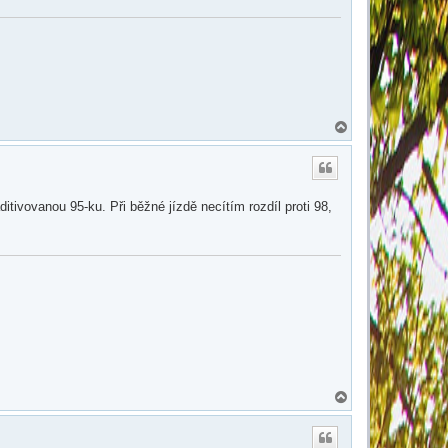
N
a
h
o
r
u
tivovanou 95-ku. Při běžné jízdě necítím rozdíl proti 98,
N
a
h
o