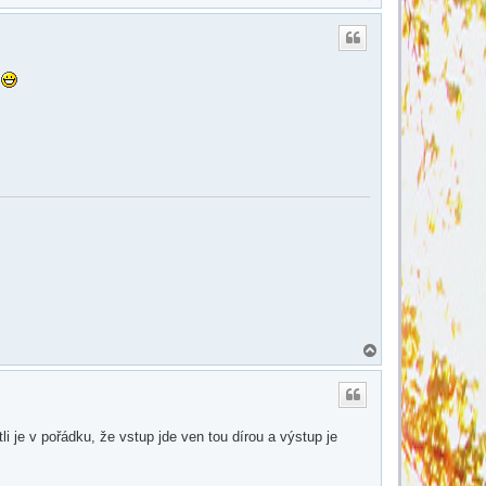
a
h
o
r
u
-
N
a
h
o
r
u
i je v pořádku, že vstup jde ven tou dírou a výstup je