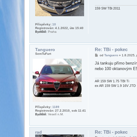
ě
v
e
159 SW TBi 2011
k
Příspěvky:
10
Registrován: 4.1.2022, úte 15:40
Bydliště:
Praha
Re: TBi - pokec
Tanguero
SemTuFurt
P
od
Tanguero
»
1.8.2025, 
ř
í
Já tankuju přímo benzín
s
nebo 100 oktanovým E5
p
ě
v
e
AR 159 SW 1.75 TBI Ti
k
ex AR 159 SW 1.9 16V JTD
Příspěvky:
1189
Registrován: 27.2.2010, sob 11:41
Bydliště:
Veselí n.M.
Re: TBi - pokec
rad