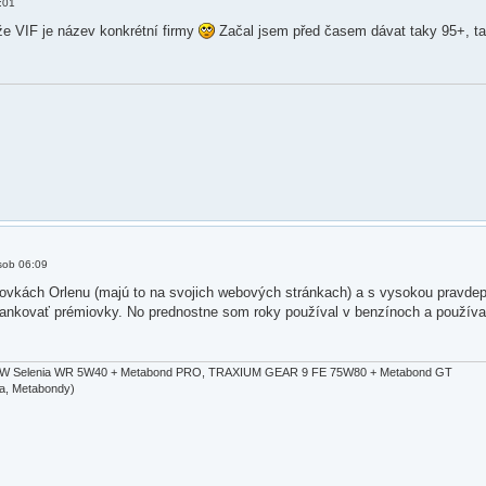
:01
že VIF je název konkrétní firmy
Začal jsem před časem dávat taky 95+, tak
sob 06:09
miovkách Orlenu (majú to na svojich webových stránkach) a s vysokou pravde
tankovať prémiovky. No prednostne som roky používal v benzínoch a použív
5kW Selenia WR 5W40 + Metabond PRO, TRAXIUM GEAR 9 FE 75W80 + Metabond GT
ia, Metabondy)