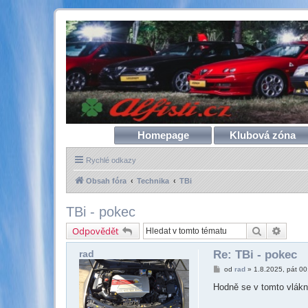
Homepage
Klubová zóna
Rychlé odkazy
Obsah fóra
Technika
TBi
TBi - pokec
Hledat
Pokroč
Odpovědět
rad
Re: TBi - pokec
P
od
rad
»
1.8.2025, pát 00
ř
í
Hodně se v tomto vlákn
s
p