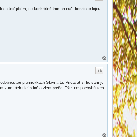
r
u
 se teď pídím, co konkrétně tam na naší benzince lejou.
N
a
h
o
r
u
podobnosťou prémiovkách Slovnaftu. Pridávať si ho sám je
am v naftách niečo iné a viem prečo. Tým nespochybňujem
N