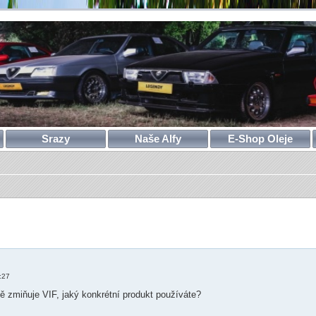
Srazy
Naše Alfy
E-Shop Oleje
ilé hledání
:27
ě zmiňuje VIF, jaký konkrétní produkt používáte?