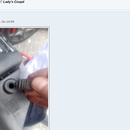
007
Lady's Coupé
, čtv 14:05