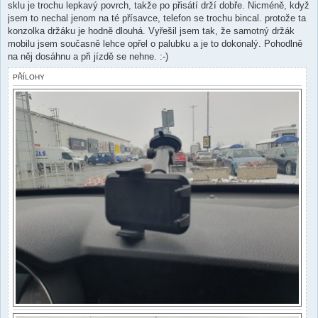
sklu je trochu lepkavý povrch, takže po přisátí drží dobře. Nicméně, když
p
ě
jsem to nechal jenom na té přísavce, telefon se trochu bincal. protože ta
v
konzolka držáku je hodně dlouhá. Vyřešil jsem tak, že samotný držák
e
k
mobilu jsem současně lehce opřel o palubku a je to dokonalý. Pohodlně
na něj dosáhnu a při jízdě se nehne. :-)
PŘÍLOHY