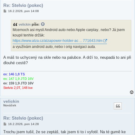
Re: Stelvio (pokec)
P
16.2.2026, pon 14:08
ř
í
s
velickin
píše:
p
ě
Mcernoch asi myslí Android auto nebo Apple carplay.. nebo? Já jsem
v
koupil tenhle držák:
e
k
https://www.alza.cz/alzapower-holder-ac ... 771643.htm
a využívám android auto, nebo i orig navigaci auta.
A máš to uchycený na skle nebo na palubce. A drží to, neupadá to ani při
dlouhé cestě?
ex: 146 1,8 TS
ex: 147 1,9 JTD 16V
ex: 159 1,9 JTD 16V
Stelvio 2,0T, 148 kw
velickin
Nováček
Re: Stelvio (pokec)
P
16.2.2026, pon 14:28
ř
í
Trochu jsem tušil, že se zeptáš, tak jsem ti to i vyfotil. Na té gumě ke
s