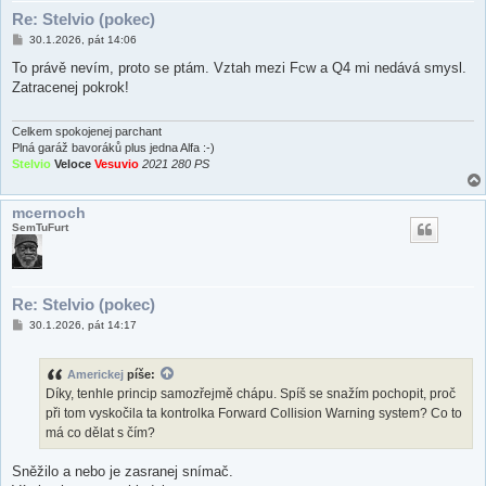
Re: Stelvio (pokec)
P
30.1.2026, pát 14:06
ř
í
To právě nevím, proto se ptám. Vztah mezi Fcw a Q4 mi nedává smysl.
s
Zatracenej pokrok!
p
ě
v
e
Celkem spokojenej parchant
k
Plná garáž bavoráků plus jedna Alfa :-)
Stelvio
Veloce
Vesuvio
2021 280 PS
mcernoch
SemTuFurt
Re: Stelvio (pokec)
P
30.1.2026, pát 14:17
ř
í
s
Americkej
píše:
p
ě
Díky, tenhle princip samozřejmě chápu. Spíš se snažím pochopit, proč
v
při tom vyskočila ta kontrolka Forward Collision Warning system? Co to
e
k
má co dělat s čím?
Sněžilo a nebo je zasranej snímač.