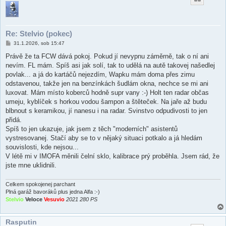
Re: Stelvio (pokec)
P
31.1.2026, sob 15:47
ř
í
Právě že ta FCW dává pokoj. Pokud jí nevypnu záměrně, tak o ní ani
s
nevím. FL mám. Spíš asi jak solí, tak to udělá na autě takovej našedlej
p
ě
povlak... a já do kartáčů nejezdím, Wapku mám doma přes zimu
v
odstavenou, takže jen na benzínkách šudlám okna, nechce se mi ani
e
k
luxovat. Mám místo koberců hodně supr vany :-) Holt ten radar občas
umeju, kyblíček s horkou vodou šampon a štěteček. Na jaře až budu
blbnout s keramikou, jí nanesu i na radar. Svinstvo odpudivosti to jen
přidá.
Spíš to jen ukazuje, jak jsem z těch "moderních" asistentů
vystresovanej. Stačí aby se to v nějaký situaci potkalo a já hledám
souvislosti, kde nejsou...
V létě mi v IMOFA měnili čelní sklo, kalibrace prý proběhla. Jsem rád, že
jste mne uklidnili.
Celkem spokojenej parchant
Plná garáž bavoráků plus jedna Alfa :-)
Stelvio
Veloce
Vesuvio
2021 280 PS
Rasputin