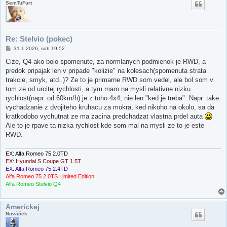
SemTuFurt
Re: Stelvio (pokec)
P
31.1.2026, sob 19:52
ř
í
Cize, Q4 ako bolo spomenute, za normlanych podmienok je RWD, a
s
predok pripajak len v pripade "kolizie" na kolesach(spomenuta strata
p
ě
trakcie, smyk, atd..)? Ze to je primarne RWD som vedel, ale bol som v
v
tom ze od urcitej rychlosti, a tym mam na mysli relativne nizku
e
k
rychlost(napr. od 60km/h) je z toho 4x4, nie len "ked je treba". Napr. take
vychadzanie z dvojiteho kruhacu za mokra, ked nikoho na okolo, sa da
kratkodobo vychutnat ze ma zacina predchadzat vlastna prdel auta
Ale to je rpave ta nizka rychlost kde som mal na mysli ze to je este
RWD.
EX: Alfa Romeo 75 2.0TD
EX: Hyundai S Coupe GT 1.5T
EX: Alfa Romeo 75 2.4TD
Alfa Romeo 75 2.0TS Limited Edition
Alfa Romeo Stelvio Q4
Americkej
Nováček