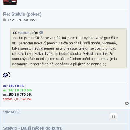
Re: Stelvio (pokec)
P
16.2.2026, pon 16:29
ř
í
s
velickin
píše:
p
ě
Trochu jsem tušil, že se zeptáš, tak jsem ti to i vyfotil. Na té gumě ke
v
sklu je trochu lepkavý povrch, takže po přisátí drží dobře. Nicméně,
e
k
když jsem to nechal jenom na té přísavce, telefon se trochu bincal.
protože ta konzolka držáku je hodně dlouhá. Vyřešil jsem tak, že
samotný držák mobilu jsem současně lehce opřel o palubku a je to
dokonalý. Pohodlně na něj dosáhnu a při jízdě se nehne. :-)
ex: 146 1,8 TS
ex: 147 1,9 JTD 16V
ex: 159 1,9 JTD 16V
Stelvio 2,0T, 148 kw
Vilda007
Stelvio - Další háček do kufru