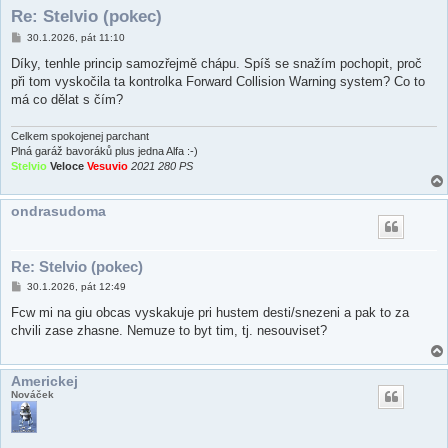
Re: Stelvio (pokec)
P
30.1.2026, pát 11:10
ř
í
Díky, tenhle princip samozřejmě chápu. Spíš se snažím pochopit, proč
s
při tom vyskočila ta kontrolka Forward Collision Warning system? Co to
p
ě
má co dělat s čím?
v
e
k
Celkem spokojenej parchant
Plná garáž bavoráků plus jedna Alfa :-)
Stelvio
Veloce
Vesuvio
2021 280 PS
ondrasudoma
Re: Stelvio (pokec)
P
30.1.2026, pát 12:49
ř
í
Fcw mi na giu obcas vyskakuje pri hustem desti/snezeni a pak to za
s
chvili zase zhasne. Nemuze to byt tim, tj. nesouviset?
p
ě
v
e
Americkej
k
Nováček