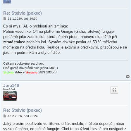
Re: Stelvio (pokec)
P
31.1.2026, sob 20:59
ř
í
Co si myslí AI, o rychlosti ani zmínka:
s
Pohon všech kol Q4 na platformě Giorgio (Giulia, Stelvio) funguje
p
ě
primárně jako zadokolka, která připíná přední nápravu okamžitě
při
v
ztrátě trakce
zadních kol. Systém dokáže poslat až 50 % točivého
e
k
momentu na přední kola. Reakce je aktivní a prediktivní, přizpůsobuje se
jízdním podmínkám a stylu řidiče.
Celkem spokojenej parchant
Plná garáž bavoráků plus jedna Alfa :-)
Stelvio
Veloce
Vesuvio
2021 280 PS
Jura146
Nováček
Re: Stelvio (pokec)
P
15.2.2026, ned 22:24
ř
í
Jaký prosím používáte ve Stelviu držák mobilu, můžete doporučit něco
s
vyzkoušeného, co reálně funguje. Chci to používat hlavně pro navigaci z
p