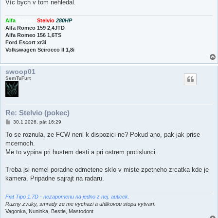
Víc bych v tom nehledal.
Alfa
Romeo
Stelvio
280HP
Alfa Romeo 159 2,4JTD
Alfa Romeo 156 1,6TS
Ford Escort xr3i
Volkswagen Scirocco II 1,8i
swoop01
SemTuFurt
Re: Stelvio (pokec)
P
30.1.2026, pát 16:29
ř
í
To se roznula, ze FCW neni k dispozici ne? Pokud ano, pak jak prise
s
mcernoch.
p
ě
Me to vypina pri hustem desti a pri ostrem protislunci.
v
e
k
Treba jsi nemel poradne odmetene sklo v miste zpetneho zrcatka kde je
kamera. Pripadne sajrajt na radaru.
Fiat Tipo 1.7D - nezapomenu na jedno z nej. auticek.
Ruzny zvuky, smrady ze me vychazi a uhlikovou stopu vytvari.
Vagonka, Nuninka, Bestie, Mastodont