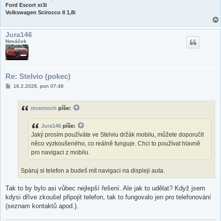
Ford Escort xr3i
Volkswagen Scirocco II 1,8i
Jura146
Nováček
Re: Stelvio (pokec)
P
16.2.2026, pon 07:48
ř
í
s
mcernoch
píše:
p
ě
v
Jura146
píše:
e
k
Jaký prosím používáte ve Stelviu držák mobilu, můžete doporučit
něco vyzkoušeného, co reálně funguje. Chci to používat hlavně
pro navigaci z mobilu.
Spáruj si telefon a budeš mít navigaci na displeji auta.
Tak to by bylo asi vůbec nejlepší řešení. Ale jak to udělat? Když jsem
kdysi dříve zkoušel připojit telefon, tak to fungovalo jen pro telefonování
(seznam kontaktů apod.).