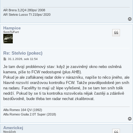
ě
v
e
AR Brera 3,2Q4 280ps/ 2008
k
AR Stelvio Lusso TI 210ps/ 2020
Hampice
SemTuFurt
Re: Stelvio (pokec)
P
31.1.2026, sob 11:54
ř
í
Je tam dvojí problémový stav: když je zasviněný okno nebo oslněná
s
kamera, píše to FCW nedostupné (plus AHB).
p
ě
Pokud je ale zaflákanej radar dole v nárazníku, napíše to něco jiného, ale
v
hlavně rozsvítí oranžovou kontrolku FCW. Takže pravděpodobně jen sníh
e
k
na radaru. Facelifty to mají už lépe vyřešené, že se tam ten sníh tolik
nedrží. Pokud by se ti ta kontrolka rozsvěcela nějak častěji a zdánlivě
bezdůvodně, bude třeba ten radar nechat zkalibrovat.
Alfa Romeo 164 QV (1992)
Alfa Romeo Giulia 2.0T Super (2018)
Americkej
Nováček