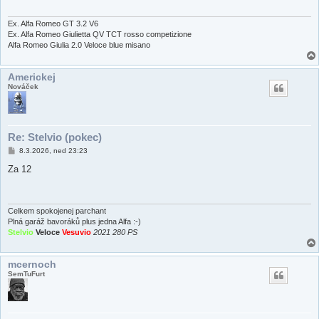
ě
v
e
Ex. Alfa Romeo GT 3.2 V6
k
Ex. Alfa Romeo Giulietta QV TCT rosso competizione
Alfa Romeo Giulia 2.0 Veloce blue misano
Americkej
Nováček
Re: Stelvio (pokec)
P
8.3.2026, ned 23:23
ř
í
Za 12
s
p
ě
v
e
Celkem spokojenej parchant
k
Plná garáž bavoráků plus jedna Alfa :-)
Stelvio
Veloce
Vesuvio
2021 280 PS
mcernoch
SemTuFurt