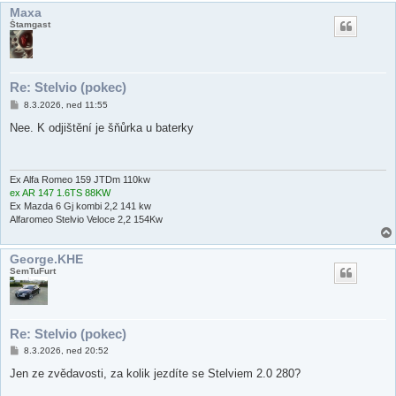
Maxa
Štamgast
Re: Stelvio (pokec)
P
8.3.2026, ned 11:55
ř
í
Nee. K odjištění je šňůrka u baterky
s
p
ě
v
e
Ex Alfa Romeo 159 JTDm 110kw
k
ex AR 147 1.6TS 88KW
Ex Mazda 6 Gj kombi 2,2 141 kw
Alfaromeo Stelvio Veloce 2,2 154Kw
George.KHE
SemTuFurt
Re: Stelvio (pokec)
P
8.3.2026, ned 20:52
ř
í
Jen ze zvědavosti, za kolik jezdíte se Stelviem 2.0 280?
s
p