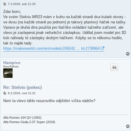
P
7.3.2026, sob 21:25
ř
í
Zdar borci,
s
Ve svém Stelviu MR23 mám v kufru na každé straně dva kulaté otvory -
p
ě
ve dvou (na každé straně po jednom) je takový plastový háček na tašky.
v
Vpravo je druhá díra použitá pro tlačítko ovládání tažného zařízení, ale
e
k
vlevo je zaslepená jinak nefunkční záslepkou. Udělal jsem model pro 3D
tisk náhrady té záslepky druhým háčkem. Kdyby se to někomu hodilo,
tak to najde tady:
https://makerworld.com/en/models/249242 ... Id-2738964
Hampice
SemTuFurt
Re: Stelvio (pokec)
P
8.3.2026, ned 11:31
ř
í
Není ta vlevo táhlo nouzového odjištění víčka nádrže?
s
p
ě
v
e
Alfa Romeo 164 QV (1992)
k
Alfa Romeo Giulia 2.0T Super (2018)