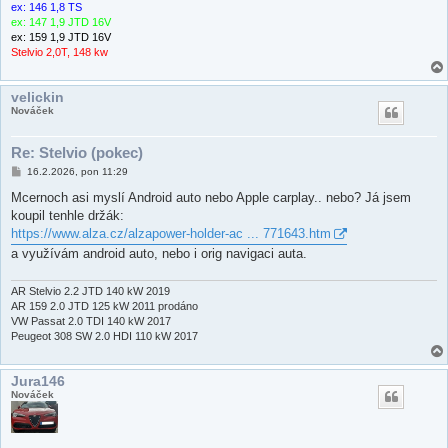
ex: 146 1,8 TS
ex: 147 1,9 JTD 16V
ex: 159 1,9 JTD 16V
Stelvio 2,0T, 148 kw
velickin
Nováček
Re: Stelvio (pokec)
P
16.2.2026, pon 11:29
ř
í
Mcernoch asi myslí Android auto nebo Apple carplay.. nebo? Já jsem
s
koupil tenhle držák:
p
ě
https://www.alza.cz/alzapower-holder-ac ... 771643.htm
v
a využívám android auto, nebo i orig navigaci auta.
e
k
AR Stelvio 2.2 JTD 140 kW 2019
AR 159 2.0 JTD 125 kW 2011 prodáno
VW Passat 2.0 TDI 140 kW 2017
Peugeot 308 SW 2.0 HDI 110 kW 2017
Jura146
Nováček