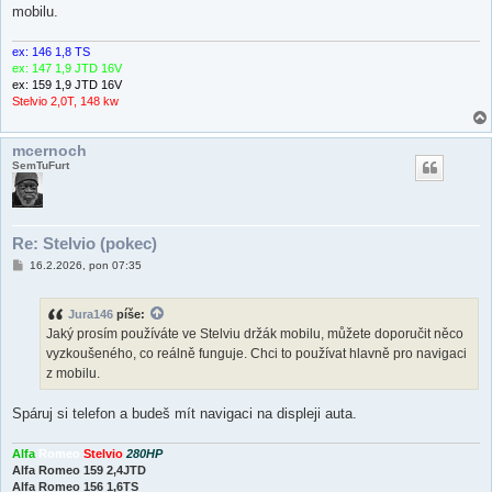
ě
mobilu.
v
e
k
ex: 146 1,8 TS
ex: 147 1,9 JTD 16V
ex: 159 1,9 JTD 16V
Stelvio 2,0T, 148 kw
mcernoch
SemTuFurt
Re: Stelvio (pokec)
P
16.2.2026, pon 07:35
ř
í
s
Jura146
píše:
p
ě
Jaký prosím používáte ve Stelviu držák mobilu, můžete doporučit něco
v
vyzkoušeného, co reálně funguje. Chci to používat hlavně pro navigaci
e
k
z mobilu.
Spáruj si telefon a budeš mít navigaci na displeji auta.
Alfa
Romeo
Stelvio
280HP
Alfa Romeo 159 2,4JTD
Alfa Romeo 156 1,6TS