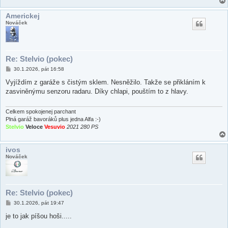
Americkej
Nováček
Re: Stelvio (pokec)
P
30.1.2026, pát 16:58
ř
í
Vyjíždím z garáže s čistým sklem. Nesněžilo. Takže se přikláním k
s
zasviněnýmu senzoru radaru. Díky chlapi, pouštím to z hlavy.
p
ě
v
e
Celkem spokojenej parchant
k
Plná garáž bavoráků plus jedna Alfa :-)
Stelvio
Veloce
Vesuvio
2021 280 PS
ivos
Nováček
Re: Stelvio (pokec)
P
30.1.2026, pát 19:47
ř
í
je to jak píšou hoši.....
s
p