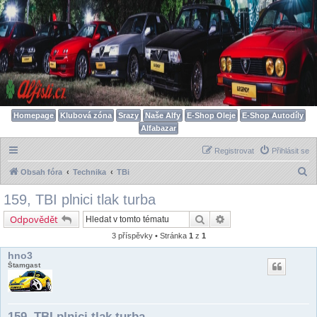
Homepage
Klubová zóna
Srazy
Naše Alfy
E-Shop Oleje
E-Shop Autodíly
Alfabazar
Registrovat
Přihlásit se
H
Obsah fóra
Technika
TBi
l
159, TBI plnici tlak turba
e
Hledat
Pokročilé hledání
Odpovědět
d
3 příspěvky • Stránka
1
z
1
a
hno3
t
Štamgast
159, TBI plnici tlak turba