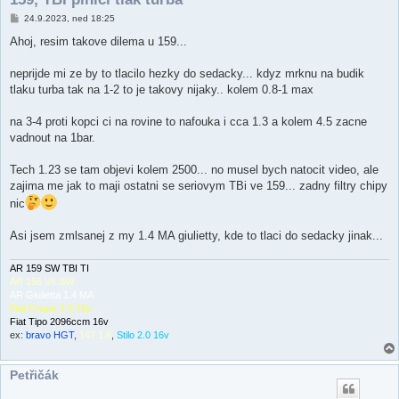
P
24.9.2023, ned 18:25
ř
í
Ahoj, resim takove dilema u 159...
s
p
ě
neprijde mi ze by to tlacilo hezky do sedacky... kdyz mrknu na budik
v
tlaku turba tak na 1-2 to je takovy nijaky.. kolem 0.8-1 max
e
k
na 3-4 proti kopci ci na rovine to nafouka i cca 1.3 a kolem 4.5 zacne
vadnout na 1bar.
Tech 1.23 se tam objevi kolem 2500... no musel bych natocit video, ale
zajima me jak to maji ostatni se seriovym TBi ve 159... zadny filtry chipy
nic
Asi jsem zmlsanej z my 1.4 MA giulietty, kde to tlaci do sedacky jinak...
AR 159 SW TBI TI
AR 156 V6 SW
AR Giulietta 1.4 MA
Fiat Coupe 2.0 16v
Fiat Tipo 2096ccm 16v
ex:
bravo HGT
,
147 1.6
,
Stilo 2.0 16v
Petřičák