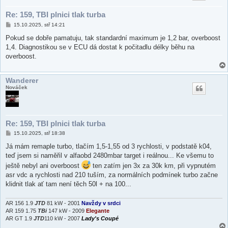
Re: 159, TBI plnici tlak turba
P
15.10.2025, stř 14:21
ř
í
Pokud se dobře pamatuju, tak standardní maximum je 1,2 bar, overboost
s
1,4. Diagnostikou se v ECU dá dostat k počitadlu délky běhu na
p
ě
overboost.
v
e
k
Wanderer
Nováček
Re: 159, TBI plnici tlak turba
P
15.10.2025, stř 18:38
ř
í
Já mám remaple turbo, tlačím 1,5-1,55 od 3 rychlosti, v podstatě k04,
s
teď jsem si naměřil v alfaobd 2480mbar target i reálnou... Ke všemu to
p
ě
ještě nebyl ani overboost
ten zatím jen 3x za 30k km, při vypnutém
v
asr vdc a rychlosti nad 210 tuším, za normálních podmínek turbo začne
e
k
klidnit tlak ať tam není těch 50l + na 100...
AR 156 1.9
JTD
81 kW - 2001
Navždy v srdci
AR 159 1.75
TBi
147 kW - 2009
Elegante
AR GT 1.9
JTD
110 kW - 2007
Lady's Coupé