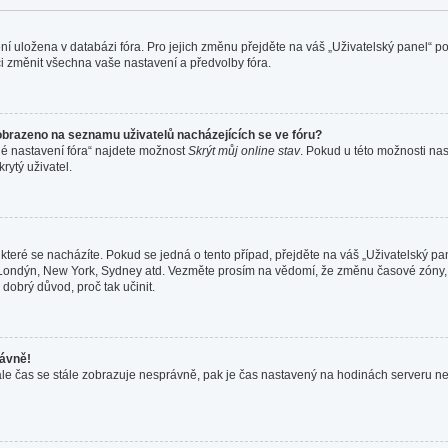
ení uložena v databázi fóra. Pro jejich změnu přejděte na váš „Uživatelský panel“ 
i změnit všechna vaše nastavení a předvolby fóra.
obrazeno na seznamu uživatelů nacházejících se ve fóru?
né nastavení fóra“ najdete možnost
Skrýt můj online stav
. Pokud u této možnosti nas
rytý uživatel.
které se nacházíte. Pokud se jedná o tento případ, přejděte na váš „Uživatelský pa
a, Londýn, New York, Sydney atd. Vezměte prosím na vědomí, že změnu časové zóny,
 dobrý důvod, proč tak učinit.
rávně!
ně, ale čas se stále zobrazuje nesprávně, pak je čas nastavený na hodinách serveru 