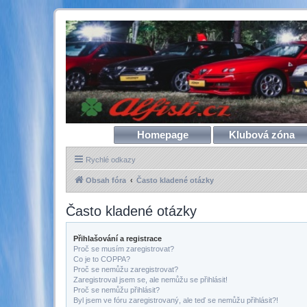
Homepage
Klubová zóna
Rychlé odkazy
Obsah fóra
Často kladené otázky
Často kladené otázky
Přihlašování a registrace
Proč se musím zaregistrovat?
Co je to COPPA?
Proč se nemůžu zaregistrovat?
Zaregistroval jsem se, ale nemůžu se přihlásit!
Proč se nemůžu přihlásit?
Byl jsem ve fóru zaregistrovaný, ale teď se nemůžu přihlásit?!