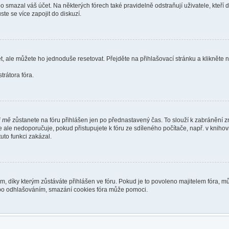
smazal váš účet. Na některých fórech také pravidelně odstraňují uživatele, kteří 
te se více zapojit do diskuzí.
t, ale můžete ho jednoduše resetovat. Přejděte na přihlašovací stránku a klikněte
rátora fóra.
i mě
zůstanete na fóru přihlášen jen po přednastavený čas. To slouží k zabránění zn
se ale nedoporučuje, pokud přistupujete k fóru ze sdíleného počítače, např. v kniho
tuto funkci zakázal.
díky kterým zůstáváte přihlášen ve fóru. Pokud je to povoleno majitelem fóra, můž
nebo odhlašováním, smazání cookies fóra může pomoci.