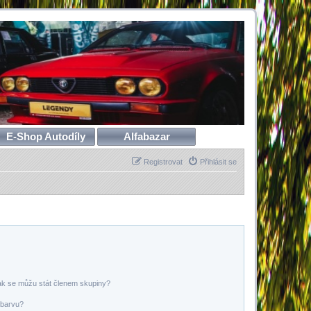
E-Shop Autodíly
Alfabazar
Registrovat
Přihlásit se
ak se můžu stát členem skupiny?
 barvu?