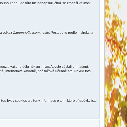
dlouhou dobu do fóra nic nenapsali, čímž se zmenší velikost
 na odkaz
Zapomněl/a jsem heslo
. Postupujte podle instrukcí a
eužití vašeho účtu někým jiným. Abyste zůstali přihlášeni,
vně, internetové kavárně, počítačové učebně atd. Pokud toto
ou být v cookies uloženy informace o tom, které příspěvky jste