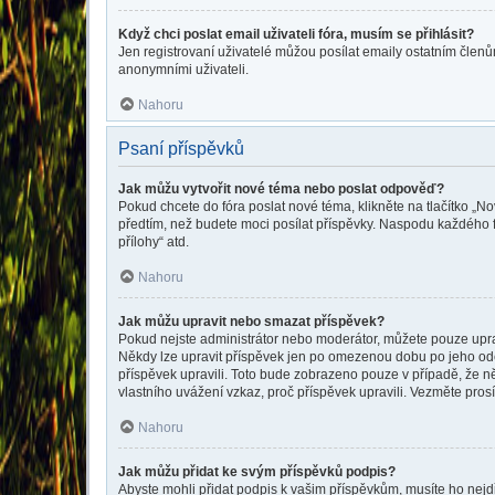
Když chci poslat email uživateli fóra, musím se přihlásit?
Jen registrovaní uživatelé můžou posílat emaily ostatním členům
anonymními uživateli.
Nahoru
Psaní příspěvků
Jak můžu vytvořit nové téma nebo poslat odpověď?
Pokud chcete do fóra poslat nové téma, klikněte na tlačítko „No
předtím, než budete moci posílat příspěvky. Naspodu každého f
přílohy“ atd.
Nahoru
Jak můžu upravit nebo smazat příspěvek?
Pokud nejste administrátor nebo moderátor, můžete pouze upravo
Někdy lze upravit příspěvek jen po omezenou dobu po jeho odesl
příspěvek upravili. Toto bude zobrazeno pouze v případě, že n
vlastního uvážení vzkaz, proč příspěvek upravili. Vezměte pr
Nahoru
Jak můžu přidat ke svým příspěvků podpis?
Abyste mohli přidat podpis k vašim příspěvkům, musíte ho nejdří