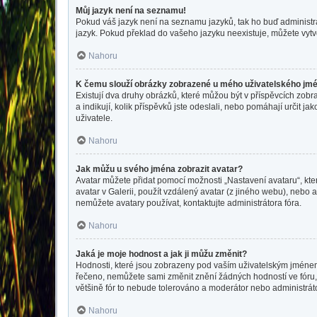
Můj jazyk není na seznamu!
Pokud váš jazyk není na seznamu jazyků, tak ho buď administrát
jazyk. Pokud překlad do vašeho jazyku neexistuje, můžete vytv
Nahoru
K čemu slouží obrázky zobrazené u mého uživatelského jm
Existují dva druhy obrázků, které můžou být v příspěvcích zobr
a indikují, kolik příspěvků jste odeslali, nebo pomáhají určit 
uživatele.
Nahoru
Jak můžu u svého jména zobrazit avatar?
Avatar můžete přidat pomocí možnosti „Nastavení avataru“, kter
avatar v Galerii, použít vzdálený avatar (z jiného webu), nebo a
nemůžete avatary používat, kontaktujte administrátora fóra.
Nahoru
Jaká je moje hodnost a jak ji můžu změnit?
Hodnosti, které jsou zobrazeny pod vaším uživatelským jménem, i
řečeno, nemůžete sami změnit znění žádných hodností ve fóru, 
většině fór to nebude tolerováno a moderátor nebo administrát
Nahoru