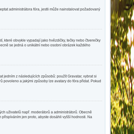
eptat administrátora fóra, jestli může nainstalovat požadovaný
í, které obvykle vypadají jako hvězdičky, tečky nebo čtverečky
 a obecně se jedná o unikátní nebo osobní obrázek každého
t jedním z následujících způsobů: použít Gravatar, vybrat si
tarů povoleno a jakými způsoby lze avatary do fóra přidat. Pokud
čitých uživatelů např. moderátorů a administrátorů. Obecně
přispíváním jen proto, abyste dosáhli vyšší hodnosti. Na