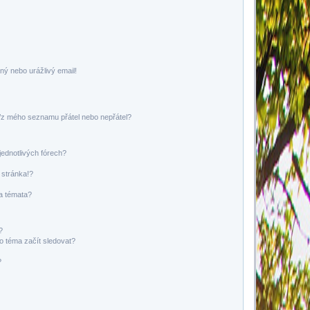
ný nebo urážlivý email!
o/z mého seznamu přátel nebo nepřátel?
jednotlivých fórech?
 stránka!?
 a témata?
?
o téma začít sledovat?
?