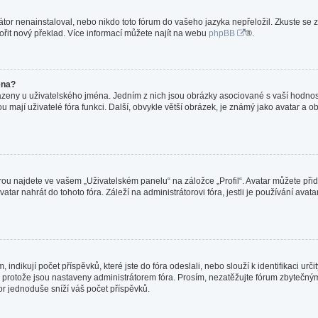
or nenainstaloval, nebo nikdo toto fórum do vašeho jazyka nepřeložil. Zkuste se z
ořit nový překlad. Více informací můžete najít na webu
phpBB
®.
éna?
azeny u uživatelského jména. Jedním z nich jsou obrázky asociované s vaší hodnost
jakou mají uživatelé fóra funkci. Další, obvykle větší obrázek, je známý jako avatar
ou najdete ve vašem „Uživatelském panelu“ na záložce „Profil“. Avatar můžete přida
vatar nahrát do tohoto fóra. Záleží na administrátorovi fóra, jestli je používání ava
ndikují počet příspěvků, které jste do fóra odeslali, nebo slouží k identifikaci ur
protože jsou nastaveny administrátorem fóra. Prosím, nezatěžujte fórum zbytečným 
or jednoduše sníží váš počet příspěvků.