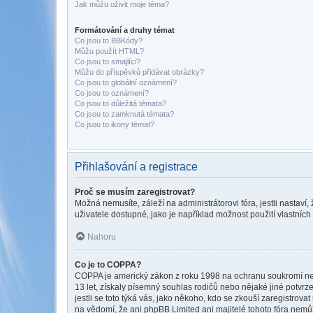
Jak můžu oživit moje téma?
Formátování a druhy témat
Co jsou to BBKódy?
Můžu použít HTML?
Co jsou to smajlíci?
Můžu do příspěvků přidávat obrázky?
Co jsou to globální oznámení?
Co jsou to oznámení?
Co jsou to důležitá témata?
Co jsou to zamknutá témata?
Co jsou to ikony témat?
Přihlašování a registrace
Proč se musím zaregistrovat?
Možná nemusíte, záleží na administrátorovi fóra, jestli nastaví,
uživatele dostupné, jako je například možnost použití vlastních
Nahoru
Co je to COPPA?
COPPA je americký zákon z roku 1998 na ochranu soukromí nezl
13 let, získaly písemný souhlas rodičů nebo nějaké jiné potvrze
jestli se toto týká vás, jako někoho, kdo se zkouší zaregistro
na vědomí, že ani phpBB Limited ani majitelé tohoto fóra nem