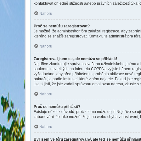
kontaktovat ohledně stížnosti a/nebo právních záležitostí týkajíc
Nahoru
Proč se nemůžu zaregistrovat?
Je možné, že administrátor fóra zakázal registrace, aby zabrán
kterého se snažíš zaregistrovat. Kontaktujte administrátora fó
Nahoru
Zaregistroval jsem se, ale nemůžu se přihlásit!
Nejdříve zkontrolujte správnost vašeho uživatelského jména a 
soukromí nezletilých na internetu COPPA a vy jste během registr
vyžadováno, aby před přihlášením proběhla aktivace nově regis
pokračujte podle instrukcí, které v něm najdete. Pokud jste re
jste si jistí, že jste zadali správnou emailovou adresu, zkuste 
Nahoru
Proč se nemůžu přihlásit?
Existuje několik důvodů, proč k tomu může dojít. Nejdříve se uji
zabanováni. Je také možné, že je na webu chyba v nastavení, 
Nahoru
Byl jsem ve fóru zaregistrovaný, ale teď se nemůžu přihlási