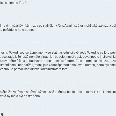
ích se tohoto fóra?“.
il novým návštěvníkům, aby se stali členy fóra. Administrátor mohl také zakázat v
ra a požádejte ho o pomoc.
hesla. Pokud jsou správné, mohly se stát následující dvě věci. Pokud je ve fóru 
ace zadali, že ještě nemáte třináct let, budete muset postupovat podle instrukcí, kt
trovaného účtu a to buď vámi, nebo administrátorem. Tato informace byla zobrazen
gistrační email neobdrželi, mohli jste zadat špatnou emailovou adresu, nebo byl em
s prosbou o pomoc kontaktovat administrátora fóra.
stěte, že zadáváte správné uživatelské jméno a heslo. Pokud tomu tak je, kontaktujte a
která by měla být odstraněna.
t?!