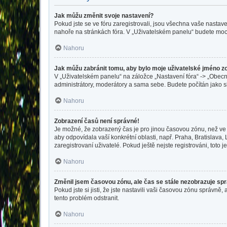
Jak můžu změnit svoje nastavení?
Pokud jste se ve fóru zaregistrovali, jsou všechna vaše nastav
nahoře na stránkách fóra. V „Uživatelském panelu“ budete moc
Nahoru
Jak můžu zabránit tomu, aby bylo moje uživatelské jméno z
V „Uživatelském panelu“ na záložce „Nastavení fóra“ -> „Obec
administrátory, moderátory a sama sebe. Budete počítán jako sk
Nahoru
Zobrazení časů není správné!
Je možné, že zobrazený čas je pro jinou časovou zónu, než ve 
aby odpovídala vaší konkrétní oblasti, např. Praha, Bratislav
zaregistrovaní uživatelé. Pokud ještě nejste registrováni, toto je
Nahoru
Změnil jsem časovou zónu, ale čas se stále nezobrazuje sp
Pokud jste si jisti, že jste nastavili vaši časovou zónu správ
tento problém odstranit.
Nahoru