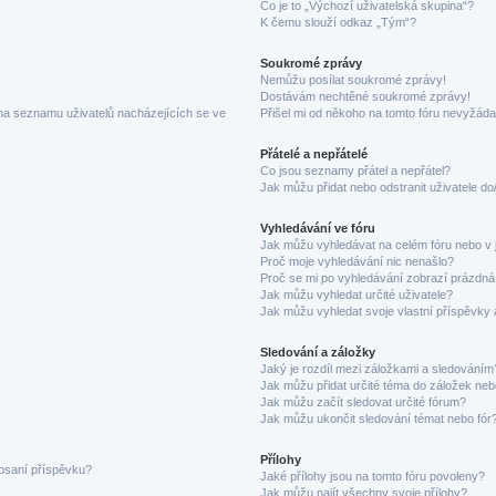
Co je to „Výchozí uživatelská skupina“?
K čemu slouží odkaz „Tým“?
Soukromé zprávy
Nemůžu posílat soukromé zprávy!
Dostávám nechtěné soukromé zprávy!
na seznamu uživatelů nacházejících se ve
Přišel mi od někoho na tomto fóru nevyžáda
Přátelé a nepřátelé
Co jsou seznamy přátel a nepřátel?
Jak můžu přidat nebo odstranit uživatele d
Vyhledávání ve fóru
Jak můžu vyhledávat na celém fóru nebo v 
Proč moje vyhledávání nic nenašlo?
Proč se mi po vyhledávání zobrazí prázdná
Jak můžu vyhledat určité uživatele?
Jak můžu vyhledat svoje vlastní příspěvky
Sledování a záložky
Jaký je rozdíl mezi záložkami a sledováním
Jak můžu přidat určité téma do záložek neb
Jak můžu začít sledovat určité fórum?
Jak můžu ukončit sledování témat nebo fór
Přílohy
 psaní příspěvku?
Jaké přílohy jsou na tomto fóru povoleny?
Jak můžu najít všechny svoje přílohy?