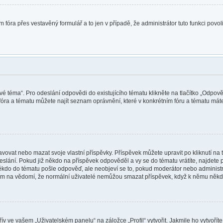
 fóra přes vestavěný formulář a to jen v případě, že administrátor tuto funkci povo
vé téma“. Pro odeslání odpovědi do existujícího tématu klikněte na tlačítko „Odpově
óra a tématu můžete najít seznam oprávnění, které v konkrétním fóru a tématu máte.
vat nebo mazat svoje vlastní příspěvky. Příspěvek můžete upravit po kliknutí na tl
ání. Pokud již někdo na příspěvek odpověděl a vy se do tématu vrátíte, najdete pod
ěkdo do tématu pošle odpověď, ale neobjeví se to, pokud moderátor nebo administr
osím na vědomí, že normální uživatelé nemůžou smazat příspěvek, když k němu něk
v ve vašem „Uživatelském panelu“ na záložce „Profil“ vytvořit. Jakmile ho vytvořít