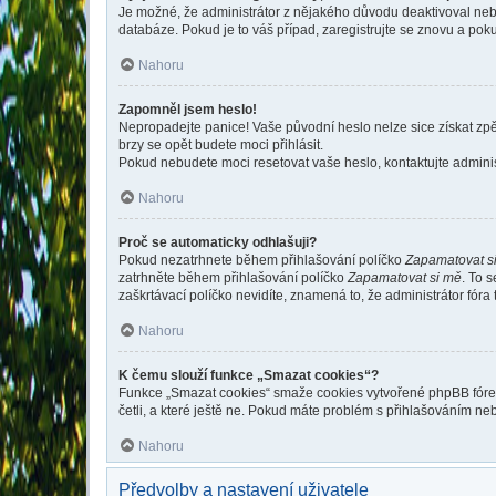
Je možné, že administrátor z nějakého důvodu deaktivoval nebo 
databáze. Pokud je to váš případ, zaregistrujte se znovu a pokus
Nahoru
Zapomněl jsem heslo!
Nepropadejte panice! Vaše původní heslo nelze sice získat zpě
brzy se opět budete moci přihlásit.
Pokud nebudete moci resetovat vaše heslo, kontaktujte administ
Nahoru
Proč se automaticky odhlašuji?
Pokud nezatrhnete během přihlašování políčko
Zapamatovat s
zatrhněte během přihlašování políčko
Zapamatovat si mě
. To 
zaškrtávací políčko nevidíte, znamená to, že administrátor fóra 
Nahoru
K čemu slouží funkce „Smazat cookies“?
Funkce „Smazat cookies“ smaže cookies vytvořené phpBB fórem, 
četli, a které ještě ne. Pokud máte problém s přihlašováním 
Nahoru
Předvolby a nastavení uživatele