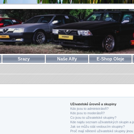
Srazy
Naše Alfy
E-Shop Oleje
Uživatelské úrovně a skupiny
Kdo jsou to administrátoři?
Kdo jsou to moderátoři?
Co jsou to uživatelské skupiny?
Kde najdu seznam uživatelských skupin a j
Jak se můžu stát vedoucím skupiny?
Proč mají některé uživatelské skupiny jinou