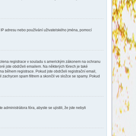
aši IP adresu nebo používání uživatelského jména, pomocí
povolena registrace v souladu s americkým zákonem na ochranu
eré jste obdrželi emailem. Na některých fórech je také
a během registrace. Pokud jste obdrželi registrační email,
ail zachycen spam filtrem a skončil ve složce se spamy. Pokud
dministrátora fóra, abyste se ujistili, že jste nebyli