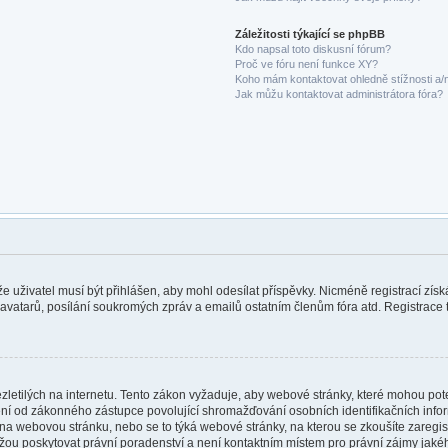
Záležitosti týkající se phpBB
Kdo napsal toto diskusní fórum?
Proč ve fóru není funkce XY?
Koho mám kontaktovat ohledně stížnosti a/ne
Jak můžu kontaktovat administrátora fóra?
 že uživatel musí být přihlášen, aby mohl odesílat příspěvky. Nicméně registrací zís
 avatarů, posílání soukromých zpráv a emailů ostatním členům fóra atd. Registrace t
etilých na internetu. Tento zákon vyžaduje, aby webové stránky, které mohou po
ní od zákonného zástupce povolující shromažďování osobních identifikačních informa
vat na webovou stránku, nebo se to týká webové stránky, na kterou se zkoušíte zareg
ůžou poskytovat právní poradenství a není kontaktním místem pro právní zájmy ja