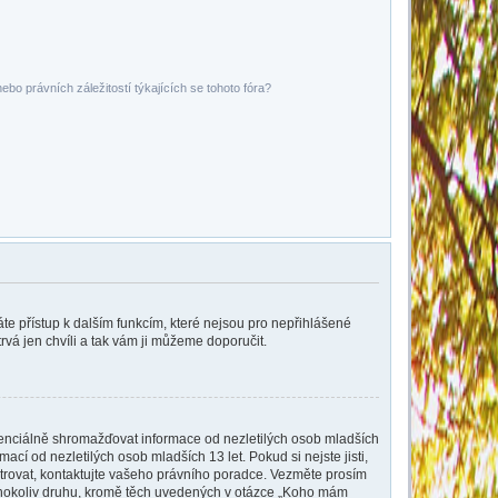
bo právních záležitostí týkajících se tohoto fóra?
káte přístup k dalším funkcím, které nejsou pro nepřihlášené
rvá jen chvíli a tak vám ji můžeme doporučit.
tenciálně shromažďovat informace od nezletilých osob mladších
cí od nezletilých osob mladších 13 let. Pokud si nejste jisti,
istrovat, kontaktujte vašeho právního poradce. Vezměte prosím
kéhokoliv druhu, kromě těch uvedených v otázce „Koho mám