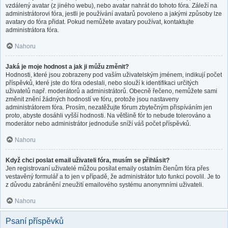
vzdálený avatar (z jiného webu), nebo avatar nahrát do tohoto fóra. Záleží na
administrátorovi fóra, jestli je používání avatarů povoleno a jakými způsoby lze
avatary do fóra přidat. Pokud nemůžete avatary používat, kontaktujte
administrátora fóra.
Nahoru
Jaká je moje hodnost a jak ji můžu změnit?
Hodnosti, které jsou zobrazeny pod vaším uživatelským jménem, indikují počet
příspěvků, které jste do fóra odeslali, nebo slouží k identifikaci určitých
uživatelů např. moderátorů a administrátorů. Obecně řečeno, nemůžete sami
změnit znění žádných hodností ve fóru, protože jsou nastaveny
administrátorem fóra. Prosím, nezatěžujte fórum zbytečným přispíváním jen
proto, abyste dosáhli vyšší hodnosti. Na většině fór to nebude tolerováno a
moderátor nebo administrátor jednoduše sníží váš počet příspěvků.
Nahoru
Když chci poslat email uživateli fóra, musím se přihlásit?
Jen registrovaní uživatelé můžou posílat emaily ostatním členům fóra přes
vestavěný formulář a to jen v případě, že administrátor tuto funkci povolil. Je to
z důvodu zabránění zneužití emailového systému anonymními uživateli.
Nahoru
Psaní příspěvků