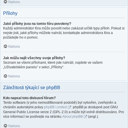
Nahoru
Přílohy
Jaké přílohy jsou na tomto fóru povoleny?
Každý administrátor fóra může povolit nebo zakázat určité typy příloh. Pokud si
nejste jisti, jaké přílohy můžete nahrát, kontaktujte administrátora fóra a
požádejte ho o pomoc.
Nahoru
Jak můžu najít všechny svoje přílohy?
Seznam se všemi přílohami, které jste nahráli, najdete ve vašem
„Uživatelském panelu“ v sekci „Přílohy“.
Nahoru
Záležitosti týkající se phpBB
Kdo napsal toto diskusní fórum?
Tento software (v jeho nemodifikované podobě) byl vytvořen, zveřejněn a
chráněn autorskými právy
phpBB Limited
. phpBB je dostupné pod GNU
General Public License verze 2 (GPL-2.0) a může být volně distribuováno. Pro
více informací se podívejte na stránku
About phpBB
(angl.).
Nahoru