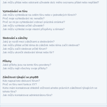
Jak můžu přidat nebo odstranit uživatele do/z mého seznamu přátel nebo nepřátel?
Vyhledávání ve fóru
Jak můžu vyhledávat na celém fóru nebo v jednotlivých fórech?
Proč moje vyhledávání nic nenašlo?
Proč se mi po vyhledávání zobrazí prázdná stránka!?
Jak můžu vyhledat určité uživatele?
Jak můžu vyhledat svoje vlastní příspěvky a témata?
Sledování a záložky
Jaký je rozdíl mezi záložkami a sledováním?
Jak můžu přidat určité téma do záložek nebo téma začít sledovat?
Jak můžu začít sledovat určité fórum?
Jak můžu ukončit sledování témat nebo fór?
Přílohy
Jaké přílohy jsou na tomto fóru povoleny?
Jak můžu najít všechny svoje přílohy?
Záležitosti týkající se phpBB
Kdo napsal toto diskusní fórum?
Proč ve fóru není funkce XY?
Koho mám kontaktovat ohledně stížnosti a/nebo právních záležitostí týkajících se
tohoto fóra?
Jak můžu kontaktovat administrátora fóra?