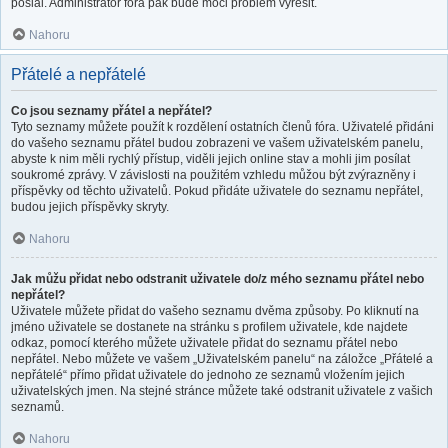
poslal. Administrátor fóra pak bude moci problém vyřešit.
Nahoru
Přátelé a nepřátelé
Co jsou seznamy přátel a nepřátel?
Tyto seznamy můžete použít k rozdělení ostatních členů fóra. Uživatelé přidáni
do vašeho seznamu přátel budou zobrazeni ve vašem uživatelském panelu,
abyste k nim měli rychlý přístup, viděli jejich online stav a mohli jim posílat
soukromé zprávy. V závislosti na použitém vzhledu můžou být zvýrazněny i
příspěvky od těchto uživatelů. Pokud přidáte uživatele do seznamu nepřátel,
budou jejich příspěvky skryty.
Nahoru
Jak můžu přidat nebo odstranit uživatele do/z mého seznamu přátel nebo
nepřátel?
Uživatele můžete přidat do vašeho seznamu dvěma způsoby. Po kliknutí na
jméno uživatele se dostanete na stránku s profilem uživatele, kde najdete
odkaz, pomocí kterého můžete uživatele přidat do seznamu přátel nebo
nepřátel. Nebo můžete ve vašem „Uživatelském panelu“ na záložce „Přátelé a
nepřátelé“ přímo přidat uživatele do jednoho ze seznamů vložením jejich
uživatelských jmen. Na stejné stránce můžete také odstranit uživatele z vašich
seznamů.
Nahoru