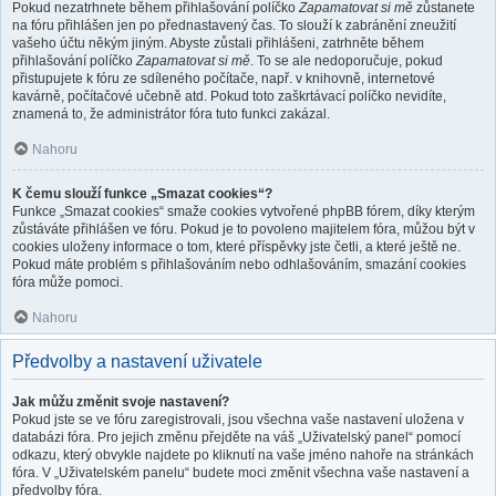
Pokud nezatrhnete během přihlašování políčko
Zapamatovat si mě
zůstanete
na fóru přihlášen jen po přednastavený čas. To slouží k zabránění zneužití
vašeho účtu někým jiným. Abyste zůstali přihlášeni, zatrhněte během
přihlašování políčko
Zapamatovat si mě
. To se ale nedoporučuje, pokud
přistupujete k fóru ze sdíleného počítače, např. v knihovně, internetové
kavárně, počítačové učebně atd. Pokud toto zaškrtávací políčko nevidíte,
znamená to, že administrátor fóra tuto funkci zakázal.
Nahoru
K čemu slouží funkce „Smazat cookies“?
Funkce „Smazat cookies“ smaže cookies vytvořené phpBB fórem, díky kterým
zůstáváte přihlášen ve fóru. Pokud je to povoleno majitelem fóra, můžou být v
cookies uloženy informace o tom, které příspěvky jste četli, a které ještě ne.
Pokud máte problém s přihlašováním nebo odhlašováním, smazání cookies
fóra může pomoci.
Nahoru
Předvolby a nastavení uživatele
Jak můžu změnit svoje nastavení?
Pokud jste se ve fóru zaregistrovali, jsou všechna vaše nastavení uložena v
databázi fóra. Pro jejich změnu přejděte na váš „Uživatelský panel“ pomocí
odkazu, který obvykle najdete po kliknutí na vaše jméno nahoře na stránkách
fóra. V „Uživatelském panelu“ budete moci změnit všechna vaše nastavení a
předvolby fóra.