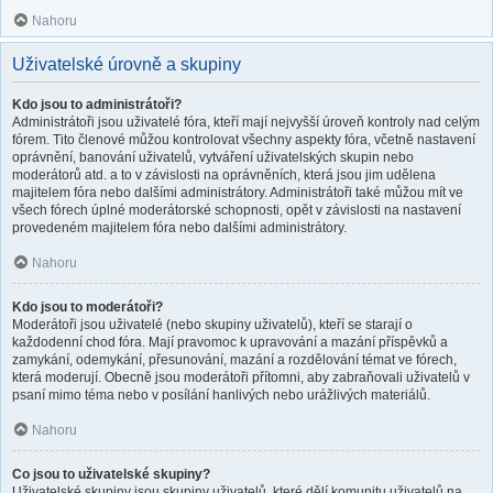
Nahoru
Uživatelské úrovně a skupiny
Kdo jsou to administrátoři?
Administrátoři jsou uživatelé fóra, kteří mají nejvyšší úroveň kontroly nad celým
fórem. Tito členové můžou kontrolovat všechny aspekty fóra, včetně nastavení
oprávnění, banování uživatelů, vytváření uživatelských skupin nebo
moderátorů atd. a to v závislosti na oprávněních, která jsou jim udělena
majitelem fóra nebo dalšími administrátory. Administrátoři také můžou mít ve
všech fórech úplné moderátorské schopnosti, opět v závislosti na nastavení
provedeném majitelem fóra nebo dalšími administrátory.
Nahoru
Kdo jsou to moderátoři?
Moderátoři jsou uživatelé (nebo skupiny uživatelů), kteří se starají o
každodenní chod fóra. Mají pravomoc k upravování a mazání příspěvků a
zamykání, odemykání, přesunování, mazání a rozdělování témat ve fórech,
která moderují. Obecně jsou moderátoři přítomni, aby zabraňovali uživatelů v
psaní mimo téma nebo v posílání hanlivých nebo urážlivých materiálů.
Nahoru
Co jsou to uživatelské skupiny?
Uživatelské skupiny jsou skupiny uživatelů, které dělí komunitu uživatelů na