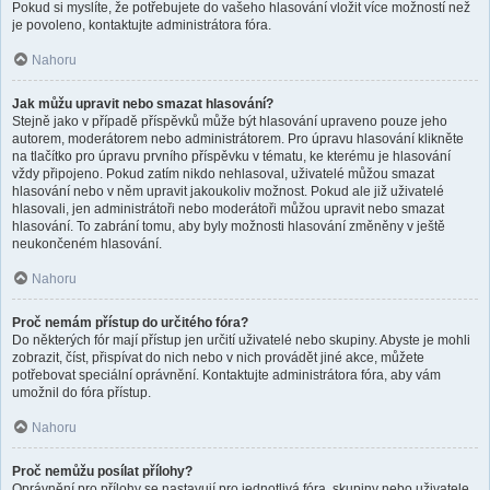
Pokud si myslíte, že potřebujete do vašeho hlasování vložit více možností než
je povoleno, kontaktujte administrátora fóra.
Nahoru
Jak můžu upravit nebo smazat hlasování?
Stejně jako v případě příspěvků může být hlasování upraveno pouze jeho
autorem, moderátorem nebo administrátorem. Pro úpravu hlasování klikněte
na tlačítko pro úpravu prvního příspěvku v tématu, ke kterému je hlasování
vždy připojeno. Pokud zatím nikdo nehlasoval, uživatelé můžou smazat
hlasování nebo v něm upravit jakoukoliv možnost. Pokud ale již uživatelé
hlasovali, jen administrátoři nebo moderátoři můžou upravit nebo smazat
hlasování. To zabrání tomu, aby byly možnosti hlasování změněny v ještě
neukončeném hlasování.
Nahoru
Proč nemám přístup do určitého fóra?
Do některých fór mají přístup jen určití uživatelé nebo skupiny. Abyste je mohli
zobrazit, číst, přispívat do nich nebo v nich provádět jiné akce, můžete
potřebovat speciální oprávnění. Kontaktujte administrátora fóra, aby vám
umožnil do fóra přístup.
Nahoru
Proč nemůžu posílat přílohy?
Oprávnění pro přílohy se nastavují pro jednotlivá fóra, skupiny nebo uživatele.