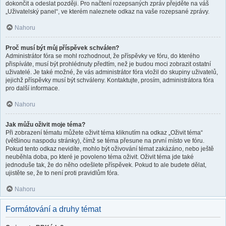
dokončit a odeslat později. Pro načtení rozepsaných zpráv přejděte na váš
„Uživatelský panel“, ve kterém naleznete odkaz na vaše rozepsané zprávy.
Nahoru
Proč musí být můj příspěvek schválen?
Administrátor fóra se mohl rozhodnout, že příspěvky ve fóru, do kterého
přispíváte, musí být prohlédnuty předtím, než je budou moci zobrazit ostatní
uživatelé. Je také možné, že vás administrátor fóra vložil do skupiny uživatelů,
jejichž příspěvky musí být schváleny. Kontaktujte, prosím, administrátora fóra
pro další informace.
Nahoru
Jak můžu oživit moje téma?
Při zobrazení tématu můžete oživit téma kliknutím na odkaz „Oživit téma“
(většinou naspodu stránky), čímž se téma přesune na první místo ve fóru.
Pokud tento odkaz nevidíte, mohlo být oživování témat zakázáno, nebo ještě
neuběhla doba, po které je povoleno téma oživit. Oživit téma jde také
jednoduše tak, že do něho odešlete příspěvek. Pokud to ale budete dělat,
ujistěte se, že to není proti pravidlům fóra.
Nahoru
Formátování a druhy témat