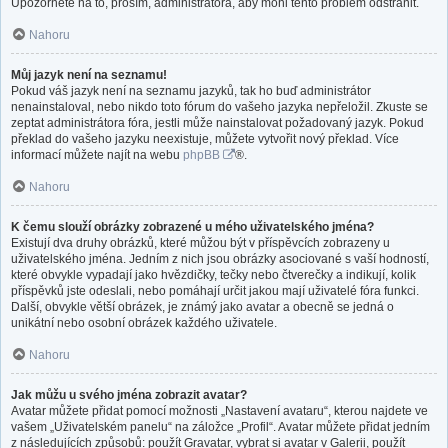
Upozorněte na to, prosím, administrátora, aby mohl tento problém odstranit.
Nahoru
Můj jazyk není na seznamu!
Pokud váš jazyk není na seznamu jazyků, tak ho buď administrátor
nenainstaloval, nebo nikdo toto fórum do vašeho jazyka nepřeložil. Zkuste se
zeptat administrátora fóra, jestli může nainstalovat požadovaný jazyk. Pokud
překlad do vašeho jazyku neexistuje, můžete vytvořit nový překlad. Více
informací můžete najít na webu
phpBB
®.
Nahoru
K čemu slouží obrázky zobrazené u mého uživatelského jména?
Existují dva druhy obrázků, které můžou být v příspěvcích zobrazeny u
uživatelského jména. Jedním z nich jsou obrázky asociované s vaší hodností,
které obvykle vypadají jako hvězdičky, tečky nebo čtverečky a indikují, kolik
příspěvků jste odeslali, nebo pomáhají určit jakou mají uživatelé fóra funkci.
Další, obvykle větší obrázek, je známý jako avatar a obecně se jedná o
unikátní nebo osobní obrázek každého uživatele.
Nahoru
Jak můžu u svého jména zobrazit avatar?
Avatar můžete přidat pomocí možnosti „Nastavení avataru“, kterou najdete ve
vašem „Uživatelském panelu“ na záložce „Profil“. Avatar můžete přidat jedním
z následujících způsobů: použít Gravatar, vybrat si avatar v Galerii, použít