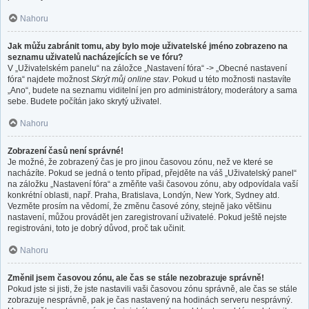
Nahoru
Jak můžu zabránit tomu, aby bylo moje uživatelské jméno zobrazeno na
seznamu uživatelů nacházejících se ve fóru?
V „Uživatelském panelu“ na záložce „Nastavení fóra“ -> „Obecné nastavení
fóra“ najdete možnost
Skrýt můj online stav
. Pokud u této možnosti nastavíte
„Ano“, budete na seznamu viditelní jen pro administrátory, moderátory a sama
sebe. Budete počítán jako skrytý uživatel.
Nahoru
Zobrazení časů není správné!
Je možné, že zobrazený čas je pro jinou časovou zónu, než ve které se
nacházíte. Pokud se jedná o tento případ, přejděte na váš „Uživatelský panel“
na záložku „Nastavení fóra“ a změňte vaši časovou zónu, aby odpovídala vaší
konkrétní oblasti, např. Praha, Bratislava, Londýn, New York, Sydney atd.
Vezměte prosím na vědomí, že změnu časové zóny, stejně jako většinu
nastavení, můžou provádět jen zaregistrovaní uživatelé. Pokud ještě nejste
registrováni, toto je dobrý důvod, proč tak učinit.
Nahoru
Změnil jsem časovou zónu, ale čas se stále nezobrazuje správně!
Pokud jste si jisti, že jste nastavili vaši časovou zónu správně, ale čas se stále
zobrazuje nesprávně, pak je čas nastavený na hodinách serveru nesprávný.