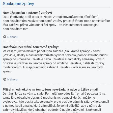
Soukromé zprávy
Nemůžu posílat soukromé zprávy!
Jsou tři důvody, proč to tak je. Nejste zaregistrovaní a/nebo přihlášení,
administrátor fóra zakázal soukromé zprávy pro celé fórum, nebo administrátor
fóra zakázal přímo vám odesílání zpráv. Pro více informací kontaktujte
administrátora fóra.
Nahoru
Dostávám nechtěné soukromé zprávy!
Ve vašem „Uživatelském panelu“ na záložce „Soukromé zprávy“ v sekci
„Pravidla, složky a nastavení“ můžete vytvořit pravidlo, pomocí kterého budou
zprávy od určeného uživatele nebo uživatelů automaticky smazány. Pokud
dostáváte urážlivé soukromé zprávy od určitého uživatele, nahlaste zprávy
moderátorům. Ti mají pravomoc zabránit uživateli v odesílání soukromých
zpráv.
Nahoru
Přišel mi od někoho na tomto fóru nevyžádaný nebo urážlivý email!
Je nám líto, že se vám to stalo. Formulář pro odesílání emailů používaný na
tomto fóru obsahuje obranné mechanismy, pomocí kterých můžeme
vystopovat, kdo posílá takové emaily, proto pošlete administrátorovi fóra email
s úplnou kopií emailu, který vám přišel. Je velmi důležité, aby v něm byly
zahrnuty hlavičky, které obsahují podrobné údaje o uživateli, který email