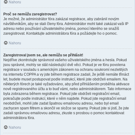
Nahoru
Proč se nemůžu zaregistrovat?
Je možné, že administrátor fóra zakázal registrace, aby zabránil novým
návštěvníkům, aby se stali členy fóra. Administrátor mohl také zakázat vaši IP
adresu nebo používání uživatelského jména, pomocí kterého se snažíš
zaregistrovat. Kontaktujte administrátora fóra a požádejte ho o pomoc.
Nahoru
Zaregistroval jsem se, ale nemůžu se přihlásit!
Nejdříve zkontrolujte správnost vašeho uživatelského jména a hesla. Pokud
jsou správné, mohly se stát následující dvě věci. Pokud je ve fóru povolena
registrace v souladu s americkým zákonem na ochranu soukromí nezletilých
na internetu COPPA a vy jste během registrace zadali, že ještě nemáte třináct
let, budete muset postupovat podle instrukcí, které jste obdrželi emailem. Na
některých fórech je také vyžadováno, aby před přihlášením proběhla aktivace
nově registrovaného účtu a to buď vámi, nebo administrátorem. Tato informace
byla zobrazena během registrace. Pokud jste obdrželi registrační email,
pokračujte podle instrukcí, které v něm najdete. Pokud jste registrační email
neobdrželi, mohli jste zadat špatnou emailovou adresu, nebo byl email
zachycen spam filtrem a skončil ve složce se spamy. Pokud jste si jistí, že jste
zadali správnou emailovou adresu, zkuste s prosbou o pomoc kontaktovat
administrátora fóra.
Nahoru