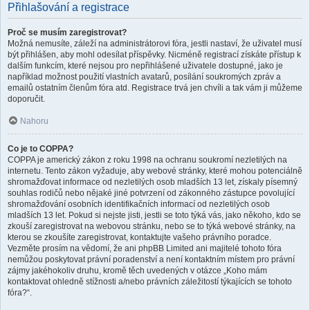
Přihlašování a registrace
Proč se musím zaregistrovat?
Možná nemusíte, záleží na administrátorovi fóra, jestli nastaví, že uživatel musí
být přihlášen, aby mohl odesílat příspěvky. Nicméně registrací získáte přístup k
dalším funkcím, které nejsou pro nepřihlášené uživatele dostupné, jako je
například možnost použití vlastních avatarů, posílání soukromých zpráv a
emailů ostatním členům fóra atd. Registrace trvá jen chvíli a tak vám ji můžeme
doporučit.
Nahoru
Co je to COPPA?
COPPA je americký zákon z roku 1998 na ochranu soukromí nezletilých na
internetu. Tento zákon vyžaduje, aby webové stránky, které mohou potenciálně
shromažďovat informace od nezletilých osob mladších 13 let, získaly písemný
souhlas rodičů nebo nějaké jiné potvrzení od zákonného zástupce povolující
shromažďování osobních identifikačních informací od nezletilých osob
mladších 13 let. Pokud si nejste jisti, jestli se toto týká vás, jako někoho, kdo se
zkouší zaregistrovat na webovou stránku, nebo se to týká webové stránky, na
kterou se zkoušíte zaregistrovat, kontaktujte vašeho právního poradce.
Vezměte prosím na vědomí, že ani phpBB Limited ani majitelé tohoto fóra
nemůžou poskytovat právní poradenství a není kontaktním místem pro právní
zájmy jakéhokoliv druhu, kromě těch uvedených v otázce „Koho mám
kontaktovat ohledně stížnosti a/nebo právních záležitostí týkajících se tohoto
fóra?“.