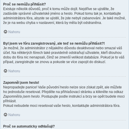
Proč se nemůžu přihlásit?
Existuje několik důvodů, proč k tomu může dojít. Nejdříve se ujistěte, že
zadáváte správné uživatelské jméno a heslo. Pokud tomu tak je, kontaktujte
administrátora fóra, abyste se ujistili, že jste nebyli zabanováni. Je také možné,
že je na webu chyba v nastavení, která by měla být odstraněna.
Nahoru
Byl jsem ve fóru zaregistrovaný, ale teď se nemůžu přihlásit?!
Je možné, že administrátor z nějakého důvodu deaktivoval nebo smazal váš
účet. Na některých fórech také pravidelně odstraňují uživatele, kteří dlouhou
dobu do fóra nic nenapsali, čímž se zmenší velikost databáze. Pokud je to váš
případ, zaregistrujte se znovu a pokuste se více zapojit do diskuzí.
Nahoru
Zapomněl jsem heslo!
Nepropadejte panice! Vaše původní heslo nelze sice získat zpět, ale můžete
ho jednoduše resetovat. Přejděte na přihlašovací stránku a klikněte na odkaz
Zapomněl/a jsem heslo
. Postupujte podle instrukcí a brzy se opět budete moci
přihlásit.
Pokud nebudete moci resetovat vaše heslo, kontaktujte administrátora fóra.
Nahoru
Proč se automaticky odhlašuji?