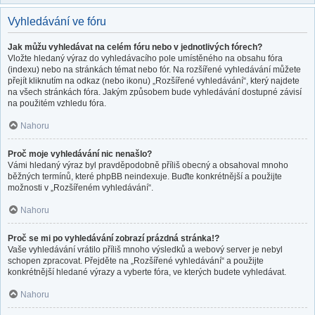
Vyhledávání ve fóru
Jak můžu vyhledávat na celém fóru nebo v jednotlivých fórech?
Vložte hledaný výraz do vyhledávacího pole umístěného na obsahu fóra
(indexu) nebo na stránkách témat nebo fór. Na rozšířené vyhledávání můžete
přejít kliknutím na odkaz (nebo ikonu) „Rozšířené vyhledávání“, který najdete
na všech stránkách fóra. Jakým způsobem bude vyhledávání dostupné závisí
na použitém vzhledu fóra.
Nahoru
Proč moje vyhledávání nic nenašlo?
Vámi hledaný výraz byl pravděpodobně příliš obecný a obsahoval mnoho
běžných termínů, které phpBB neindexuje. Buďte konkrétnější a použijte
možnosti v „Rozšířeném vyhledávání“.
Nahoru
Proč se mi po vyhledávání zobrazí prázdná stránka!?
Vaše vyhledávání vrátilo příliš mnoho výsledků a webový server je nebyl
schopen zpracovat. Přejděte na „Rozšířené vyhledávání“ a použijte
konkrétnější hledané výrazy a vyberte fóra, ve kterých budete vyhledávat.
Nahoru