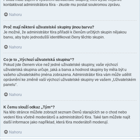
kontaktovat administrátora fóra - zkuste mu poslat soukromou zprávu.
Nahoru
Proč mají některé uživatelské skupiny jinou barvu?
Je možné, že administrátor fóra přiřadil k členům určitých skupin nějakou
barvu, aby bylo jednodušší identifikovat členy těchto skupin.
Nahoru
Co je to „Výchozí uživatelská skupina“?
Pokud jste členem více než jedné uživatelské skupiny, vaše výchozí
uživatelská skupina určuje, jaká a barva a hodnost skupiny by měla být u
vašeho uživatelského jména zobrazena. Administrátor fóra vám může udělit
oprávnění ke změně vaší výchozí uživatelské skupiny ve vašem „Uživatelském
panelu“.
Nahoru
K čemu slouží odkaz „Tým“?
Na této stránce můžete zobrazit seznam členů starajících se o chod nebo
vedení fóra včetně moderátorů a administrátorů fóra. Také tam můžete najít
další informace jako například, která fóra moderátoři moderují.
Nahoru