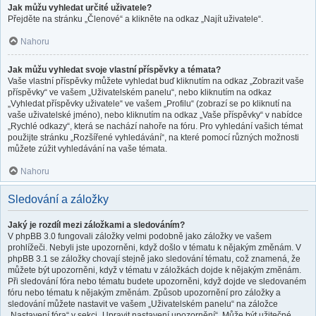
Jak můžu vyhledat určité uživatele?
Přejděte na stránku „Členové“ a klikněte na odkaz „Najít uživatele“.
Nahoru
Jak můžu vyhledat svoje vlastní příspěvky a témata?
Vaše vlastní příspěvky můžete vyhledat buď kliknutím na odkaz „Zobrazit vaše
příspěvky“ ve vašem „Uživatelském panelu“, nebo kliknutím na odkaz
„Vyhledat příspěvky uživatele“ ve vašem „Profilu“ (zobrazí se po kliknutí na
vaše uživatelské jméno), nebo kliknutím na odkaz „Vaše příspěvky“ v nabídce
„Rychlé odkazy“, která se nachází nahoře na fóru. Pro vyhledání vašich témat
použijte stránku „Rozšířené vyhledávání“, na které pomocí různých možnosti
můžete zúžit vyhledávání na vaše témata.
Nahoru
Sledování a záložky
Jaký je rozdíl mezi záložkami a sledováním?
V phpBB 3.0 fungovali záložky velmi podobně jako záložky ve vašem
prohlížeči. Nebyli jste upozorněni, když došlo v tématu k nějakým změnám. V
phpBB 3.1 se záložky chovají stejně jako sledování tématu, což znamená, že
můžete být upozorněni, když v tématu v záložkách dojde k nějakým změnám.
Při sledování fóra nebo tématu budete upozorněni, když dojde ve sledovaném
fóru nebo tématu k nějakým změnám. Způsob upozornění pro záložky a
sledování můžete nastavit ve vašem „Uživatelském panelu“ na záložce
„Nastavení fóra“ v sekci „Upravit nastavení upozornění“. Může být užitečné