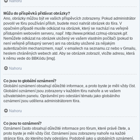
Nahoru
Můžu do příspěvků přidávat obrázky?
Ano, obrázky můžou být ve vašich příspěvcích zobrazeny. Pokud administrátor
povolil ve fóru používání příloh, budete moci nahrát obrázek do fóra. V
opačném případě musíte odkázat na obrázek, který se nachází na veřejně
přístupném webovém serveru, např. http://www.priklad.cz/muj-obrazek.gif.
Nemůžete odkázat na obrázek uložený ve vašem vlastním počítači (pokud to
není veřejně přístupný server) ani na obrázky uložené za nějakým
autentizačním mechanizmem, např. v emailech na seznamu.cz nebo v Gmailu,
heslem chráněných webech atd. Aby se obrázek zobrazil, vložte adresu, která
k němu vede do BBKódu [img].
Nahoru
Co jsou to globální oznámení?
Globální oznámení obsahují důležité informace, a proto byste je měli vždy číst.
Globální oznámení jsou zobrazeny v každém fóru nahoře a ve vašem
uživatelském panelu. Oprávnění pro odeslání tématu jako globálního
oznámení jsou udělena administrátorem fóra.
Nahoru
Co jsou to oznámení?
Oznámení často obsahují důležité informace pro fórum, které právě čtete, a
proto byste je měli vždy číst. Oznámení jsou zobrazeny nahoře na každé
stránce fóra, do kterého byly odeslány. Podobně jako u globálních oznámení,