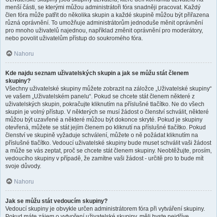
menší části, se kterými můžou administrátoři fóra snadněji pracovat. Každý
člen fóra může patřit do několika skupin a každé skupině můžou být přiřazena
různá oprávnění. To umožňuje administrátorům jednoduše měnit oprávnění
pro mnoho uživatelů najednou, například změnit oprávnění pro moderátory,
nebo povolit uživatelům přístup do soukromého fóra.
Nahoru
Kde najdu seznam uživatelských skupin a jak se můžu stát členem
skupiny?
Všechny uživatelské skupiny můžete zobrazit na záložce „Uživatelské skupiny“
ve vašem „Uživatelském panelu“. Pokud se chcete stát členem některé z
uživatelských skupin, pokračujte kliknutím na příslušné tlačítko. Ne do všech
skupin je volný přístup. V některých se musí žádost o členství schválit, některé
můžou být uzavřené a některé můžou být dokonce skryté. Pokud je skupiny
otevřená, můžete se stát jejím členem po kliknutí na příslušné tlačítko. Pokud
členství ve skupině vyžaduje schválení, můžete o ně požádat kliknutím na
příslušné tlačítko. Vedoucí uživatelské skupiny bude muset schválit vaši žádost
a může se vás zeptat, proč se chcete stát členem skupiny. Neobtěžujte, prosím,
vedoucího skupiny v případě, že zamítne vaši žádost - určitě pro to bude mít
svoje důvody.
Nahoru
Jak se můžu stát vedoucím skupiny?
Vedoucí skupiny je obvykle určen administrátorem fóra při vytváření skupiny.
Pokud máte zájem o vytvoření uživatelské skupiny, měli byste nejdříve