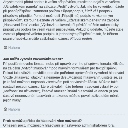
Abyste mohli přidat podpis k vašim příspěvkům, musíte ho nejdřív ve vašem
„Uživatelském panelu“ na záložce „Profil“ vytvořit. Jakmile ho vytvoříte, můžete
při psaní příspěvku zatrhnout políčko
Připojit podpis
, čímž váš podpis k
příspěvku připojíte. Pomocí možnosti „Připojit můj podpis ke všem mým
příspěvkům“, kterou naleznete ve vašem „Uživatelském panelu“ na záložce
„Nastavení fóra“ v sekci „Výchozí nastavení příspěvků“ můžete automaticky
připojit váš podpis ke všem vašim příspěvkům. Pokud to uděláte, můžete stále
zamezit připojení vašeho podpisu k jednotlivým příspěvkům tak, že během
psaní příspěvku zrušíte zaškrtnutí možnosti
Připojit podpis
.
Nahoru
Jak můžu vytvořit hlasování/anketu?
Při posílání nového tématu, nebo při úpravě prvního příspěvku tématu, klikněte
na záložku „Vytvořit hlasování“ pod hlavním formulářem pro text příspěvku.
Pokud tuto záložku nevidíte, nemáte potřebné oprávnění k vytvoření hlasování.
Vložte „Hlasovací otázku“ a nejméně dvě „Možnosti hlasování“, ujistěte se, že
je každá možnost napsaná v textovém poli na vlastním řádku. Můžete také
nastavit počet možností, které uživatel může během hlasování vybrat (v poli
„Možností na uživatele“), časové omezení trvání hlasování ve dnech (0 pro
časově neomezené hlasování) a nakonec můžete povolit uživatelům měnit
jejich hlasy.
Nahoru
Proč nemůžu přidat do hlasování více možností?
Omezení počtu možností v hlasování je nastaveno administrátorem fóra.