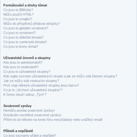
Formátování a druhy témat
Co jsou to BBKódy?
Můžu použít HTML?
Co jsou to smajlíci?
Můžu do příspěvků přidávat obrázky?
Co jsou to globální oznámení?
Co jsou to oznámení?
Co jsou to důležitá témata?
Co jsou to zamknutá témata?
Co jsou to ikony témat?
Uživatelské úrovně a skupiny
Kdo jsou to administrátoři?
Kdo jsou to moderátoři?
Co jsou to uživatelské skupiny?
Kde najdu seznam uživatelských skupin a jak se můžu stát členem skupiny?
Jak se můžu stát vedoucím skupiny?
Proč mají některé uživatelské skupiny jinou barvu?
Co je to „Výchozí uživatelská skupina“?
K čemu slouží odkaz „Tým“?
Soukromé zprávy
Nemůžu posílat soukromé zprávy!
Dostávám nechtěné soukromé zprávy!
Přišel mi od někoho na tomto fóru nevyžádaný nebo urážlivý email!
Přátelé a nepřátelé
Co jsou seznamy přátel a nepřátel?