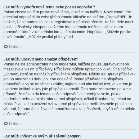
Jak můžu vytvořit nové téma nebo poslat odpověď?
Pokud chcete do fóra poslat nové téma, klikněte na tlačítko „Nové téma“. Pro
odeslání odpovědi do existujícího tématu klikněte na tlačítko „Odpovědět“. Je
možné, že se budete muset zaregistrovat a přihlásit předtím, než budete moci
posílat příspěvky. Naspodu každého fóra a tématu můžete najít seznam
oprávnění, které v konkrétním fóru a tématu máte. Například: „Můžete posílat
nová témata“, „Můžete posílat přílohy“ atd.
Nahoru
Jak můžu upravit nebo smazat příspěvek?
Pokud nejste administrátor nebo moderátor, můžete pouze upravovat nebo
mazat svoje vlastní příspěvky. Příspěvek můžete upravit po kliknutí na tlačítko
„Upravit“, které se nachází v příslušném příspěvku. Někdy lze upravit příspěvek
jen po omezenou dobu po jeho odeslání. Pokud již někdo na příspěvek
odpověděl a vy se do tématu vrátíte, najdete pod ním krátký text, ve kterém je
uvedeno kolikrát a kdy jste příspěvek upravili. Toto bude zobrazeno pouze v
případě, že někdo do tématu pošle odpověď, ale neobjeví se to, pokud
moderátor nebo administrátor upraví příspěvek, ačkoli ti mohou zanechat na
základě vlastního uvážení vzkaz, proč příspěvek upravili. Vezměte prosím na
vědomí, že normální uživatelé nemůžou smazat příspěvek, když k němu někdo
pošle odpověď.
Nahoru
Jak můžu přidat ke svým příspěvků podpis?