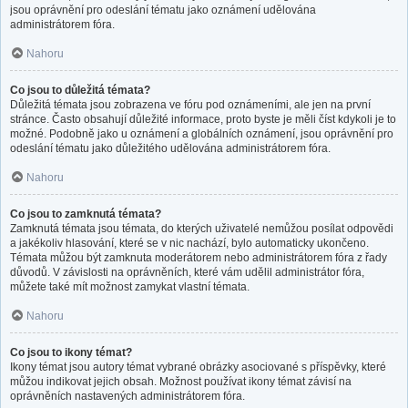
jsou oprávnění pro odeslání tématu jako oznámení udělována
administrátorem fóra.
Nahoru
Co jsou to důležitá témata?
Důležitá témata jsou zobrazena ve fóru pod oznámeními, ale jen na první
stránce. Často obsahují důležité informace, proto byste je měli číst kdykoli je to
možné. Podobně jako u oznámení a globálních oznámení, jsou oprávnění pro
odeslání tématu jako důležitého udělována administrátorem fóra.
Nahoru
Co jsou to zamknutá témata?
Zamknutá témata jsou témata, do kterých uživatelé nemůžou posílat odpovědi
a jakékoliv hlasování, které se v nic nachází, bylo automaticky ukončeno.
Témata můžou být zamknuta moderátorem nebo administrátorem fóra z řady
důvodů. V závislosti na oprávněních, které vám udělil administrátor fóra,
můžete také mít možnost zamykat vlastní témata.
Nahoru
Co jsou to ikony témat?
Ikony témat jsou autory témat vybrané obrázky asociované s příspěvky, které
můžou indikovat jejich obsah. Možnost používat ikony témat závisí na
oprávněních nastavených administrátorem fóra.