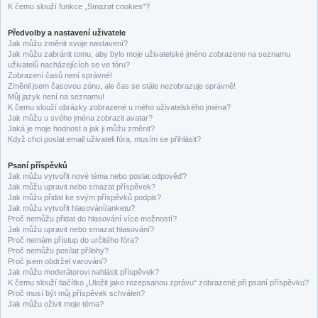
K čemu slouží funkce „Smazat cookies“?
Předvolby a nastavení uživatele
Jak můžu změnit svoje nastavení?
Jak můžu zabránit tomu, aby bylo moje uživatelské jméno zobrazeno na seznamu
uživatelů nacházejících se ve fóru?
Zobrazení časů není správné!
Změnil jsem časovou zónu, ale čas se stále nezobrazuje správně!
Můj jazyk není na seznamu!
K čemu slouží obrázky zobrazené u mého uživatelského jména?
Jak můžu u svého jména zobrazit avatar?
Jaká je moje hodnost a jak ji můžu změnit?
Když chci poslat email uživateli fóra, musím se přihlásit?
Psaní příspěvků
Jak můžu vytvořit nové téma nebo poslat odpověď?
Jak můžu upravit nebo smazat příspěvek?
Jak můžu přidat ke svým příspěvků podpis?
Jak můžu vytvořit hlasování/anketu?
Proč nemůžu přidat do hlasování více možností?
Jak můžu upravit nebo smazat hlasování?
Proč nemám přístup do určitého fóra?
Proč nemůžu posílat přílohy?
Proč jsem obdržel varování?
Jak můžu moderátorovi nahlásit příspěvek?
K čemu slouží tlačítko „Uložit jako rozepsanou zprávu“ zobrazené při psaní příspěvku?
Proč musí být můj příspěvek schválen?
Jak můžu oživit moje téma?