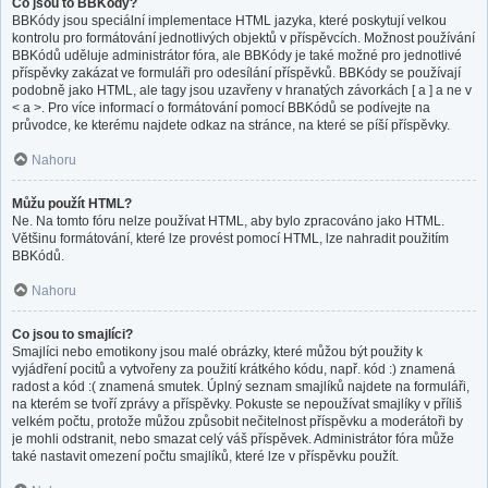
Co jsou to BBKódy?
BBKódy jsou speciální implementace HTML jazyka, které poskytují velkou
kontrolu pro formátování jednotlivých objektů v příspěvcích. Možnost používání
BBKódů uděluje administrátor fóra, ale BBKódy je také možné pro jednotlivé
příspěvky zakázat ve formuláři pro odesílání příspěvků. BBKódy se používají
podobně jako HTML, ale tagy jsou uzavřeny v hranatých závorkách [ a ] a ne v
< a >. Pro více informací o formátování pomocí BBKódů se podívejte na
průvodce, ke kterému najdete odkaz na stránce, na které se píší příspěvky.
Nahoru
Můžu použít HTML?
Ne. Na tomto fóru nelze používat HTML, aby bylo zpracováno jako HTML.
Většinu formátování, které lze provést pomocí HTML, lze nahradit použitím
BBKódů.
Nahoru
Co jsou to smajlíci?
Smajlíci nebo emotikony jsou malé obrázky, které můžou být použity k
vyjádření pocitů a vytvořeny za použití krátkého kódu, např. kód :) znamená
radost a kód :( znamená smutek. Úplný seznam smajlíků najdete na formuláři,
na kterém se tvoří zprávy a příspěvky. Pokuste se nepoužívat smajlíky v příliš
velkém počtu, protože můžou způsobit nečitelnost příspěvku a moderátoři by
je mohli odstranit, nebo smazat celý váš příspěvek. Administrátor fóra může
také nastavit omezení počtu smajlíků, které lze v příspěvku použít.