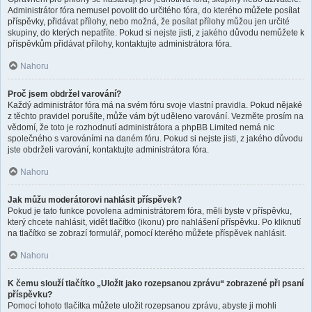
Administrátor fóra nemusel povolit do určitého fóra, do kterého můžete posílat
příspěvky, přidávat přílohy, nebo možná, že posílat přílohy můžou jen určité
skupiny, do kterých nepatříte. Pokud si nejste jisti, z jakého důvodu nemůžete k
příspěvkům přidávat přílohy, kontaktujte administrátora fóra.
Nahoru
Proč jsem obdržel varování?
Každý administrátor fóra má na svém fóru svoje vlastní pravidla. Pokud nějaké
z těchto pravidel porušíte, může vám být uděleno varování. Vezměte prosím na
vědomí, že toto je rozhodnutí administrátora a phpBB Limited nemá nic
společného s varováními na daném fóru. Pokud si nejste jisti, z jakého důvodu
jste obdrželi varování, kontaktujte administrátora fóra.
Nahoru
Jak můžu moderátorovi nahlásit příspěvek?
Pokud je tato funkce povolena administrátorem fóra, měli byste v příspěvku,
který chcete nahlásit, vidět tlačítko (ikonu) pro nahlášení příspěvku. Po kliknutí
na tlačítko se zobrazí formulář, pomocí kterého můžete příspěvek nahlásit.
Nahoru
K čemu slouží tlačítko „Uložit jako rozepsanou zprávu“ zobrazené při psaní
příspěvku?
Pomocí tohoto tlačítka můžete uložit rozepsanou zprávu, abyste ji mohli