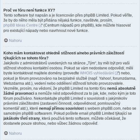
Proč ve fóru není funkce XY?
Tento software byl napsán a je licencován přes phpBB Limited. Pokud věříte,
že by do něho měla být přidána nějaká funkce, navštivte, prosím,
phpBB Ideas Centre
(Centrum nápadů pro phpBB), kde můžete hlasovat
pro existující nápady nebo navrhnout nové funkce.
Nahoru
Koho mám kontaktovat ohledně stížnosti a/nebo právních záležitostí
týkajících se tohoto fóra?
Jakýkoliv z administrátorů uvedených na stránce „Tým“, by měl být pro vaši
stížnost vhodnou kontaktní osobou. Pokud se vám nedostane odpovědi, měli
byste kontaktovat majitele domény (proveďte
WHOIS vyhledávání
) nebo,
pokud je fórum provozováno na bezplatné službě (např. Yahoo!, forumzdarma,
Webzdarma atd.), vedení nebo oddělení stížností tohoto provozovatele.
Vezměte, prosím, na vědomí, že phpBB Limited na tomto fóru
nemá absolutně
žádné pravomoci
a nemůže nést odpovědnost za to jak, kde, nebo kým je toto
fórum používáno. Nekontaktujte phpBB Limited v souvislosti s jakýmikoliv
právními záležitostmi (zastavení činnosti, odpovědnost, pomlouvačný
komentář atd.), které
nemají přímou souvislost
s webem phpBB.com, nebo se
samotným phpBB softwarem. Pokud pošlete email phpBB Limited týkající se
jakákoliv třetí strany
, která používá tento software, můžete očekávat, že
dostanete pouze strohou, nebo vůbec žádnou odpověď.
Nahoru