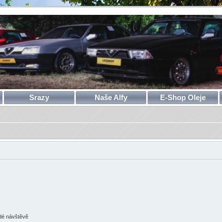
Srazy
Naše Alfy
E-Shop Oleje
ždé návštěvě