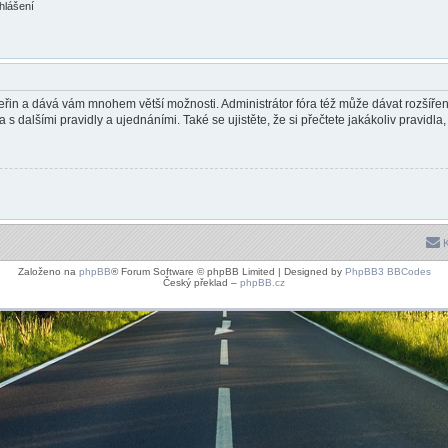
ihlášení
 vteřin a dává vám mnohem větší možnosti. Administrátor fóra též může dávat rozšíř
 s dalšími pravidly a ujednáními. Také se ujistěte, že si přečtete jakákoliv pravidla, 
K
Založeno na
phpBB
® Forum Software © phpBB Limited | Designed by
PhpBB3 BBCodes
Český překlad –
phpBB.cz