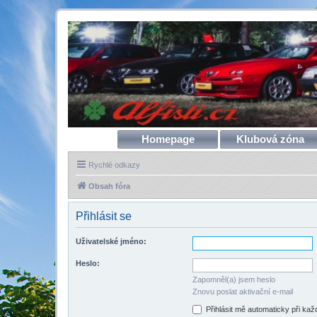
Homepage
Klubová zóna
Rychlé odkazy
Obsah fóra
Přihlásit se
Uživatelské jméno:
Heslo:
Zapomněl(a) jsem heslo
Znovu poslat aktivační e-mail
Přihlásit mě automaticky při ka