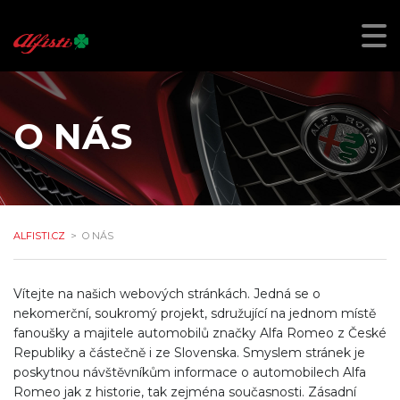
O NÁS
ALFISTI.CZ
>
O NÁS
Vítejte na našich webových stránkách. Jedná se o
nekomerční, soukromý projekt, sdružující na jednom místě
fanoušky a majitele automobilů značky Alfa Romeo z České
Republiky a částečně i ze Slovenska. Smyslem stránek je
poskytnou návštěvníkům informace o automobilech Alfa
Romeo jak z historie, tak zejména současnosti. Zásadní