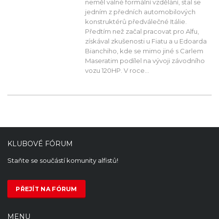
neměl valné formální vzdělání, stal se
jedním z předních automobilových
konstruktérů předválečné Itálie.
Předtím než začal pracovat pro Alfu,
získával zkušenosti u Fiatu a u Edoarda
Bianchiho, kde se mimo jiné s Carlem
Maseratim podílel na vývoji závodního
vozu 120HP. V roce...
KLUBOVÉ FÓRUM
Staňte se součástí komunity alfistů!
PŘEJÍT NA FÓRUM
MENU