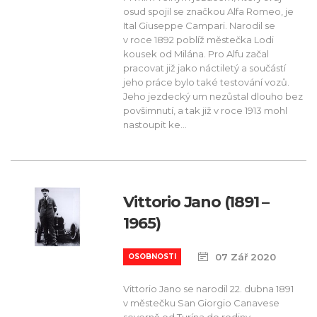
osud spojil se značkou Alfa Romeo, je
Ital Giuseppe Campari. Narodil se
v roce 1892 poblíž městečka Lodi
kousek od Milána. Pro Alfu začal
pracovat již jako náctiletý a součástí
jeho práce bylo také testování vozů.
Jeho jezdecký um nezůstal dlouho bez
povšimnutí, a tak již v roce 1913 mohl
nastoupit ke...
Vittorio Jano (1891 –
1965)
07 Zář 2020
OSOBNOSTI
Vittorio Jano se narodil 22. dubna 1891
v městečku San Giorgio Canavese