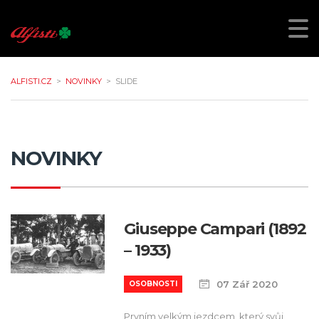
ALFISTI.CZ
>
NOVINKY
>
SLIDE
NOVINKY
Giuseppe Campari (1892
– 1933)
07 Zář 2020
OSOBNOSTI
Prvním velkým jezdcem, který svůj