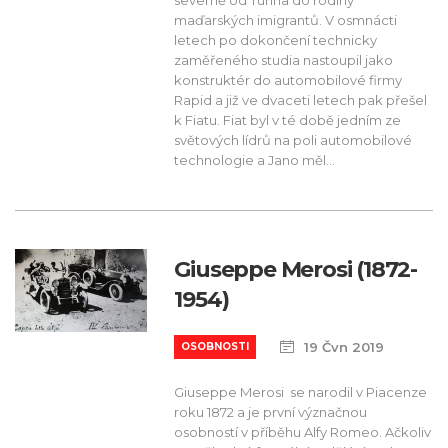
severně od Turína do rodiny
maďarských imigrantů. V osmnácti
letech po dokončení technicky
zaměřeného studia nastoupil jako
konstruktér do automobilové firmy
Rapid a již ve dvaceti letech pak přešel
k Fiatu. Fiat byl v té době jedním ze
světových lídrů na poli automobilové
technologie a Jano měl...
Giuseppe Merosi (1872-
1954)
19 Čvn 2019
OSOBNOSTI
Giuseppe Merosi se narodil v Piacenze
roku 1872 a je první význačnou
osobností v příběhu Alfy Romeo. Ačkoliv