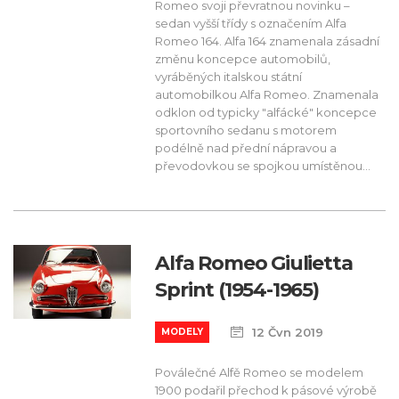
Romeo svoji převratnou novinku –
sedan vyšší třídy s označením Alfa
Romeo 164. Alfa 164 znamenala zásadní
změnu koncepce automobilů,
vyráběných italskou státní
automobilkou Alfa Romeo. Znamenala
odklon od typicky "alfácké" koncepce
sportovního sedanu s motorem
podélně nad přední nápravou a
převodovkou se spojkou umístěnou...
Alfa Romeo Giulietta
Sprint (1954-1965)
12 Čvn 2019
MODELY
Poválečné Alfě Romeo se modelem
1900 podařil přechod k pásové výrobě