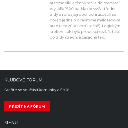
automobilů a tím vkročila do moderní
éry. Alfa 1900 patřila do vyšší střední
třídy a i přes její obchodní úspěch se
pořád jednalo o relativně malosériové
auto (cca 2000 vozů ročně). Logickým
krokem tak bylo produkci rozšířit také
do třídy střední a zásadně tak...
KLUBOVÉ FÓRUM
Staňte se součástí komunity alfistů!
PŘEJÍT NA FÓRUM
MENU