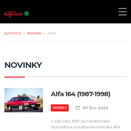
ALFISTI.CZ
>
NOVINKY
>
ALFA
NOVINKY
Alfa 164 (1987-1998)
07 Čvc 2020
MODELY
V září roku 1987 na Frankfurtské
Motorshow představila milánská Alfa